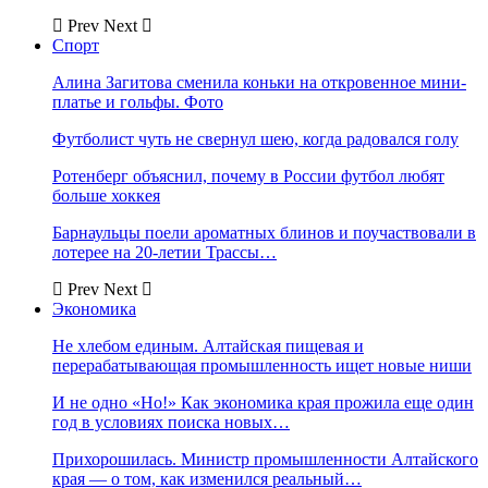
Prev
Next
Спорт
Алина Загитова сменила коньки на откровенное мини-
платье и гольфы. Фото
Футболист чуть не свернул шею, когда радовался голу
Ротенберг объяснил, почему в России футбол любят
больше хоккея
Барнаульцы поели ароматных блинов и поучаствовали в
лотерее на 20-летии Трассы…
Prev
Next
Экономика
Не хлебом единым. Алтайская пищевая и
перерабатывающая промышленность ищет новые ниши
И не одно «Но!» Как экономика края прожила еще один
год в условиях поиска новых…
Прихорошилась. Министр промышленности Алтайского
края — о том, как изменился реальный…