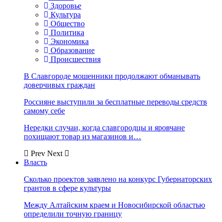
Здоровье
Культура
Общество
Политика
Экономика
Образование
Происшествия
В Славгороде мошенники продолжают обманывать
доверчивых граждан
Россияне выступили за бесплатные переводы средств
самому себе
Нередки случаи, когда славгородцы и яровчане
похищают товар из магазинов и…
Prev
Next
Власть
Сколько проектов заявлено на конкурс Губернаторских
грантов в сфере культуры
Между Алтайским краем и Новосибирской областью
определили точную границу