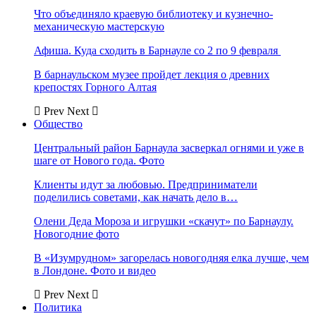
Что объединяло краевую библиотеку и кузнечно-
механическую мастерскую
Афиша. Куда сходить в Барнауле со 2 по 9 февраля
В барнаульском музее пройдет лекция о древних
крепостях Горного Алтая
Prev
Next
Общество
Центральный район Барнаула засверкал огнями и уже в
шаге от Нового года. Фото
Клиенты идут за любовью. Предприниматели
поделились советами, как начать дело в…
Олени Деда Мороза и игрушки «скачут» по Барнаулу.
Новогодние фото
В «Изумрудном» загорелась новогодняя елка лучше, чем
в Лондоне. Фото и видео
Prev
Next
Политика