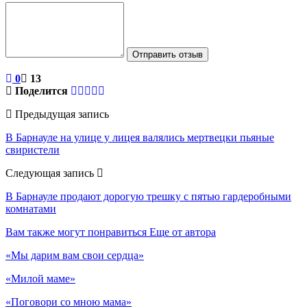
Отправить отзыв
0
13
Поделится
Предыдущая запись
В Барнауле на улице у лицея валялись мертвецки пьяные
свиристели
Следующая запись
В Барнауле продают дорогую трешку с пятью гардеробными
комнатами
Вам также могут понравиться
Еще от автора
«Мы дарим вам свои сердца»
«Милой маме»
«Поговори со мною мама»