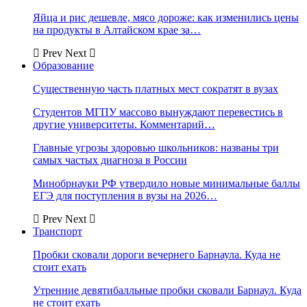
Яйца и рис дешевле, мясо дороже: как изменились цены
на продукты в Алтайском крае за…
Prev
Next
Образование
Существенную часть платных мест сократят в вузах
Студентов МГПУ массово вынуждают перевестись в
другие университеты. Комментарий…
Главные угрозы здоровью школьников: названы три
самых частых диагноза в России
Минобрнауки РФ утвердило новые минимальные баллы
ЕГЭ для поступления в вузы на 2026…
Prev
Next
Транспорт
Пробки сковали дороги вечернего Барнаула. Куда не
стоит ехать
Утренние девятибалльные пробки сковали Барнаул. Куда
не стоит ехать