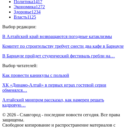
Политика
1417
Экономика
1272
Здоровье
1234
Власть
1125
Выбор редакции:
В Алтайский край возвращаются погодные катаклизмы
Комитет по строительству требует снести два кафе в Барнауле
В Барнауле пройдет студенческий фестиваль гребли на…
Выбор читателей:
Как провести каникулы с пользой
ХК «Динамо-Алтай» в первых играх гостевой серии
обменялся…
Алтайский минпром рассказал, как намерен решать
кадровую…
© 2026 - Славгород - последние новости сегодня. Все права
защищены.
Свободное копирование и распространение материалов с