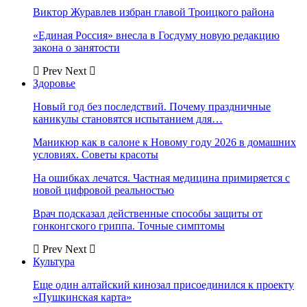
Виктор Журавлев избран главой Троицкого района
«Единая Россия» внесла в Госдуму новую редакцию
закона о занятости
Prev
Next
Здоровье
Новый год без последствий. Почему праздничные
каникулы становятся испытанием для…
Маникюр как в салоне к Новому году 2026 в домашних
условиях. Советы красоты
На ошибках лечатся. Частная медицина примиряется с
новой цифровой реальностью
Врач подсказал действенные способы защиты от
гонконгского гриппа. Точные симптомы
Prev
Next
Культура
Еще один алтайский кинозал присоединился к проекту
«Пушкинская карта»