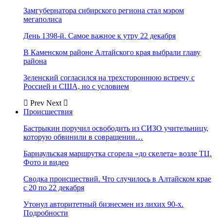
Замгубернатора сибирского региона стал мэром
мегаполиса
День 1398-й. Самое важное к утру 22 декабря
В Каменском районе Алтайского края выбрали главу
района
Зеленский согласился на трехстороннюю встречу с
Россией и США, но с условием
Prev
Next
Происшествия
Бастрыкин поручил освободить из СИЗО учительницу,
которую обвинили в совращении…
Барнаульская маршрутка сгорела «до скелета» возле ТЦ.
Фото и видео
Сводка происшествий. Что случилось в Алтайском крае
с 20 по 22 декабря
Утонул авторитетный бизнесмен из лихих 90-х.
Подробности