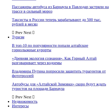
Пассажиры автобуса из Барнаула в Павлодар застряли на
трассе в сильный мороз
Таксисты в России теперь зарабатывают до 500 тыс.
рублей в месяц
Prev
Next
Туризм
В топ-10 по популярности попали алтайские
горнолыжные курорты
«Древняя экология сознания». Как Горный Алтай
разговаривает через водоемы
Владимира Путина попросили защитить турагентов от
фототроллей
Автобусы для «Алтайской Зимовки» скоро будут ждать
туристов на площади Барнаула
Prev
Next
Недвижимость
Интересы