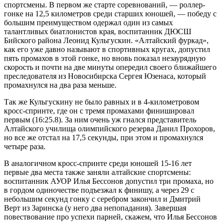
спортсмены. В первом же старте соревнований, — роллер-
гонке на 12,5 километров среди старших юношей, — победу с
большим преимуществом одержал один из самых
талантливых биатлонистов края, воспитанник ДЮСШ
Бийского района Леонид Кульгускин. «Алтайский фуркад»,
как его уже давно называют в спортивных кругах, допустил
пять промахов в этой гонке, но вновь показал незаурядную
скорость и почти на две минуты опередил своего ближайшего
преследователя из Новосибирска Сергея Юзенаса, который
промахнулся на два раза меньше.
Так же Кульгускину не было равных и в 4-километровом
кросс-спринте, где он с тремя промахами финишировал
первым (16:25.8). За ним очень уж гнался представитель
Алтайского училища олимпийского резерва Данил Прохоров,
но все же отстал на 17,5 секунды, при этом и промахнулся
четыре раза.
В аналогичном кросс-спринте среди юношей 15-16 лет
первые два места также заняли алтайские спортсмены:
воспитанник АУОР Илья Бессонов допустил три промаха, но
в гордом одиночестве подъезжал к финишу, а через 29 с
небольшим секунд гонку с серебром закончил и Дмитрий
Верт из Заринска (у него два непопадания). Завершая
повествование про успехи парней, скажем, что Илья Бессонов