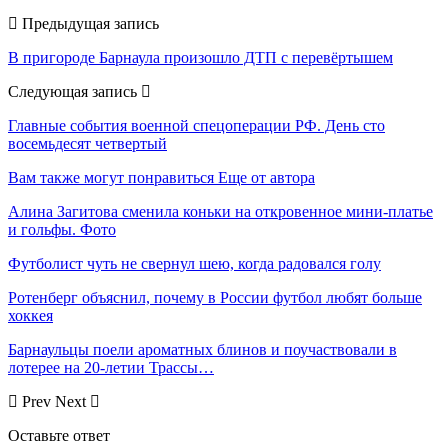
Предыдущая запись
В пригороде Барнаула произошло ДТП с перевёртышем
Следующая запись
Главные события военной спецоперации РФ. День сто
восемьдесят четвертый
Вам также могут понравиться
Еще от автора
Алина Загитова сменила коньки на откровенное мини-платье
и гольфы. Фото
Футболист чуть не свернул шею, когда радовался голу
Ротенберг объяснил, почему в России футбол любят больше
хоккея
Барнаульцы поели ароматных блинов и поучаствовали в
лотерее на 20-летии Трассы…
Prev
Next
Оставьте ответ