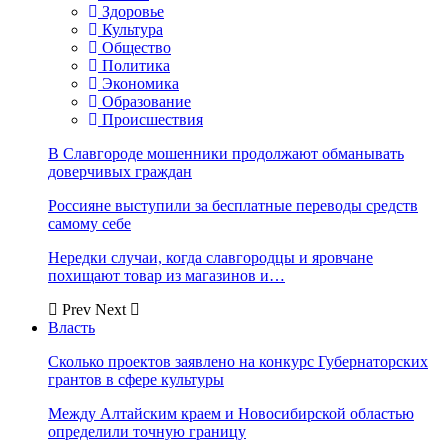
Здоровье
Культура
Общество
Политика
Экономика
Образование
Происшествия
В Славгороде мошенники продолжают обманывать
доверчивых граждан
Россияне выступили за бесплатные переводы средств
самому себе
Нередки случаи, когда славгородцы и яровчане
похищают товар из магазинов и…
Prev
Next
Власть
Сколько проектов заявлено на конкурс Губернаторских
грантов в сфере культуры
Между Алтайским краем и Новосибирской областью
определили точную границу