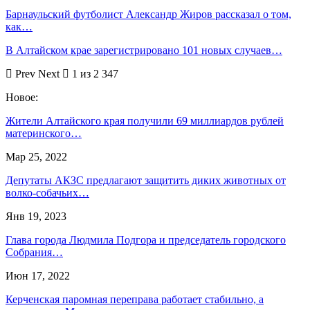
Барнаульский футболист Александр Жиров рассказал о том,
как…
В Алтайском крае зарегистрировано 101 новых случаев…
Prev
Next
1 из 2 347
Новое:
Жители Алтайского края получили 69 миллиардов рублей
материнского…
Мар 25, 2022
Депутаты АКЗС предлагают защитить диких животных от
волко-собачьих…
Янв 19, 2023
Глава города Людмила Подгора и председатель городского
Собрания…
Июн 17, 2022
Керченская паромная переправа работает стабильно, а