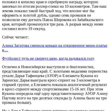
положил в копилку края и серебряную награду, которую
завоевал по итогам роллер-гонки на 10 километров. Там наш
земляк показал такой быстрый ход, что вполне мог бы
оформить и золотой дубль, однако семь промахов не
позволили ему догнать Павла Широкова из Забайкальского
края, который промахнулся три раза. А разрыв между ними
составил всего 19 секунд.
Сейчас читают:
Алина Загитова сменила коньки на откровенное мини-платье
и…
Футболист чуть не свернул шею, когда радовался голу
Отлично в Новосибирске выступили и биатлонистки,
представляющие наш край. С золотыми медалями первенства
уехали Дарья Тафинцева (АУОР) и Елизавета Кукина из
Заринска: Дарья выиграла кросс-спринт на 3 километра в
старшей группе, а Елизавета показала аналогичный результат
в кросс-спринте между спортсменками 15-16 лет. При этом
Кукина опередила ещё одну представительницу АУОР Алину
Паутову всего на три десятых секунды (у Алины было на три
промаха больше).
Ну а Дарья Тафинцева кроме вершины пьедестала занимала