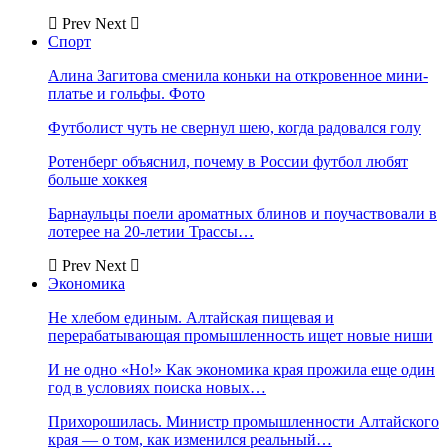
Prev
Next
Спорт
Алина Загитова сменила коньки на откровенное мини-
платье и гольфы. Фото
Футболист чуть не свернул шею, когда радовался голу
Ротенберг объяснил, почему в России футбол любят
больше хоккея
Барнаульцы поели ароматных блинов и поучаствовали в
лотерее на 20-летии Трассы…
Prev
Next
Экономика
Не хлебом единым. Алтайская пищевая и
перерабатывающая промышленность ищет новые ниши
И не одно «Но!» Как экономика края прожила еще один
год в условиях поиска новых…
Прихорошилась. Министр промышленности Алтайского
края — о том, как изменился реальный…