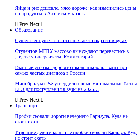
Яйца и рис дешевле, мясо дороже: как изменились цены
на продукты в Алтайском крае за…
Prev
Next
Образование
Существенную часть платных мест сократят в вузах
Студентов МГПУ массово вынуждают перевестись в
другие университеты. Комментарий…
Главные угрозы здоровью школьников: названы три
самых частых диагноза в России
Минобрнауки РФ утвердило новые минимальные баллы
ЕГЭ для поступления в вузы на 2026…
Prev
Next
Транспорт
Пробки сковали дороги вечернего Барнаула. Куда не
стоит ехать
Утренние девятибалльные пробки сковали Барнаул. Куда
не стоит ехать