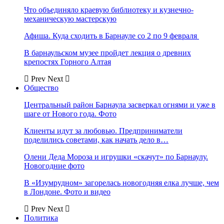
Что объединяло краевую библиотеку и кузнечно-
механическую мастерскую
Афиша. Куда сходить в Барнауле со 2 по 9 февраля
В барнаульском музее пройдет лекция о древних
крепостях Горного Алтая
Prev
Next
Общество
Центральный район Барнаула засверкал огнями и уже в
шаге от Нового года. Фото
Клиенты идут за любовью. Предприниматели
поделились советами, как начать дело в…
Олени Деда Мороза и игрушки «скачут» по Барнаулу.
Новогодние фото
В «Изумрудном» загорелась новогодняя елка лучше, чем
в Лондоне. Фото и видео
Prev
Next
Политика