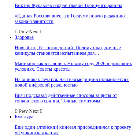
Виктор Журавлев избран главой Троицкого района
«Единая Россия» внесла в Госдуму новую редакцию
закона о занятости
Prev
Next
Здоровье
Новый год без последствий. Почему праздничные
каникулы становятся испытанием для…
Маникюр как в салоне к Новому году 2026 в домашних
условиях. Советы красоты
На ошибках лечатся. Частная медицина примиряется с
новой цифровой реальностью
Врач подсказал действенные способы защиты от
гонконгского гриппа. Точные симптомы
Prev
Next
Культура
Еще один алтайский кинозал присоединился к проекту
«Пушкинская карта»