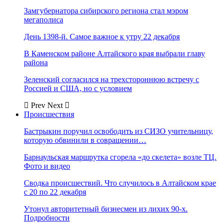
Замгубернатора сибирского региона стал мэром
мегаполиса
День 1398-й. Самое важное к утру 22 декабря
В Каменском районе Алтайского края выбрали главу
района
Зеленский согласился на трехстороннюю встречу с
Россией и США, но с условием
Prev
Next
Происшествия
Бастрыкин поручил освободить из СИЗО учительницу,
которую обвинили в совращении…
Барнаульская маршрутка сгорела «до скелета» возле ТЦ.
Фото и видео
Сводка происшествий. Что случилось в Алтайском крае
с 20 по 22 декабря
Утонул авторитетный бизнесмен из лихих 90-х.
Подробности