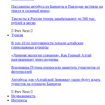
Пассажиры автобуса из Барнаула в Павлодар застряли на
трассе в сильный мороз
Таксисты в России теперь зарабатывают до 500 тыс.
рублей в месяц
Prev
Next
Туризм
В топ-10 по популярности попали алтайские
горнолыжные курорты
«Древняя экология сознания». Как Горный Алтай
разговаривает через водоемы
Владимира Путина попросили защитить турагентов от
фототроллей
Автобусы для «Алтайской Зимовки» скоро будут ждать
туристов на площади Барнаула
Prev
Next
Недвижимость
Интересы