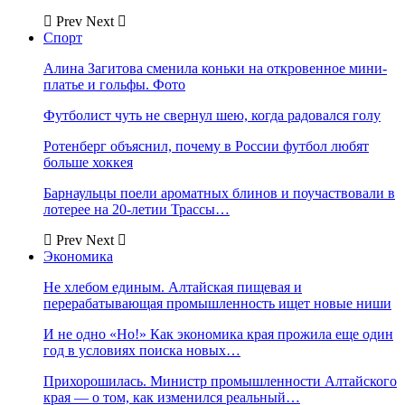
Prev
Next
Спорт
Алина Загитова сменила коньки на откровенное мини-
платье и гольфы. Фото
Футболист чуть не свернул шею, когда радовался голу
Ротенберг объяснил, почему в России футбол любят
больше хоккея
Барнаульцы поели ароматных блинов и поучаствовали в
лотерее на 20-летии Трассы…
Prev
Next
Экономика
Не хлебом единым. Алтайская пищевая и
перерабатывающая промышленность ищет новые ниши
И не одно «Но!» Как экономика края прожила еще один
год в условиях поиска новых…
Прихорошилась. Министр промышленности Алтайского
края — о том, как изменился реальный…