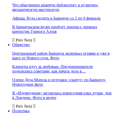
Что объединяло краевую библиотеку и кузнечно-
механическую мастерскую
Афиша. Куда сходить в Барнауле со 2 по 9 февраля
В барнаульском музее пройдет лекция о древних
крепостях Горного Алтая
Prev
Next
Общество
Центральный район Барнаула засверкал огнями и уже в
шаге от Нового года. Фото
Клиенты идут за любовью. Предприниматели
поделились советами, как начать дело в…
Олени Деда Мороза и игрушки «скачут» по Барнаулу.
Новогодние фото
В «Изумрудном» загорелась новогодняя елка лучше, чем
в Лондоне. Фото и видео
Prev
Next
Политика