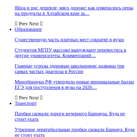
Яйца и рис дешевле, мясо дороже: как изменились цены
на продукты в Алтайском крае за…
Prev
Next
Образование
Существенную часть платных мест сократят в вузах
Студентов МГПУ массово вынуждают перевестись в
другие университеты. Комментарий…
Главные угрозы здоровью школьников: названы три
самых частых диагноза в России
Минобрнауки РФ утвердило новые минимальные баллы
ЕГЭ для поступления в вузы на 2026…
Prev
Next
Транспорт
Пробки сковали дороги вечернего Барнаула. Куда не
стоит ехать
Утренние девятибалльные пробки сковали Барнаул. Куда
не стоит ехать