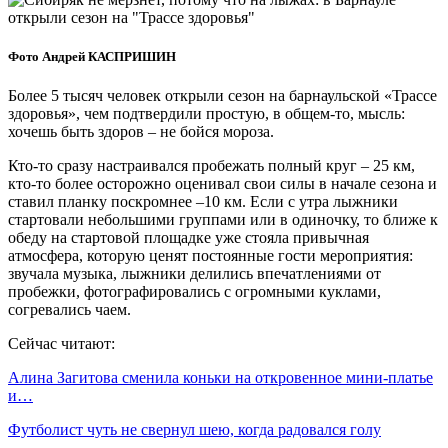
Фото Андрей КАСПРИШИН
Более 5 тысяч человек открыли сезон на барнаульской «Трассе
здоровья», чем подтвердили простую, в общем-то, мысль:
хочешь быть здоров – не бойся мороза.
Кто-то сразу настраивался пробежать полный круг – 25 км,
кто-то более осторожно оценивал свои силы в начале сезона и
ставил планку поскромнее –10 км. Если с утра лыжники
стартовали небольшими группами или в одиночку, то ближе к
обеду на стартовой площадке уже стояла привычная
атмосфера, которую ценят постоянные гости мероприятия:
звучала музыка, лыжники делились впечатлениями от
пробежки, фотографировались с огромными куклами,
согревались чаем.
Сейчас читают:
Алина Загитова сменила коньки на откровенное мини-платье
и…
Футболист чуть не свернул шею, когда радовался голу