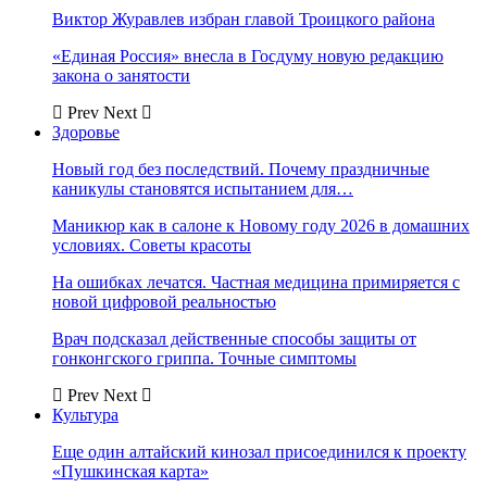
Виктор Журавлев избран главой Троицкого района
«Единая Россия» внесла в Госдуму новую редакцию
закона о занятости
Prev
Next
Здоровье
Новый год без последствий. Почему праздничные
каникулы становятся испытанием для…
Маникюр как в салоне к Новому году 2026 в домашних
условиях. Советы красоты
На ошибках лечатся. Частная медицина примиряется с
новой цифровой реальностью
Врач подсказал действенные способы защиты от
гонконгского гриппа. Точные симптомы
Prev
Next
Культура
Еще один алтайский кинозал присоединился к проекту
«Пушкинская карта»