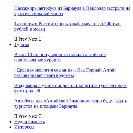
Пассажиры автобуса из Барнаула в Павлодар застряли на
трассе в сильный мороз
Таксисты в России теперь зарабатывают до 500 тыс.
рублей в месяц
Prev
Next
Туризм
В топ-10 по популярности попали алтайские
горнолыжные курорты
«Древняя экология сознания». Как Горный Алтай
разговаривает через водоемы
Владимира Путина попросили защитить турагентов от
фототроллей
Автобусы для «Алтайской Зимовки» скоро будут ждать
туристов на площади Барнаула
Prev
Next
Недвижимость
Интересы