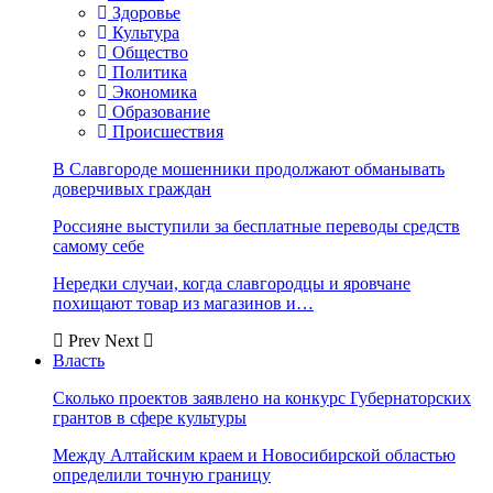
Здоровье
Культура
Общество
Политика
Экономика
Образование
Происшествия
В Славгороде мошенники продолжают обманывать
доверчивых граждан
Россияне выступили за бесплатные переводы средств
самому себе
Нередки случаи, когда славгородцы и яровчане
похищают товар из магазинов и…
Prev
Next
Власть
Сколько проектов заявлено на конкурс Губернаторских
грантов в сфере культуры
Между Алтайским краем и Новосибирской областью
определили точную границу