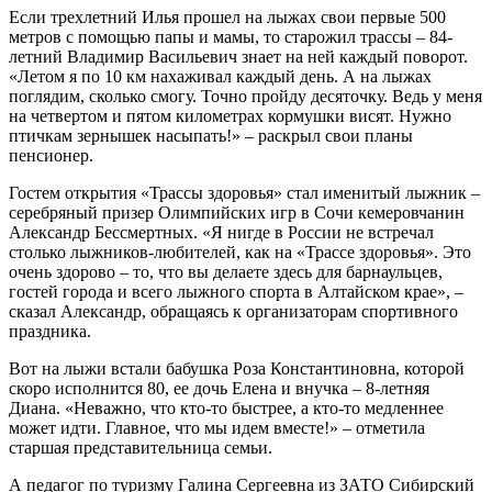
Если трехлетний Илья прошел на лыжах свои первые 500
метров с помощью папы и мамы, то старожил трассы – 84-
летний Владимир Васильевич знает на ней каждый поворот.
«Летом я по 10 км нахаживал каждый день. А на лыжах
поглядим, сколько смогу. Точно пройду десяточку. Ведь у меня
на четвертом и пятом километрах кормушки висят. Нужно
птичкам зернышек насыпать!» – раскрыл свои планы
пенсионер.
Гостем открытия «Трассы здоровья» стал именитый лыжник –
серебряный призер Олимпийских игр в Сочи кемеровчанин
Александр Бессмертных. «Я нигде в России не встречал
столько лыжников-любителей, как на «Трассе здоровья». Это
очень здорово – то, что вы делаете здесь для барнаульцев,
гостей города и всего лыжного спорта в Алтайском крае», –
сказал Александр, обращаясь к организаторам спортивного
праздника.
Вот на лыжи встали бабушка Роза Константиновна, которой
скоро исполнится 80, ее дочь Елена и внучка – 8-летняя
Диана. «Неважно, что кто-то быстрее, а кто-то медленнее
может идти. Главное, что мы идем вместе!» – отметила
старшая представительница семьи.
А педагог по туризму Галина Сергеевна из ЗАТО Сибирский