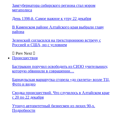
Замгубернатора сибирского региона стал мэром
мегаполиса
День 1398-й. Самое важное к утру 22 декабря
В Каменском районе Алтайского края выбрали главу
района
Зеленский согласился на трехстороннюю встречу с
Россией и США, но с условием
Prev
Next
Происшествия
Бастрыкин поручил освободить из СИЗО учительницу,
которую обвинили в совращении…
Барнаульская маршрутка сгорела «до скелета» возле ТЦ.
Фото и видео
Сводка происшествий. Что случилось в Алтайском крае
с 20 по 22 декабря
Утонул авторитетный бизнесмен из лихих 90-х.
Подробности