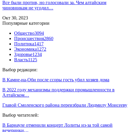
Все были против, но голосовали за. Чем алтайским
чиновникам не угодил…
Окт 30, 2023
Популярные категории
Общество
3094
Происшествия
2860
Политика
1417
Экономика
1272
Здоровье
1234
Власть
1125
Выбор редакции:
В Камне-на-Оби после ссоры гость убил хозяев дома
В 2022 году механизмы поддержки промышленности в
Алтайском…
Главой Смоленского района переизбрали Людмилу Моисееву
Выбор читателей:
В Барнауле отменили концерт Лолиты из-за той самой
вечеринки…