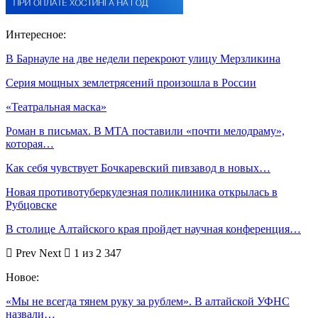
Интересное:
В Барнауле на две недели перекроют улицу Мерзликина
Серия мощных землетрясений произошла в России
«Театральная маска»
Роман в письмах. В МТА поставили «почти мелодраму»,
которая…
Как себя чувствует Бочкаревский пивзавод в новых…
Новая противотуберкулезная поликлиника открылась в
Рубцовске
В столице Алтайского края пройдет научная конференция…
Prev
Next
1 из 2 347
Новое:
«Мы не всегда тянем руку за рублем». В алтайской УФНС
назвали…