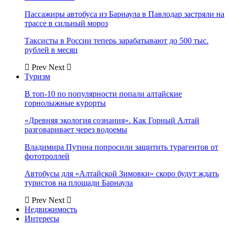
Пассажиры автобуса из Барнаула в Павлодар застряли на
трассе в сильный мороз
Таксисты в России теперь зарабатывают до 500 тыс.
рублей в месяц
Prev
Next
Туризм
В топ-10 по популярности попали алтайские
горнолыжные курорты
«Древняя экология сознания». Как Горный Алтай
разговаривает через водоемы
Владимира Путина попросили защитить турагентов от
фототроллей
Автобусы для «Алтайской Зимовки» скоро будут ждать
туристов на площади Барнаула
Prev
Next
Недвижимость
Интересы