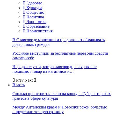
Здоровье
Культура
Общество
Политика
Экономика
Образование
Происшествия
В Славгороде мошенники продолжают обманывать
доверчивых граждан
Россияне выступили за бесплатные переводы средств
самому себе
Нередки случаи, когда славгородцы и яровчане
похищают товар из магазинов и…
Prev
Next
Власть
Сколько проектов заявлено на конкурс Губернаторских
грантов в сфере культуры
Между Алтайским краем и Новосибирской областью
определили точную границу