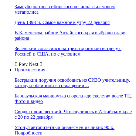
Замгубернатора сибирского региона стал мэром
мегаполиса
День 1398-й. Самое важное к утру 22 декабря
В Каменском районе Алтайского края выбрали главу
района
Зеленский согласился на трехстороннюю встречу с
Россией и США, но с условием
Prev
Next
Происшествия
Бастрыкин поручил освободить из СИЗО учительницу,
которую обвинили в совращении…
Барнаульская маршрутка сгорела «до скелета» возле ТЦ.
Фото и видео
Сводка происшествий. Что случилось в Алтайском крае
с 20 по 22 декабря
Утонул авторитетный бизнесмен из лихих 90-х.
Подробности