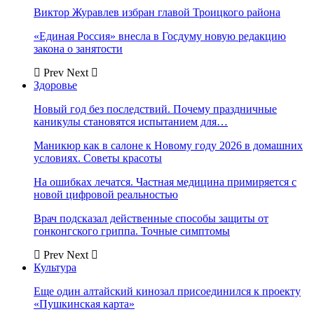
Виктор Журавлев избран главой Троицкого района
«Единая Россия» внесла в Госдуму новую редакцию
закона о занятости
Prev
Next
Здоровье
Новый год без последствий. Почему праздничные
каникулы становятся испытанием для…
Маникюр как в салоне к Новому году 2026 в домашних
условиях. Советы красоты
На ошибках лечатся. Частная медицина примиряется с
новой цифровой реальностью
Врач подсказал действенные способы защиты от
гонконгского гриппа. Точные симптомы
Prev
Next
Культура
Еще один алтайский кинозал присоединился к проекту
«Пушкинская карта»