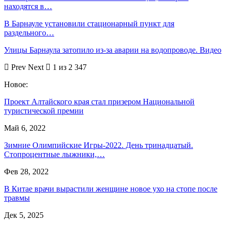
находятся в…
В Барнауле установили стационарный пункт для
раздельного…
Улицы Барнаула затопило из-за аварии на водопроводе. Видео
Prev
Next
1 из 2 347
Новое:
Проект Алтайского края стал призером Национальной
туристической премии
Май 6, 2022
Зимние Олимпийские Игры-2022. День тринадцатый.
Стопроцентные лыжники,…
Фев 28, 2022
В Китае врачи вырастили женщине новое ухо на стопе после
травмы
Дек 5, 2025