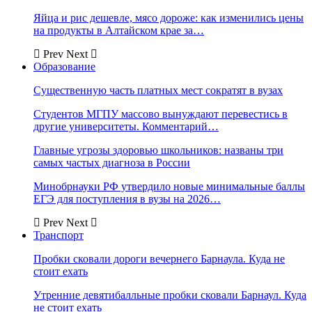
Яйца и рис дешевле, мясо дороже: как изменились цены
на продукты в Алтайском крае за…
Prev
Next
Образование
Существенную часть платных мест сократят в вузах
Студентов МГПУ массово вынуждают перевестись в
другие университеты. Комментарий…
Главные угрозы здоровью школьников: названы три
самых частых диагноза в России
Минобрнауки РФ утвердило новые минимальные баллы
ЕГЭ для поступления в вузы на 2026…
Prev
Next
Транспорт
Пробки сковали дороги вечернего Барнаула. Куда не
стоит ехать
Утренние девятибалльные пробки сковали Барнаул. Куда
не стоит ехать