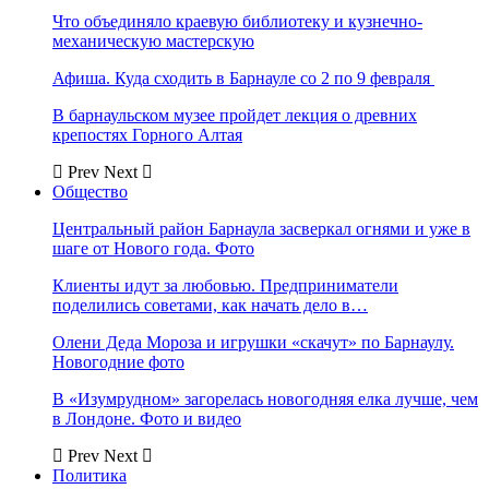
Что объединяло краевую библиотеку и кузнечно-
механическую мастерскую
Афиша. Куда сходить в Барнауле со 2 по 9 февраля
В барнаульском музее пройдет лекция о древних
крепостях Горного Алтая
Prev
Next
Общество
Центральный район Барнаула засверкал огнями и уже в
шаге от Нового года. Фото
Клиенты идут за любовью. Предприниматели
поделились советами, как начать дело в…
Олени Деда Мороза и игрушки «скачут» по Барнаулу.
Новогодние фото
В «Изумрудном» загорелась новогодняя елка лучше, чем
в Лондоне. Фото и видео
Prev
Next
Политика