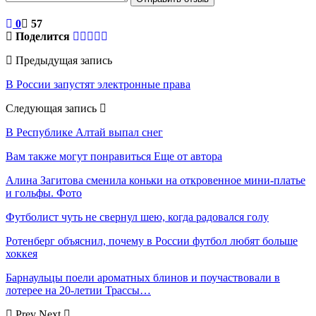
0
57
Поделится
Предыдущая запись
В России запустят электронные права
Следующая запись
В Республике Алтай выпал снег
Вам также могут понравиться
Еще от автора
Алина Загитова сменила коньки на откровенное мини-платье
и гольфы. Фото
Футболист чуть не свернул шею, когда радовался голу
Ротенберг объяснил, почему в России футбол любят больше
хоккея
Барнаульцы поели ароматных блинов и поучаствовали в
лотерее на 20-летии Трассы…
Prev
Next