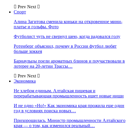
Prev
Next
Спорт
Алина Загитова сменила коньки на откровенное мини-
платье и гольфы. Фото
Футболист чуть не свернул шею, когда радовался голу
Ротенберг объяснил, почему в России футбол любят
больше хоккея
Барнаульцы поели ароматных блинов и поучаствовали в
лотерее на 20-летии Трассы…
Prev
Next
Экономика
Не хлебом единым. Алтайская пищевая и
перерабатывающая промышленность ищет новые ниши
И не одно «Но!» Как экономика края прожила еще один
год в условиях поиска новых…
Прихорошилась. Министр промышленности Алтайского
края — о том, как изменился реальный…