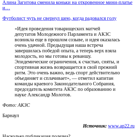
Алина Загитова сменила коньки на откровенное мини-платье
и…
Футболист чуть не свернул шею, когда радовался голу
«Идея проведения товарищеских матчей
депутатов Молодежного Парламента и АКЗС
возникла еще в прошлом созыве, и идея оказалась
очень удачной. Предыдущая наша встреча
завершилась победой опыта, а теперь верх взяла
молодость, но мы готовы к реваншу.
Эпидемические ограничения, к счастью, сняты, и
спортивная жизнь возвращается в свой прежний
ритм. Это очень важно, ведь спорт действительно
объединяет и сплачивает», — отметил капитан
команды краевого Законодательного Собрания,
председатель комитета АКЗС по образованию и
науке Александр Молотов.
Фото: АКЗС
Барнаул
Источник:
www.ap22.ru
Насколько публикация полезна?