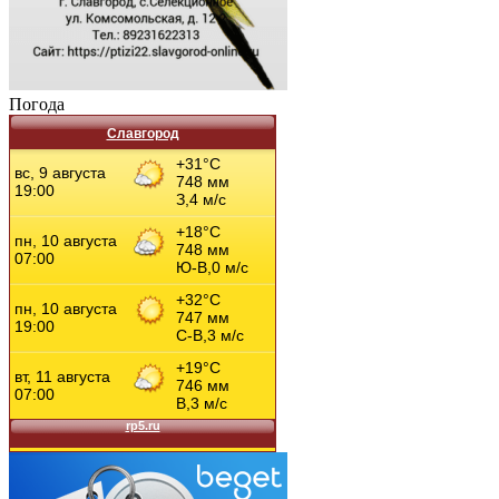
Погода
Славгород