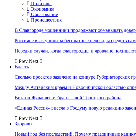
Политика
Экономика
Образование
Происшествия
В Славгороде мошенники продолжают обманывать довер
Россияне выступили за бесплатные переводы средств сам
Нередки случаи, когда славгородцы и яровчане похищают
Prev
Next
Власть
Сколько проектов заявлено на конкурс Губернаторских гр
Между Алтайским краем и Новосибирской областью опр
Виктор Журавлев избран главой Троицкого района
«Единая Россия» внесла в Госдуму новую редакцию закон
Prev
Next
Здоровье
Новый год без последствий. Почему праздничные каник