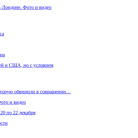
в Лондоне. Фото и видео
са
она
ей и США, но с условием
которую обвинили в совращении…
Фото и видео
20 по 22 декабря
ости