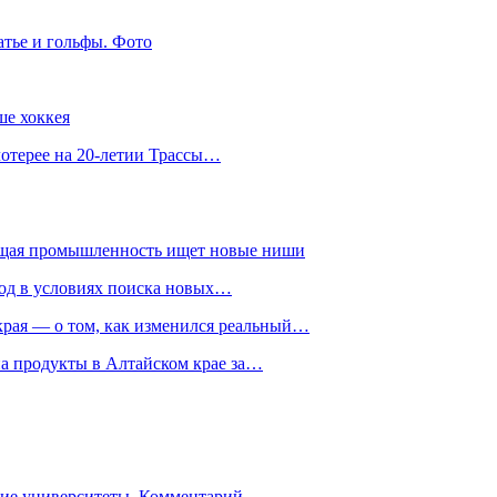
атье и гольфы. Фото
ше хоккея
лотерее на 20-летии Трассы…
ющая промышленность ищет новые ниши
год в условиях поиска новых…
рая — о том, как изменился реальный…
на продукты в Алтайском крае за…
гие университеты. Комментарий…