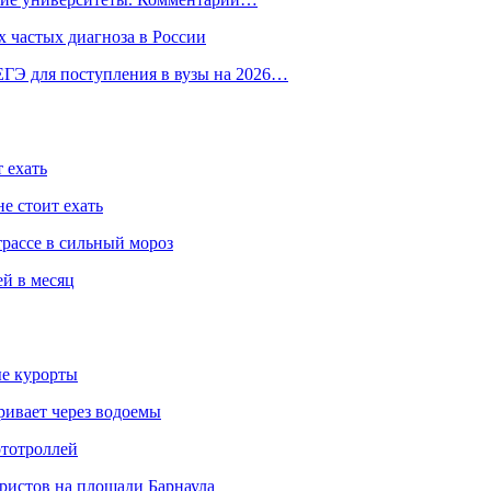
 частых диагноза в России
ГЭ для поступления в вузы на 2026…
 ехать
е стоит ехать
трассе в сильный мороз
ей в месяц
ые курорты
ривает через водоемы
ототроллей
ристов на площади Барнаула