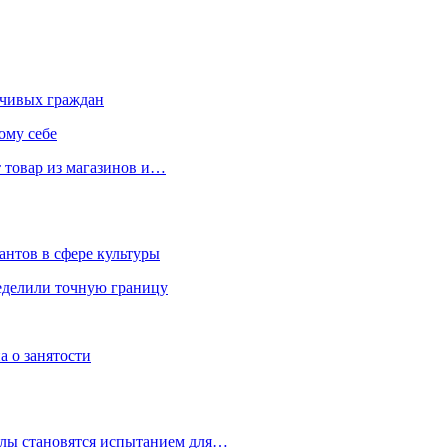
чивых граждан
ому себе
 товар из магазинов и…
антов в сфере культуры
еделили точную границу
а о занятости
улы становятся испытанием для…