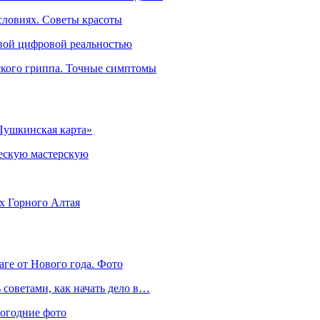
словиях. Советы красоты
овой цифровой реальностью
ского гриппа. Точные симптомы
Пушкинская карта»
ческую мастерскую
ях Горного Алтая
аге от Нового года. Фото
советами, как начать дело в…
вогодние фото