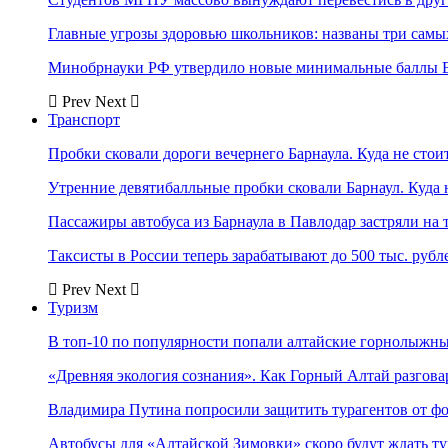
Главные угрозы здоровью школьников: названы три самых
Минобрнауки РФ утвердило новые минимальные баллы Е
Prev
Next
Транспорт
Пробки сковали дороги вечернего Барнаула. Куда не стоит
Утренние девятибалльные пробки сковали Барнаул. Куда н
Пассажиры автобуса из Барнаула в Павлодар застряли на 
Таксисты в России теперь зарабатывают до 500 тыс. рубл
Prev
Next
Туризм
В топ-10 по популярности попали алтайские горнолыжн
«Древняя экология сознания». Как Горный Алтай разгова
Владимира Путина попросили защитить турагентов от ф
Автобусы для «Алтайской Зимовки» скоро будут ждать ту