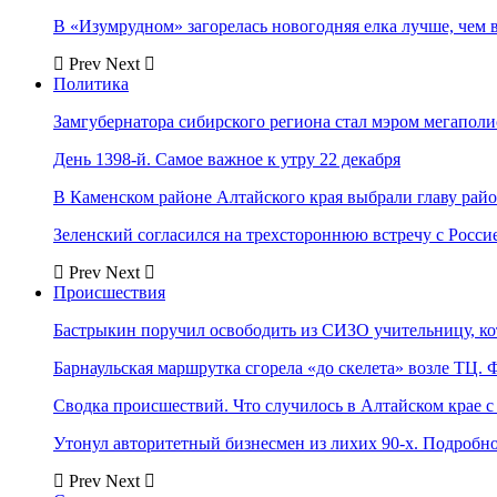
В «Изумрудном» загорелась новогодняя елка лучше, чем 
Prev
Next
Политика
Замгубернатора сибирского региона стал мэром мегаполи
День 1398-й. Самое важное к утру 22 декабря
В Каменском районе Алтайского края выбрали главу рай
Зеленский согласился на трехстороннюю встречу с Росси
Prev
Next
Происшествия
Бастрыкин поручил освободить из СИЗО учительницу, 
Барнаульская маршрутка сгорела «до скелета» возле ТЦ. 
Сводка происшествий. Что случилось в Алтайском крае с 
Утонул авторитетный бизнесмен из лихих 90-х. Подробн
Prev
Next