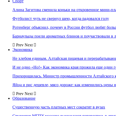
Спорт
Алина Загитова сменила коньки на откровенное мини-пл
Футболист чуть не свернул шею, когда радовался голу
Ротенберг объяснил, почему в России футбол любят боль
Барнаульцы поели ароматных блинов и поучаствовали в 
Prev
Next
Экономика
Не хлебом единым. Алтайская пищевая и перерабатыва
И не одно «Но!» Как экономика края прожила еще один 
Прихорошилась. Министр промышленности Алтайского к
Яйца и рис дешевле, мясо дороже: как изменились цены 
Prev
Next
Образование
Существенную часть платных мест сократят в вузах
Студентов МГПУ массово вынуждают перевестись в дру