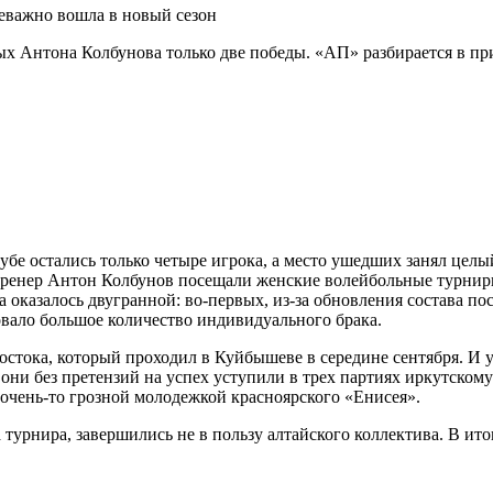
х Антона Колбунова только две победы. «АП» разбирается в при
лубе остались только четыре игрока, а место ушедших занял цел
ренер Антон Колбунов посещали женские волейбольные турниры 
 оказалось двугранной: во-первых, из-за обновления состава по
овало большое количество индивидуального брака.
остока, который проходил в Куйбышеве в середине сентября. И
они без претензий на успех уступили в трех партиях иркутско
е очень-то грозной молодежкой красноярского «Енисея».
 турнира, завершились не в пользу алтайского коллектива. В ит