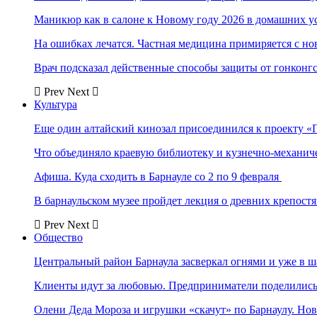
Маникюр как в салоне к Новому году 2026 в домашних у
На ошибках лечатся. Частная медицина примиряется с н
Врач подсказал действенные способы защиты от гонконг
Prev
Next
Культура
Еще один алтайский кинозал присоединился к проекту «
Что объединяло краевую библиотеку и кузнечно-механи
Афиша. Куда сходить в Барнауле со 2 по 9 февраля
В барнаульском музее пройдет лекция о древних крепост
Prev
Next
Общество
Центральный район Барнаула засверкал огнями и уже в ш
Клиенты идут за любовью. Предприниматели поделились 
Олени Деда Мороза и игрушки «скачут» по Барнаулу. Но