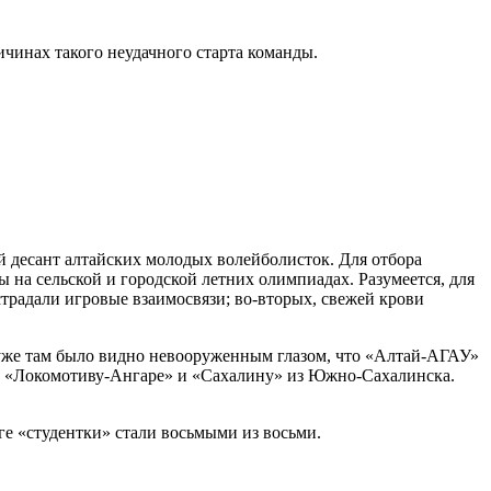
чинах такого неудачного старта команды.
ый десант алтайских молодых волейболисток. Для отбора
на сельской и городской летних олимпиадах. Разумеется, для
страдали игровые взаимосвязи; во-вторых, свежей крови
 уже там было видно невооруженным глазом, что «Алтай-АГАУ»
му «Локомотиву-Ангаре» и «Сахалину» из Южно-Сахалинска.
оге «студентки» стали восьмыми из восьми.