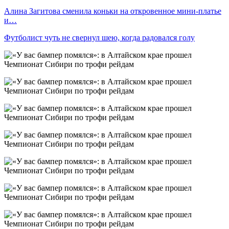
Алина Загитова сменила коньки на откровенное мини-платье
и…
Футболист чуть не свернул шею, когда радовался голу