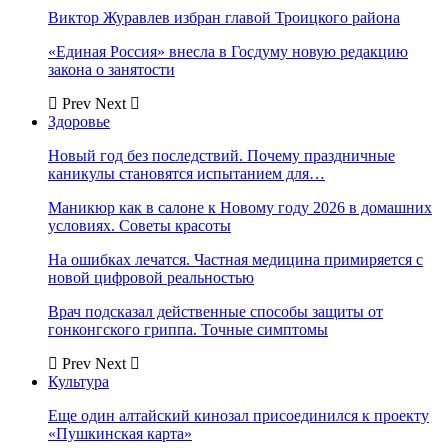
Виктор Журавлев избран главой Троицкого района
«Единая Россия» внесла в Госдуму новую редакцию
закона о занятости
Prev
Next
Здоровье
Новый год без последствий. Почему праздничные
каникулы становятся испытанием для…
Маникюр как в салоне к Новому году 2026 в домашних
условиях. Советы красоты
На ошибках лечатся. Частная медицина примиряется с
новой цифровой реальностью
Врач подсказал действенные способы защиты от
гонконгского гриппа. Точные симптомы
Prev
Next
Культура
Еще один алтайский кинозал присоединился к проекту
«Пушкинская карта»