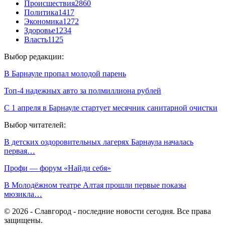
Происшествия
2860
Политика
1417
Экономика
1272
Здоровье
1234
Власть
1125
Выбор редакции:
В Барнауле пропал молодой парень
Топ-4 надежных авто за полмиллиона рублей
С 1 апреля в Барнауле стартует месячник санитарной очистки
Выбор читателей:
В детских оздоровительных лагерях Барнаула началась
первая…
Профи — форум «Найди себя»
В Молодёжном театре Алтая прошли первые показы
мюзикла…
© 2026 - Славгород - последние новости сегодня. Все права
защищены.