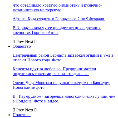
Что объединяло краевую библиотеку и кузнечно-
механическую мастерскую
Афиша. Куда сходить в Барнауле со 2 по 9 февраля
В барнаульском музее пройдет лекция о древних
крепостях Горного Алтая
Prev
Next
Общество
Центральный район Барнаула засверкал огнями и уже в
шаге от Нового года. Фото
Клиенты идут за любовью. Предприниматели
поделились советами, как начать дело в…
Олени Деда Мороза и игрушки «скачут» по Барнаулу.
Новогодние фото
В «Изумрудном» загорелась новогодняя елка лучше, чем
в Лондоне. Фото и видео
Prev
Next
Политика