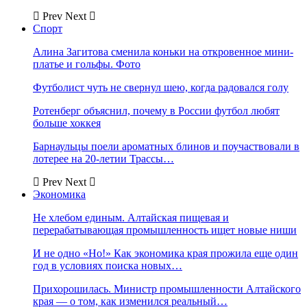
Prev
Next
Спорт
Алина Загитова сменила коньки на откровенное мини-
платье и гольфы. Фото
Футболист чуть не свернул шею, когда радовался голу
Ротенберг объяснил, почему в России футбол любят
больше хоккея
Барнаульцы поели ароматных блинов и поучаствовали в
лотерее на 20-летии Трассы…
Prev
Next
Экономика
Не хлебом единым. Алтайская пищевая и
перерабатывающая промышленность ищет новые ниши
И не одно «Но!» Как экономика края прожила еще один
год в условиях поиска новых…
Прихорошилась. Министр промышленности Алтайского
края — о том, как изменился реальный…