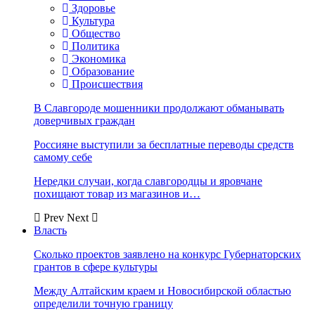
Здоровье
Культура
Общество
Политика
Экономика
Образование
Происшествия
В Славгороде мошенники продолжают обманывать
доверчивых граждан
Россияне выступили за бесплатные переводы средств
самому себе
Нередки случаи, когда славгородцы и яровчане
похищают товар из магазинов и…
Prev
Next
Власть
Сколько проектов заявлено на конкурс Губернаторских
грантов в сфере культуры
Между Алтайским краем и Новосибирской областью
определили точную границу