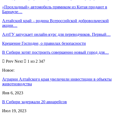
«Прохладный» автомобиль прямиком из Китая продают в
Барнауле…
Алтайский край – родина Всероссийской добровольческой
акции…
АлтГУ запускает онлайн-курс для переводчиков. Первый…
Крещение Господне, о правилах безопасности
В Сибири хотят построить совершенно новый город для…
Prev
Next
1 из 2 347
Новое:
Аграрии Алтайского края увеличили инвестиции в объекты
животноводства
Янв 6, 2023
В Сибири задержали 20 авиарейсов
Июл 19, 2023