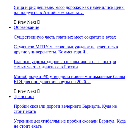
Яйца и рис дешевле, мясо дороже: как изменились цены
на продукты в Алтайском крае за…
Prev
Next
Образование
Существенную часть платных мест сократят в вузах
Студентов МГПУ массово вынуждают перевестись в
другие университеты. Комментарий…
Главные угрозы здоровью школьников: названы три
самых частых диагноза в России
Минобрнауки РФ утвердило новые минимальные баллы
ЕГЭ для поступления в вузы на 2026…
Prev
Next
Транспорт
Пробки сковали дороги вечернего Барнаула. Куда не
стоит ехать
Утренние девятибалльные пробки сковали Барнаул. Куда
не стоит ехать