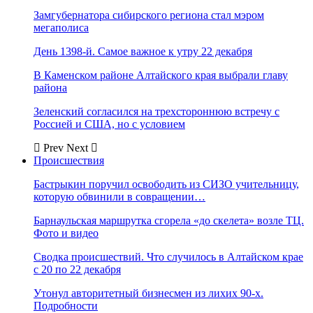
Замгубернатора сибирского региона стал мэром
мегаполиса
День 1398-й. Самое важное к утру 22 декабря
В Каменском районе Алтайского края выбрали главу
района
Зеленский согласился на трехстороннюю встречу с
Россией и США, но с условием
Prev
Next
Происшествия
Бастрыкин поручил освободить из СИЗО учительницу,
которую обвинили в совращении…
Барнаульская маршрутка сгорела «до скелета» возле ТЦ.
Фото и видео
Сводка происшествий. Что случилось в Алтайском крае
с 20 по 22 декабря
Утонул авторитетный бизнесмен из лихих 90-х.
Подробности