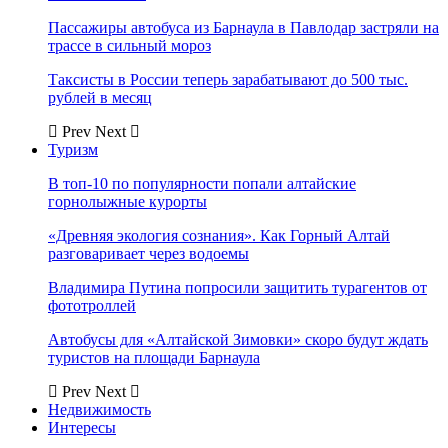
Пассажиры автобуса из Барнаула в Павлодар застряли на
трассе в сильный мороз
Таксисты в России теперь зарабатывают до 500 тыс.
рублей в месяц
Prev
Next
Туризм
В топ-10 по популярности попали алтайские
горнолыжные курорты
«Древняя экология сознания». Как Горный Алтай
разговаривает через водоемы
Владимира Путина попросили защитить турагентов от
фототроллей
Автобусы для «Алтайской Зимовки» скоро будут ждать
туристов на площади Барнаула
Prev
Next
Недвижимость
Интересы