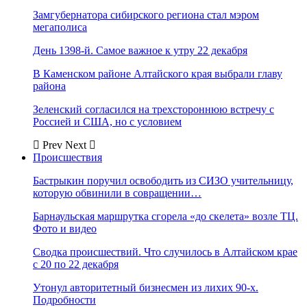
Замгубернатора сибирского региона стал мэром
мегаполиса
День 1398-й. Самое важное к утру 22 декабря
В Каменском районе Алтайского края выбрали главу
района
Зеленский согласился на трехстороннюю встречу с
Россией и США, но с условием
Prev
Next
Происшествия
Бастрыкин поручил освободить из СИЗО учительницу,
которую обвинили в совращении…
Барнаульская маршрутка сгорела «до скелета» возле ТЦ.
Фото и видео
Сводка происшествий. Что случилось в Алтайском крае
с 20 по 22 декабря
Утонул авторитетный бизнесмен из лихих 90-х.
Подробности