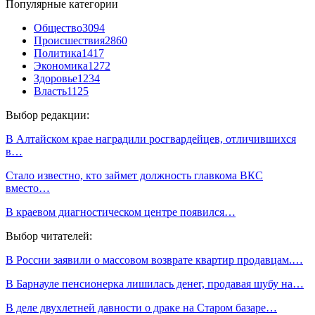
Популярные категории
Общество
3094
Происшествия
2860
Политика
1417
Экономика
1272
Здоровье
1234
Власть
1125
Выбор редакции:
В Алтайском крае наградили росгвардейцев, отличившихся
в…
Стало известно, кто займет должность главкома ВКС
вместо…
В краевом диагностическом центре появился…
Выбор читателей:
В России заявили о массовом возврате квартир продавцам.…
В Барнауле пенсионерка лишилась денег, продавая шубу на…
В деле двухлетней давности о драке на Старом базаре…