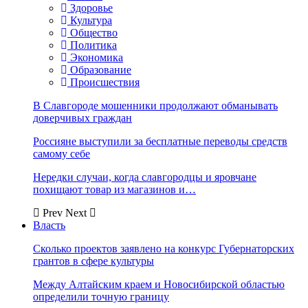
Здоровье
Культура
Общество
Политика
Экономика
Образование
Происшествия
В Славгороде мошенники продолжают обманывать
доверчивых граждан
Россияне выступили за бесплатные переводы средств
самому себе
Нередки случаи, когда славгородцы и яровчане
похищают товар из магазинов и…
Prev
Next
Власть
Сколько проектов заявлено на конкурс Губернаторских
грантов в сфере культуры
Между Алтайским краем и Новосибирской областью
определили точную границу