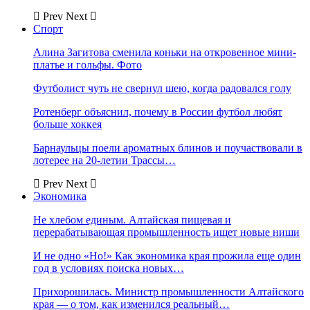
Prev
Next
Спорт
Алина Загитова сменила коньки на откровенное мини-
платье и гольфы. Фото
Футболист чуть не свернул шею, когда радовался голу
Ротенберг объяснил, почему в России футбол любят
больше хоккея
Барнаульцы поели ароматных блинов и поучаствовали в
лотерее на 20-летии Трассы…
Prev
Next
Экономика
Не хлебом единым. Алтайская пищевая и
перерабатывающая промышленность ищет новые ниши
И не одно «Но!» Как экономика края прожила еще один
год в условиях поиска новых…
Прихорошилась. Министр промышленности Алтайского
края — о том, как изменился реальный…