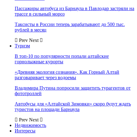
Пассажиры автобуса из Барнаула в Павлодар застряли на
трассе в сильный мороз
Таксисты в России теперь зарабатывают до 500 тыс.
рублей в месяц
Prev
Next
Туризм
В топ-10 по популярности попали алтайские
горнолыжные курорты
«Древняя экология сознания». Как Горный Алтай
разговаривает через водоемы
Владимира Путина попросили защитить турагентов от
фототроллей
Автобусы для «Алтайской Зимовки» скоро будут ждать
туристов на площади Барнаула
Prev
Next
Недвижимость
Интересы