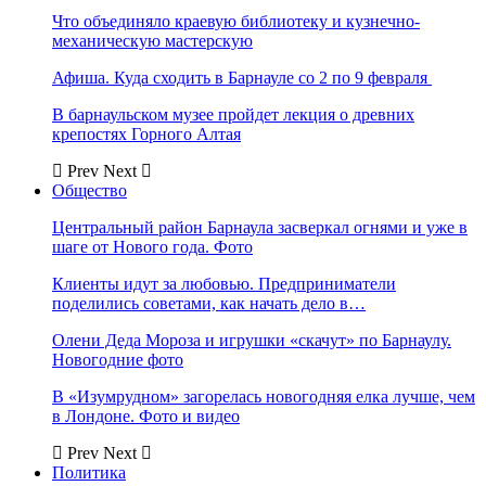
Что объединяло краевую библиотеку и кузнечно-
механическую мастерскую
Афиша. Куда сходить в Барнауле со 2 по 9 февраля
В барнаульском музее пройдет лекция о древних
крепостях Горного Алтая
Prev
Next
Общество
Центральный район Барнаула засверкал огнями и уже в
шаге от Нового года. Фото
Клиенты идут за любовью. Предприниматели
поделились советами, как начать дело в…
Олени Деда Мороза и игрушки «скачут» по Барнаулу.
Новогодние фото
В «Изумрудном» загорелась новогодняя елка лучше, чем
в Лондоне. Фото и видео
Prev
Next
Политика