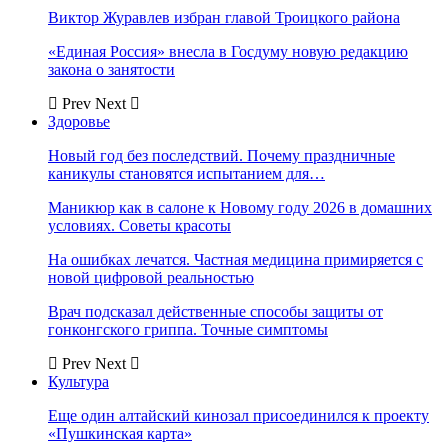
Виктор Журавлев избран главой Троицкого района
«Единая Россия» внесла в Госдуму новую редакцию
закона о занятости
Prev
Next
Здоровье
Новый год без последствий. Почему праздничные
каникулы становятся испытанием для…
Маникюр как в салоне к Новому году 2026 в домашних
условиях. Советы красоты
На ошибках лечатся. Частная медицина примиряется с
новой цифровой реальностью
Врач подсказал действенные способы защиты от
гонконгского гриппа. Точные симптомы
Prev
Next
Культура
Еще один алтайский кинозал присоединился к проекту
«Пушкинская карта»