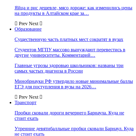
Яйца и рис дешевле, мясо дороже: как изменились цены
на продукты в Алтайском крае за…
Prev
Next
Образование
Существенную часть платных мест сократят в вузах
Студентов МГПУ массово вынуждают перевестись в
другие университеты. Комментарий…
Главные угрозы здоровью школьников: названы три
самых частых диагноза в России
Минобрнауки РФ утвердило новые минимальные баллы
ЕГЭ для поступления в вузы на 2026…
Prev
Next
Транспорт
Пробки сковали дороги вечернего Барнаула. Куда не
стоит ехать
Утренние девятибалльные пробки сковали Барнаул. Куда
не стоит ехать