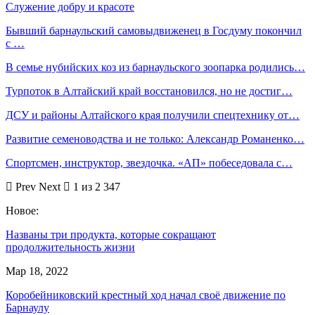
Служение добру и красоте
Бывший барнаульский самовыдвиженец в Госдуму покончил
с …
В семье нубийских коз из барнаульского зоопарка родились…
Турпоток в Алтайский край восстановился, но не достиг…
ДСУ и районы Алтайского края получили спецтехнику от…
Развитие семеноводства и не только: Александр Романенко…
Спортсмен, инструктор, звездочка. «АП» побеседовала с…
Prev
Next
1 из 2 347
Новое:
Названы три продукта, которые сокращают
продолжительность жизни
Мар 18, 2022
Коробейниковский крестный ход начал своё движение по
Барнаулу