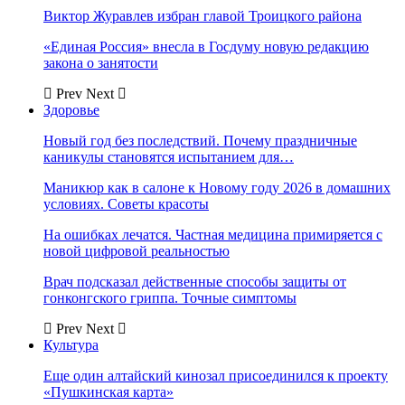
Виктор Журавлев избран главой Троицкого района
«Единая Россия» внесла в Госдуму новую редакцию
закона о занятости
Prev
Next
Здоровье
Новый год без последствий. Почему праздничные
каникулы становятся испытанием для…
Маникюр как в салоне к Новому году 2026 в домашних
условиях. Советы красоты
На ошибках лечатся. Частная медицина примиряется с
новой цифровой реальностью
Врач подсказал действенные способы защиты от
гонконгского гриппа. Точные симптомы
Prev
Next
Культура
Еще один алтайский кинозал присоединился к проекту
«Пушкинская карта»