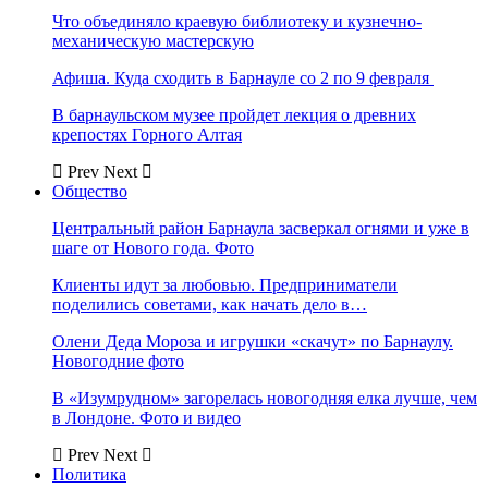
Что объединяло краевую библиотеку и кузнечно-
механическую мастерскую
Афиша. Куда сходить в Барнауле со 2 по 9 февраля
В барнаульском музее пройдет лекция о древних
крепостях Горного Алтая
Prev
Next
Общество
Центральный район Барнаула засверкал огнями и уже в
шаге от Нового года. Фото
Клиенты идут за любовью. Предприниматели
поделились советами, как начать дело в…
Олени Деда Мороза и игрушки «скачут» по Барнаулу.
Новогодние фото
В «Изумрудном» загорелась новогодняя елка лучше, чем
в Лондоне. Фото и видео
Prev
Next
Политика