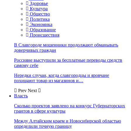
Здоровье
Культура
Общество
Политика
Экономика
Образование
Происшествия
В Славгороде мошенники продолжают обманывать
доверчивых граждан
Россияне выступили за бесплатные переводы средств
самому себе
Нередки случаи, когда славгородцы и яровчане
похищают товар из магазинов и…
Prev
Next
Власть
Сколько проектов заявлено на конкурс Губернаторских
грантов в сфере культуры
Между Алтайским краем и Новосибирской областью
определили точную границу