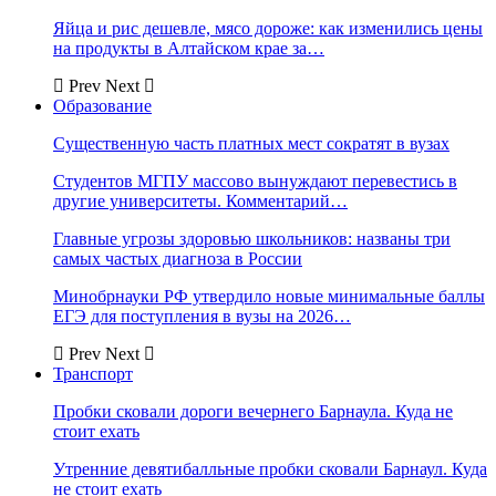
Яйца и рис дешевле, мясо дороже: как изменились цены
на продукты в Алтайском крае за…
Prev
Next
Образование
Существенную часть платных мест сократят в вузах
Студентов МГПУ массово вынуждают перевестись в
другие университеты. Комментарий…
Главные угрозы здоровью школьников: названы три
самых частых диагноза в России
Минобрнауки РФ утвердило новые минимальные баллы
ЕГЭ для поступления в вузы на 2026…
Prev
Next
Транспорт
Пробки сковали дороги вечернего Барнаула. Куда не
стоит ехать
Утренние девятибалльные пробки сковали Барнаул. Куда
не стоит ехать