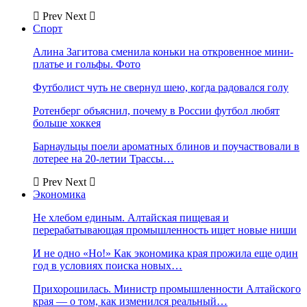
Prev
Next
Спорт
Алина Загитова сменила коньки на откровенное мини-
платье и гольфы. Фото
Футболист чуть не свернул шею, когда радовался голу
Ротенберг объяснил, почему в России футбол любят
больше хоккея
Барнаульцы поели ароматных блинов и поучаствовали в
лотерее на 20-летии Трассы…
Prev
Next
Экономика
Не хлебом единым. Алтайская пищевая и
перерабатывающая промышленность ищет новые ниши
И не одно «Но!» Как экономика края прожила еще один
год в условиях поиска новых…
Прихорошилась. Министр промышленности Алтайского
края — о том, как изменился реальный…