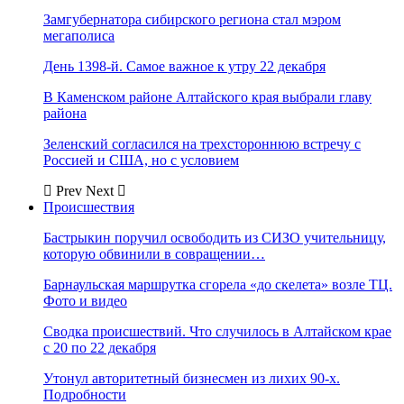
Замгубернатора сибирского региона стал мэром
мегаполиса
День 1398-й. Самое важное к утру 22 декабря
В Каменском районе Алтайского края выбрали главу
района
Зеленский согласился на трехстороннюю встречу с
Россией и США, но с условием
Prev
Next
Происшествия
Бастрыкин поручил освободить из СИЗО учительницу,
которую обвинили в совращении…
Барнаульская маршрутка сгорела «до скелета» возле ТЦ.
Фото и видео
Сводка происшествий. Что случилось в Алтайском крае
с 20 по 22 декабря
Утонул авторитетный бизнесмен из лихих 90-х.
Подробности