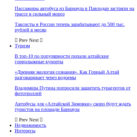
Пассажиры автобуса из Барнаула в Павлодар застряли на
трассе в сильный мороз
Таксисты в России теперь зарабатывают до 500 тыс.
рублей в месяц
Prev
Next
Туризм
В топ-10 по популярности попали алтайские
горнолыжные курорты
«Древняя экология сознания». Как Горный Алтай
разговаривает через водоемы
Владимира Путина попросили защитить турагентов от
фототроллей
Автобусы для «Алтайской Зимовки» скоро будут ждать
туристов на площади Барнаула
Prev
Next
Недвижимость
Интересы