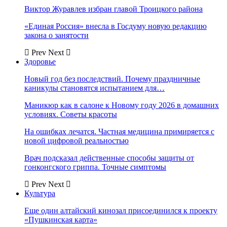
Виктор Журавлев избран главой Троицкого района
«Единая Россия» внесла в Госдуму новую редакцию
закона о занятости
Prev
Next
Здоровье
Новый год без последствий. Почему праздничные
каникулы становятся испытанием для…
Маникюр как в салоне к Новому году 2026 в домашних
условиях. Советы красоты
На ошибках лечатся. Частная медицина примиряется с
новой цифровой реальностью
Врач подсказал действенные способы защиты от
гонконгского гриппа. Точные симптомы
Prev
Next
Культура
Еще один алтайский кинозал присоединился к проекту
«Пушкинская карта»