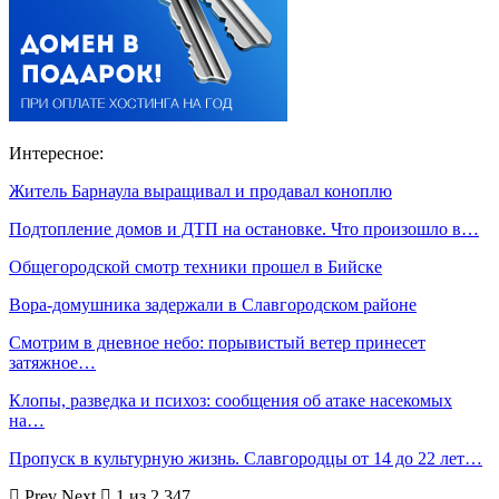
Интересное:
Житель Барнаула выращивал и продавал коноплю
Подтопление домов и ДТП на остановке. Что произошло в…
Общегородской смотр техники прошел в Бийске
Вора-домушника задержали в Славгородском районе
Смотрим в дневное небо: порывистый ветер принесет
затяжное…
Клопы, разведка и психоз: сообщения об атаке насекомых
на…
Пропуск в культурную жизнь. Славгородцы от 14 до 22 лет…
Prev
Next
1 из 2 347