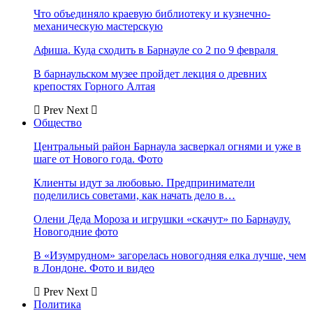
Что объединяло краевую библиотеку и кузнечно-
механическую мастерскую
Афиша. Куда сходить в Барнауле со 2 по 9 февраля
В барнаульском музее пройдет лекция о древних
крепостях Горного Алтая
Prev
Next
Общество
Центральный район Барнаула засверкал огнями и уже в
шаге от Нового года. Фото
Клиенты идут за любовью. Предприниматели
поделились советами, как начать дело в…
Олени Деда Мороза и игрушки «скачут» по Барнаулу.
Новогодние фото
В «Изумрудном» загорелась новогодняя елка лучше, чем
в Лондоне. Фото и видео
Prev
Next
Политика