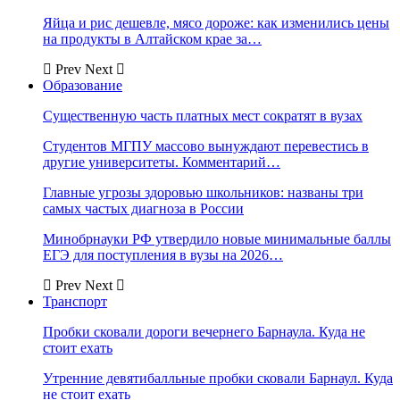
Яйца и рис дешевле, мясо дороже: как изменились цены
на продукты в Алтайском крае за…
Prev
Next
Образование
Существенную часть платных мест сократят в вузах
Студентов МГПУ массово вынуждают перевестись в
другие университеты. Комментарий…
Главные угрозы здоровью школьников: названы три
самых частых диагноза в России
Минобрнауки РФ утвердило новые минимальные баллы
ЕГЭ для поступления в вузы на 2026…
Prev
Next
Транспорт
Пробки сковали дороги вечернего Барнаула. Куда не
стоит ехать
Утренние девятибалльные пробки сковали Барнаул. Куда
не стоит ехать