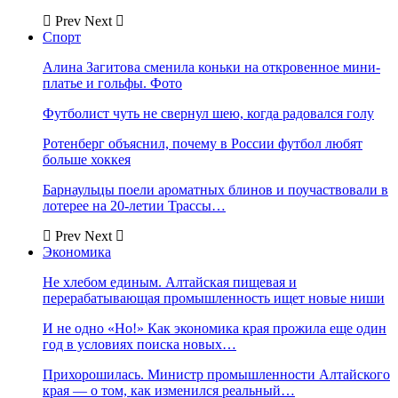
Prev
Next
Спорт
Алина Загитова сменила коньки на откровенное мини-
платье и гольфы. Фото
Футболист чуть не свернул шею, когда радовался голу
Ротенберг объяснил, почему в России футбол любят
больше хоккея
Барнаульцы поели ароматных блинов и поучаствовали в
лотерее на 20-летии Трассы…
Prev
Next
Экономика
Не хлебом единым. Алтайская пищевая и
перерабатывающая промышленность ищет новые ниши
И не одно «Но!» Как экономика края прожила еще один
год в условиях поиска новых…
Прихорошилась. Министр промышленности Алтайского
края — о том, как изменился реальный…