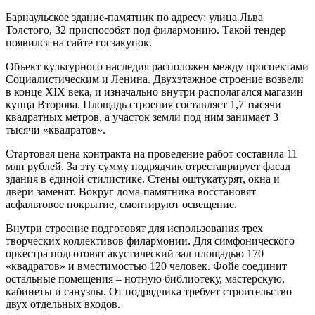
Барнаульское здание-памятник по адресу: улица Льва
Толстого, 32 приспособят под филармонию. Такой тендер
появился на сайте госзакупок.
Объект культурного наследия расположен между проспектами
Социалистическим и Ленина. Двухэтажное строение возвели
в конце XIX века, и изначально внутри располагался магазин
купца Второва. Площадь строения составляет 1,7 тысячи
квадратных метров, а участок земли под ним занимает 3
тысячи «квадратов».
Стартовая цена контракта на проведение работ составила 11
млн рублей. За эту сумму подрядчик отреставрирует фасад
здания в единой стилистике. Стены оштукатурят, окна и
двери заменят. Вокруг дома-памятника восстановят
асфальтовое покрытие, смонтируют освещение.
Внутри строение подготовят для использования трех
творческих коллективов филармонии. Для симфонического
оркестра подготовят акустический зал площадью 170
«квадратов» и вместимостью 120 человек. Фойе соединит
остальные помещения – нотную библиотеку, мастерскую,
кабинеты и санузлы. От подрядчика требует строительство
двух отдельных входов.