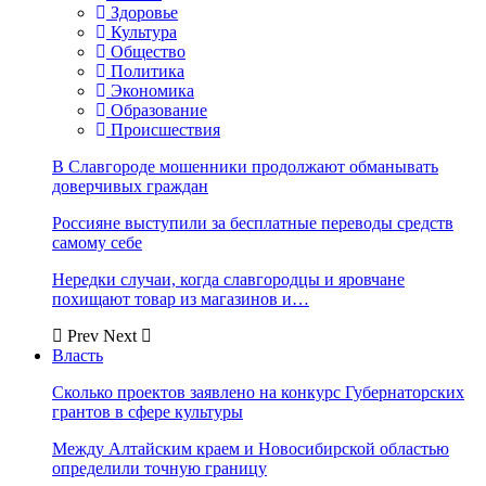
Здоровье
Культура
Общество
Политика
Экономика
Образование
Происшествия
В Славгороде мошенники продолжают обманывать
доверчивых граждан
Россияне выступили за бесплатные переводы средств
самому себе
Нередки случаи, когда славгородцы и яровчане
похищают товар из магазинов и…
Prev
Next
Власть
Сколько проектов заявлено на конкурс Губернаторских
грантов в сфере культуры
Между Алтайским краем и Новосибирской областью
определили точную границу