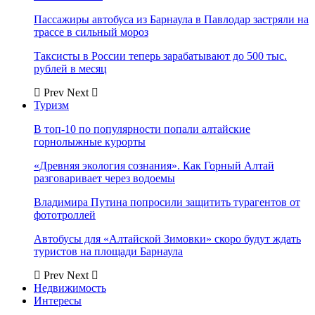
Пассажиры автобуса из Барнаула в Павлодар застряли на
трассе в сильный мороз
Таксисты в России теперь зарабатывают до 500 тыс.
рублей в месяц
Prev
Next
Туризм
В топ-10 по популярности попали алтайские
горнолыжные курорты
«Древняя экология сознания». Как Горный Алтай
разговаривает через водоемы
Владимира Путина попросили защитить турагентов от
фототроллей
Автобусы для «Алтайской Зимовки» скоро будут ждать
туристов на площади Барнаула
Prev
Next
Недвижимость
Интересы