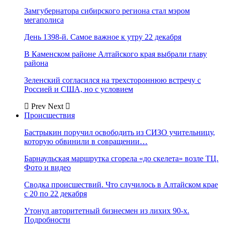
Замгубернатора сибирского региона стал мэром
мегаполиса
День 1398-й. Самое важное к утру 22 декабря
В Каменском районе Алтайского края выбрали главу
района
Зеленский согласился на трехстороннюю встречу с
Россией и США, но с условием
Prev
Next
Происшествия
Бастрыкин поручил освободить из СИЗО учительницу,
которую обвинили в совращении…
Барнаульская маршрутка сгорела «до скелета» возле ТЦ.
Фото и видео
Сводка происшествий. Что случилось в Алтайском крае
с 20 по 22 декабря
Утонул авторитетный бизнесмен из лихих 90-х.
Подробности