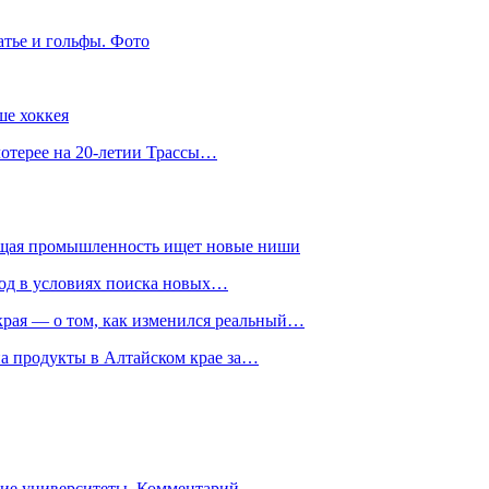
атье и гольфы. Фото
ше хоккея
лотерее на 20-летии Трассы…
ющая промышленность ищет новые ниши
год в условиях поиска новых…
рая — о том, как изменился реальный…
на продукты в Алтайском крае за…
гие университеты. Комментарий…