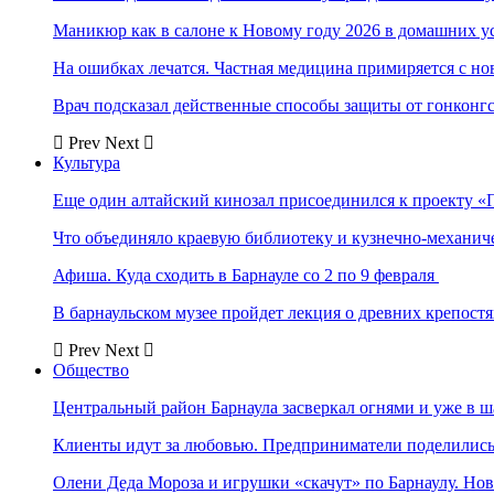
Маникюр как в салоне к Новому году 2026 в домашних у
На ошибках лечатся. Частная медицина примиряется с н
Врач подсказал действенные способы защиты от гонконг
Prev
Next
Культура
Еще один алтайский кинозал присоединился к проекту «
Что объединяло краевую библиотеку и кузнечно-механи
Афиша. Куда сходить в Барнауле со 2 по 9 февраля
В барнаульском музее пройдет лекция о древних крепост
Prev
Next
Общество
Центральный район Барнаула засверкал огнями и уже в ш
Клиенты идут за любовью. Предприниматели поделились 
Олени Деда Мороза и игрушки «скачут» по Барнаулу. Но