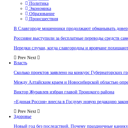
Политика
Экономика
Образование
Происшествия
В Славгороде мошенники продолжают обманывать довер
Россияне выступили за бесплатные переводы средств сам
Нередки случаи, когда славгородцы и яровчане похищают
Prev
Next
Власть
Сколько проектов заявлено на конкурс Губернаторских гр
Между Алтайским краем и Новосибирской областью опр
Виктор Журавлев избран главой Троицкого района
«Единая Россия» внесла в Госдуму новую редакцию закон
Prev
Next
Здоровье
Новый год без последствий. Почему праздничные каник