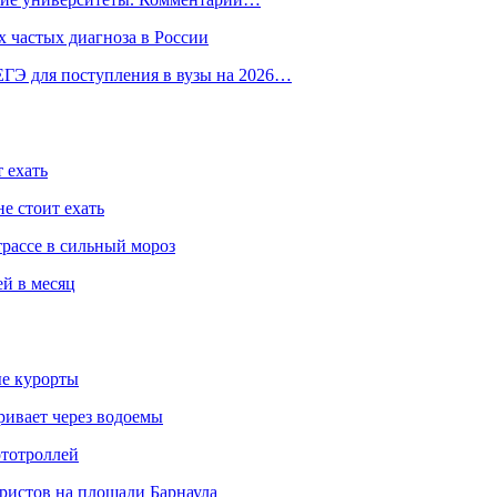
 частых диагноза в России
ГЭ для поступления в вузы на 2026…
 ехать
е стоит ехать
трассе в сильный мороз
ей в месяц
ые курорты
ривает через водоемы
ототроллей
ристов на площади Барнаула