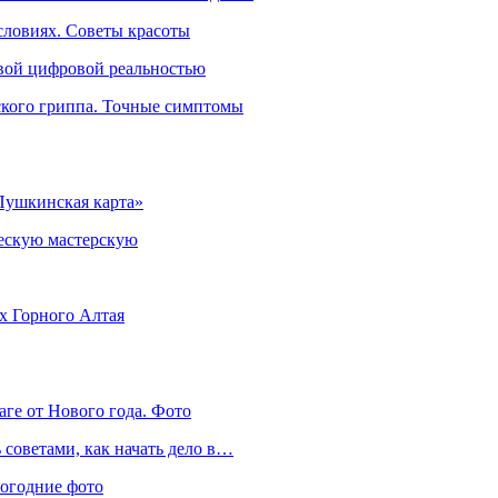
словиях. Советы красоты
овой цифровой реальностью
ского гриппа. Точные симптомы
Пушкинская карта»
ческую мастерскую
ях Горного Алтая
аге от Нового года. Фото
советами, как начать дело в…
вогодние фото