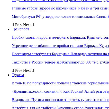
Главные угрозы здоровью школьников: названы три самых
Минобрнауки РФ утвердило новые минимальные баллы Е
Prev
Next
Транспорт
Пробки сковали дороги вечернего Барнаула. Куда не стоит
Утренние девятибалльные пробки сковали Барнаул. Куда н
Пассажиры автобуса из Барнаула в Павлодар застряли на 
Таксисты в России теперь зарабатывают до 500 тыс. рубл
Prev
Next
Туризм
В топ-10 по популярности попали алтайские горнолыжн
«Древняя экология сознания». Как Горный Алтай разгова
Владимира Путина попросили защитить турагентов от ф
Автобусы для «Алтайской Зимовки» скоро будут ждать ту