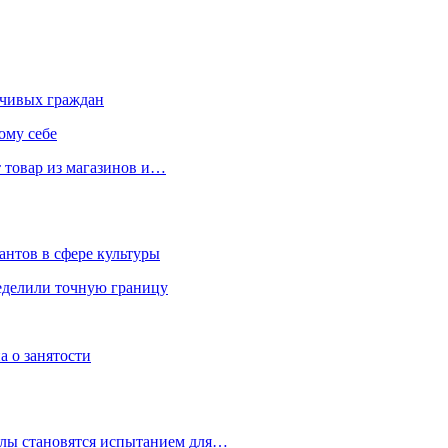
чивых граждан
ому себе
 товар из магазинов и…
антов в сфере культуры
еделили точную границу
а о занятости
улы становятся испытанием для…