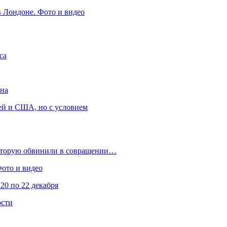
в Лондоне. Фото и видео
са
она
ей и США, но с условием
которую обвинили в совращении…
Фото и видео
20 по 22 декабря
ости