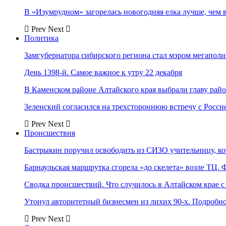
В «Изумрудном» загорелась новогодняя елка лучше, чем 
Prev
Next
Политика
Замгубернатора сибирского региона стал мэром мегаполи
День 1398-й. Самое важное к утру 22 декабря
В Каменском районе Алтайского края выбрали главу рай
Зеленский согласился на трехстороннюю встречу с Росси
Prev
Next
Происшествия
Бастрыкин поручил освободить из СИЗО учительницу, 
Барнаульская маршрутка сгорела «до скелета» возле ТЦ. 
Сводка происшествий. Что случилось в Алтайском крае с 
Утонул авторитетный бизнесмен из лихих 90-х. Подробн
Prev
Next