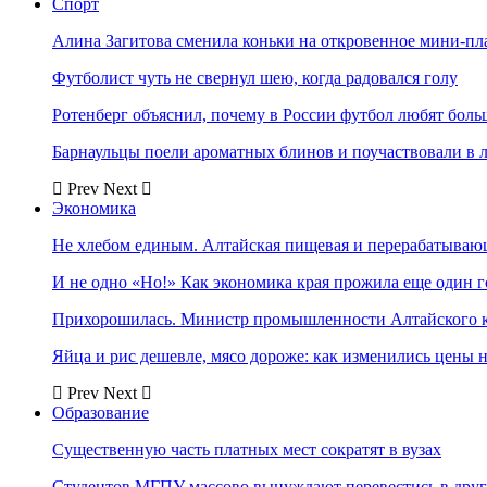
Спорт
Алина Загитова сменила коньки на откровенное мини-пл
Футболист чуть не свернул шею, когда радовался голу
Ротенберг объяснил, почему в России футбол любят боль
Барнаульцы поели ароматных блинов и поучаствовали в 
Prev
Next
Экономика
Не хлебом единым. Алтайская пищевая и перерабатыва
И не одно «Но!» Как экономика края прожила еще один 
Прихорошилась. Министр промышленности Алтайского к
Яйца и рис дешевле, мясо дороже: как изменились цены 
Prev
Next
Образование
Существенную часть платных мест сократят в вузах
Студентов МГПУ массово вынуждают перевестись в дру