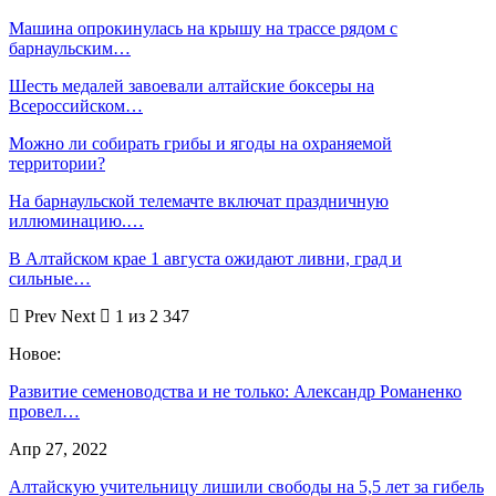
Машина опрокинулась на крышу на трассе рядом с
барнаульским…
Шесть медалей завоевали алтайские боксеры на
Всероссийском…
Можно ли собирать грибы и ягоды на охраняемой
территории?
На барнаульской телемачте включат праздничную
иллюминацию.…
В Алтайском крае 1 августа ожидают ливни, град и
сильные…
Prev
Next
1 из 2 347
Новое:
Развитие семеноводства и не только: Александр Романенко
провел…
Апр 27, 2022
Алтайскую учительницу лишили свободы на 5,5 лет за гибель