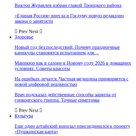
Виктор Журавлев избран главой Троицкого района
«Единая Россия» внесла в Госдуму новую редакцию
закона о занятости
Prev
Next
Здоровье
Новый год без последствий. Почему праздничные
каникулы становятся испытанием для…
Маникюр как в салоне к Новому году 2026 в домашних
условиях. Советы красоты
На ошибках лечатся. Частная медицина примиряется с
новой цифровой реальностью
Врач подсказал действенные способы защиты от
гонконгского гриппа. Точные симптомы
Prev
Next
Культура
Еще один алтайский кинозал присоединился к проекту
«Пушкинская карта»