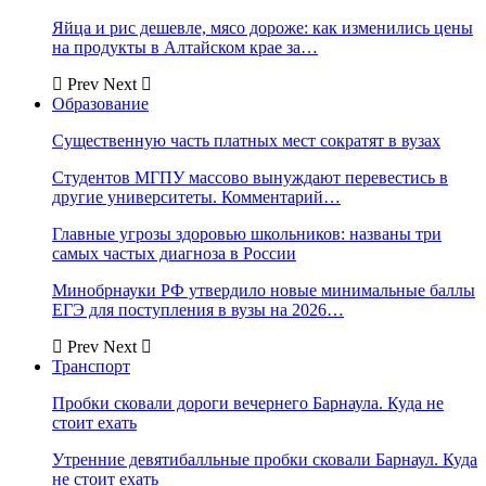
Яйца и рис дешевле, мясо дороже: как изменились цены
на продукты в Алтайском крае за…
Prev
Next
Образование
Существенную часть платных мест сократят в вузах
Студентов МГПУ массово вынуждают перевестись в
другие университеты. Комментарий…
Главные угрозы здоровью школьников: названы три
самых частых диагноза в России
Минобрнауки РФ утвердило новые минимальные баллы
ЕГЭ для поступления в вузы на 2026…
Prev
Next
Транспорт
Пробки сковали дороги вечернего Барнаула. Куда не
стоит ехать
Утренние девятибалльные пробки сковали Барнаул. Куда
не стоит ехать