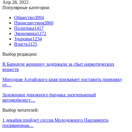
Апр 28, 2022
Популярные категории
Общество
3094
Происшествия
2860
Политика
1417
Экономика
1272
Здоровье
1234
Власть
1125
Выбор редакции:
В Барнауле женщину задержали за сбыт наркотических
веществ
Минздрав Алтайского края призывает поставить прививку
от…
Заложники дорожного бардака: разгневанный
автомобилист…
Выбор читателей:
1 декабря пройдет сессия Молодежного Парламента,
посвященная…