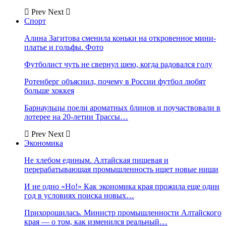
Prev
Next
Спорт
Алина Загитова сменила коньки на откровенное мини-
платье и гольфы. Фото
Футболист чуть не свернул шею, когда радовался голу
Ротенберг объяснил, почему в России футбол любят
больше хоккея
Барнаульцы поели ароматных блинов и поучаствовали в
лотерее на 20-летии Трассы…
Prev
Next
Экономика
Не хлебом единым. Алтайская пищевая и
перерабатывающая промышленность ищет новые ниши
И не одно «Но!» Как экономика края прожила еще один
год в условиях поиска новых…
Прихорошилась. Министр промышленности Алтайского
края — о том, как изменился реальный…