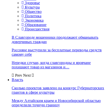
Здоровье
Культура
Общество
Политика
Экономика
Образование
Происшествия
В Славгороде мошенники продолжают обманывать
доверчивых граждан
Россияне выступили за бесплатные переводы средств
самому себе
Нередки случаи, когда славгородцы и яровчане
похищают товар из магазинов и…
Prev
Next
Власть
Сколько проектов заявлено на конкурс Губернаторских
грантов в сфере культуры
Между Алтайским краем и Новосибирской областью
определили точную границу