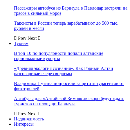
Пассажиры автобуса из Барнаула в Павлодар застряли на
трассе в сильный мороз
Таксисты в России теперь зарабатывают до 500 тыс.
рублей в месяц
Prev
Next
Туризм
В топ-10 по популярности попали алтайские
горнолыжные курорты
«Древняя экология сознания». Как Горный Алтай
разговаривает через водоемы
Владимира Путина попросили защитить турагентов от
фототроллей
Автобусы для «Алтайской Зимовки» скоро будут ждать
туристов на площади Барнаула
Prev
Next
Недвижимость
Интересы