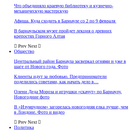
Что объединяло краевую библиотеку и кузнечно-
механическую мастерскую
Афиша. Куда сходить в Барнауле со 2 по 9 февраля
В барнаульском музее пройдет лекция о древних
крепостях Горного Алтая
Prev
Next
Общество
Центральный район Барнаула засверкал огнями и уже в
шаге от Нового года. Фото
Клиенты идут за любовью. Предприниматели
поделились советами, как начать дело в…
Олени Деда Мороза и игрушки «скачут» по Барнаулу.
Новогодние фото
В «Изумрудном» загорелась новогодняя елка лучше, чем
в Лондоне. Фото и видео
Prev
Next
Политика