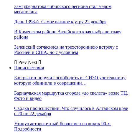
Замгубернатора сибирского региона стал мэром
мегаполиса
День 1398-й. Самое важное к утру 22 декабря
В Каменском районе Алтайского края выбрали главу
района
Зеленский согласился на трехстороннюю встречу с
Россией и США, но с условием
Prev
Next
Происшествия
Бастрыкин поручил освободить из СИЗО учительницу,
которую обвинили в совращении…
Барнаульская маршрутка сгорела «до скелета» возле ТЦ.
Фото и видео
Сводка происшествий. Что случилось в Алтайском крае
с 20 по 22 декабря
Утонул авторитетный бизнесмен из лихих 90-х.
Подробности