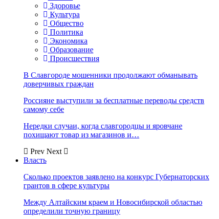
Здоровье
Культура
Общество
Политика
Экономика
Образование
Происшествия
В Славгороде мошенники продолжают обманывать
доверчивых граждан
Россияне выступили за бесплатные переводы средств
самому себе
Нередки случаи, когда славгородцы и яровчане
похищают товар из магазинов и…
Prev
Next
Власть
Сколько проектов заявлено на конкурс Губернаторских
грантов в сфере культуры
Между Алтайским краем и Новосибирской областью
определили точную границу