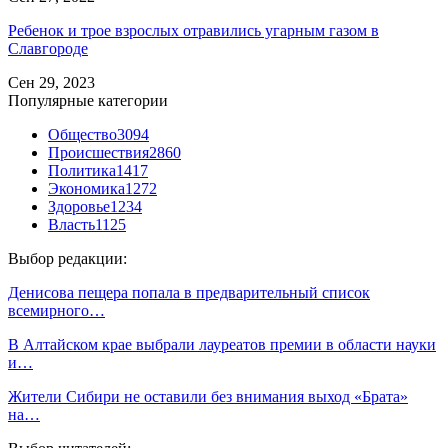
Ребенок и трое взрослых отравились угарным газом в
Славгороде
Сен 29, 2023
Популярные категории
Общество
3094
Происшествия
2860
Политика
1417
Экономика
1272
Здоровье
1234
Власть
1125
Выбор редакции:
Денисова пещера попала в предварительный список
всемирного…
В Алтайском крае выбрали лауреатов премии в области науки
и…
Жители Сибири не оставили без внимания выход «Брата»
на…