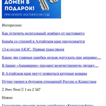
Интересное:
Как отличить нелегальный ломбард от настоящего
Борьба со стихией в Алтайском крае продолжается
13-я сессия АКЗС. Прямая трансляция
Какие две главные ошибки нельзя допускать при заправке…
В башне «Аквамарин» продают величественную двушку…
В Алтайском крае могут появиться крупные комары
Путин уверен в будущем отношений России и Казахстана
Prev
Next
1 из 2 347
Новое:
Государство продает акции алтайского «Кучуксульфата»