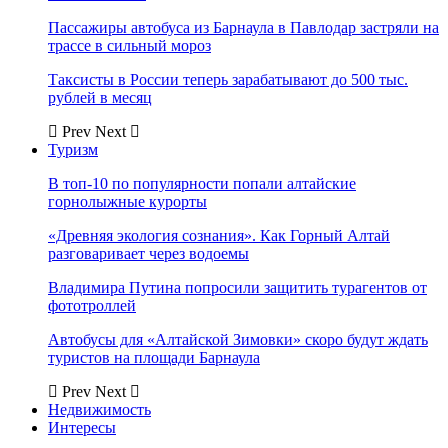
Пассажиры автобуса из Барнаула в Павлодар застряли на
трассе в сильный мороз
Таксисты в России теперь зарабатывают до 500 тыс.
рублей в месяц
Prev
Next
Туризм
В топ-10 по популярности попали алтайские
горнолыжные курорты
«Древняя экология сознания». Как Горный Алтай
разговаривает через водоемы
Владимира Путина попросили защитить турагентов от
фототроллей
Автобусы для «Алтайской Зимовки» скоро будут ждать
туристов на площади Барнаула
Prev
Next
Недвижимость
Интересы