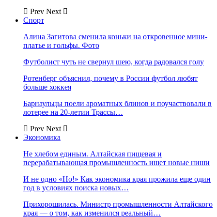
Prev
Next
Спорт
Алина Загитова сменила коньки на откровенное мини-
платье и гольфы. Фото
Футболист чуть не свернул шею, когда радовался голу
Ротенберг объяснил, почему в России футбол любят
больше хоккея
Барнаульцы поели ароматных блинов и поучаствовали в
лотерее на 20-летии Трассы…
Prev
Next
Экономика
Не хлебом единым. Алтайская пищевая и
перерабатывающая промышленность ищет новые ниши
И не одно «Но!» Как экономика края прожила еще один
год в условиях поиска новых…
Прихорошилась. Министр промышленности Алтайского
края — о том, как изменился реальный…