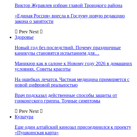
Виктор Журавлев избран главой Троицкого района
«Единая Россия» внесла в Госдуму новую редакцию
закона о занятости
Prev
Next
Здоровье
Новый год без последствий. Почему праздничные
каникулы становятся испытанием для…
Маникюр как в салоне к Новому году 2026 в домашних
условиях. Советы красоты
На ошибках лечатся. Частная медицина примиряется с
новой цифровой реальностью
Врач подсказал действенные способы защиты от
гонконгского гриппа. Точные симптомы
Prev
Next
Культура
Еще один алтайский кинозал присоединился к проекту
«Пушкинская карта»