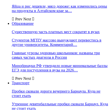
Яйца и рис дешевле, мясо дороже: как изменились цены
на продукты в Алтайском крае за…
Prev
Next
Образование
Существенную часть платных мест сократят в вузах
Студентов МГПУ массово вынуждают перевестись в
другие университеты. Комментарий…
Главные угрозы здоровью школьников: названы три
самых частых диагноза в России
Минобрнауки РФ утвердило новые минимальные баллы
ЕГЭ для поступления в вузы на 2026…
Prev
Next
Транспорт
Пробки сковали дороги вечернего Барнаула. Куда не
стоит ехать
Утренние девятибалльные пробки сковали Барнаул. Куда
не стоит ехать