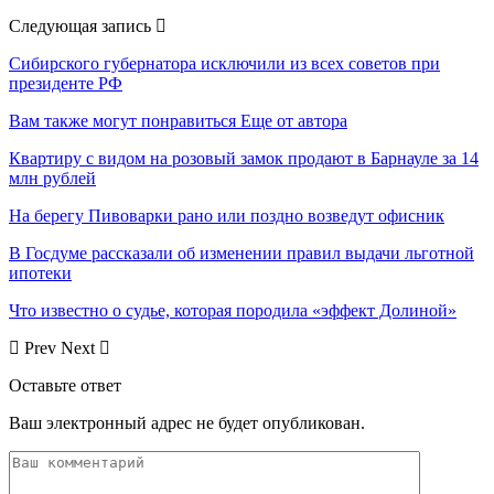
Следующая запись
Сибирского губернатора исключили из всех советов при
президенте РФ
Вам также могут понравиться
Еще от автора
Квартиру с видом на розовый замок продают в Барнауле за 14
млн рублей
На берегу Пивоварки рано или поздно возведут офисник
В Госдуме рассказали об изменении правил выдачи льготной
ипотеки
Что известно о судье, которая породила «эффект Долиной»
Prev
Next
Оставьте ответ
Ваш электронный адрес не будет опубликован.