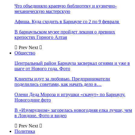
Что объединяло краевую библиотеку и кузнечно-
механическую мастерскую
Афиша. Куда сходить в Барнауле со 2 по 9 февраля
В барнаульском музее пройдет лекция о древних
крепостях Горного Алтая
Prev
Next
Общество
Центральный район Барнаула засверкал огнями и уже в
шаге от Нового года. Фото
Клиенты идут за любовью. Предприниматели
поделились советами, как начать дело в…
Олени Деда Мороза и игрушки «скачут» по Барнаулу.
Новогодние фото
В «Изумрудном» загорелась новогодняя елка лучше, чем
в Лондоне. Фото и видео
Prev
Next
Политика