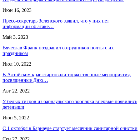
Июн 16, 2023
Пресс-секретарь Зеленского заявил, что у них нет
информации об атаке…
Май 3, 2023
Вячеслав Франк поздравил сотрудников почты с их
праздником
Июл 10, 2022
В Алтайском крае стартовали торжественные мероприятия,
посвященные Дню…
Авг 22, 2022
У белых тигров из барнаульского зоопарка впервые появились
детёныши
Июн 5, 2022
С 1 октября в Барнауле стартует месячник санитарной очистки
Сен 27, 2022