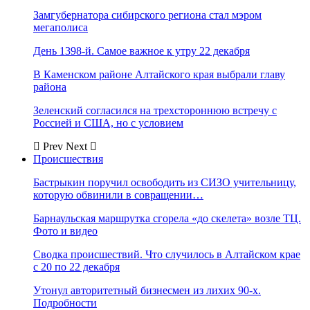
Замгубернатора сибирского региона стал мэром
мегаполиса
День 1398-й. Самое важное к утру 22 декабря
В Каменском районе Алтайского края выбрали главу
района
Зеленский согласился на трехстороннюю встречу с
Россией и США, но с условием
Prev
Next
Происшествия
Бастрыкин поручил освободить из СИЗО учительницу,
которую обвинили в совращении…
Барнаульская маршрутка сгорела «до скелета» возле ТЦ.
Фото и видео
Сводка происшествий. Что случилось в Алтайском крае
с 20 по 22 декабря
Утонул авторитетный бизнесмен из лихих 90-х.
Подробности