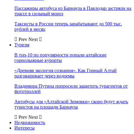
Пассажиры автобуса из Барнаула в Павлодар застряли на
трассе в сильный мороз
Таксисты в России теперь зарабатывают до 500 тыс.
рублей в месяц
Prev
Next
Туризм
В топ-10 по популярности попали алтайские
горнолыжные курорты
«Древняя экология сознания». Как Горный Алтай
разговаривает через водоемы
Владимира Путина попросили защитить турагентов от
фототроллей
Автобусы для «Алтайской Зимовки» скоро будут ждать
туристов на площади Барнаула
Prev
Next
Недвижимость
Интересы