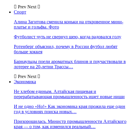
Prev
Next
Спорт
Алина Загитова сменила коньки на откровенное мини-
платье и гольфы. Фото
Футболист чуть не свернул шею, когда радовался голу
Ротенберг объяснил, почему в России футбол любят
больше хоккея
Барнаульцы поели ароматных блинов и поучаствовали в
лотерее на 20-летии Трассы…
Prev
Next
Экономика
Не хлебом единым. Алтайская пищевая и
перерабатывающая промышленность ищет новые ниши
И не одно «Но!» Как экономика края прожила еще один
год в условиях поиска новых…
Прихорошилась. Министр промышленности Алтайского
края — о том, как изменился реальный…