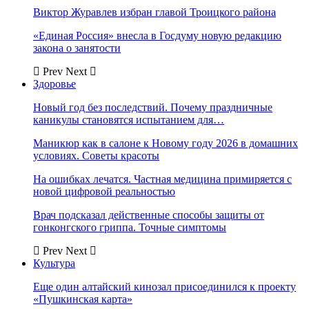
Виктор Журавлев избран главой Троицкого района
«Единая Россия» внесла в Госдуму новую редакцию
закона о занятости
Prev
Next
Здоровье
Новый год без последствий. Почему праздничные
каникулы становятся испытанием для…
Маникюр как в салоне к Новому году 2026 в домашних
условиях. Советы красоты
На ошибках лечатся. Частная медицина примиряется с
новой цифровой реальностью
Врач подсказал действенные способы защиты от
гонконгского гриппа. Точные симптомы
Prev
Next
Культура
Еще один алтайский кинозал присоединился к проекту
«Пушкинская карта»