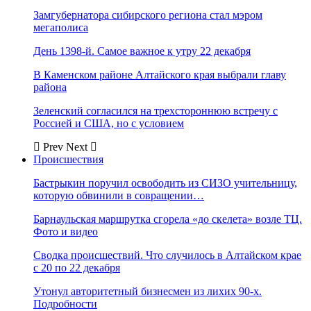
Замгубернатора сибирского региона стал мэром
мегаполиса
День 1398-й. Самое важное к утру 22 декабря
В Каменском районе Алтайского края выбрали главу
района
Зеленский согласился на трехстороннюю встречу с
Россией и США, но с условием
Prev
Next
Происшествия
Бастрыкин поручил освободить из СИЗО учительницу,
которую обвинили в совращении…
Барнаульская маршрутка сгорела «до скелета» возле ТЦ.
Фото и видео
Сводка происшествий. Что случилось в Алтайском крае
с 20 по 22 декабря
Утонул авторитетный бизнесмен из лихих 90-х.
Подробности