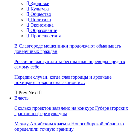
Здоровье
Культура
Общество
Политика
Экономика
Образование
Происшествия
В Славгороде мошенники продолжают обманывать
доверчивых граждан
Россияне выступили за бесплатные переводы средств
самому себе
Нередки случаи, когда славгородцы и яровчане
похищают товар из магазинов и…
Prev
Next
Власть
Сколько проектов заявлено на конкурс Губернаторских
грантов в сфере культуры
Между Алтайским краем и Новосибирской областью
определили точную границу