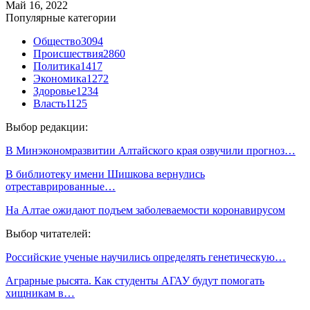
Май 16, 2022
Популярные категории
Общество
3094
Происшествия
2860
Политика
1417
Экономика
1272
Здоровье
1234
Власть
1125
Выбор редакции:
В Минэкономразвитии Алтайского края озвучили прогноз…
В библиотеку имени Шишкова вернулись
отреставрированные…
На Алтае ожидают подъем заболеваемости коронавирусом
Выбор читателей:
Российские ученые научились определять генетическую…
Аграрные рысята. Как студенты АГАУ будут помогать
хищникам в…