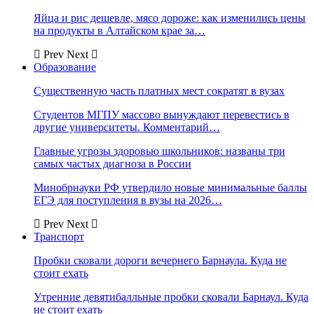
Яйца и рис дешевле, мясо дороже: как изменились цены
на продукты в Алтайском крае за…
Prev
Next
Образование
Существенную часть платных мест сократят в вузах
Студентов МГПУ массово вынуждают перевестись в
другие университеты. Комментарий…
Главные угрозы здоровью школьников: названы три
самых частых диагноза в России
Минобрнауки РФ утвердило новые минимальные баллы
ЕГЭ для поступления в вузы на 2026…
Prev
Next
Транспорт
Пробки сковали дороги вечернего Барнаула. Куда не
стоит ехать
Утренние девятибалльные пробки сковали Барнаул. Куда
не стоит ехать