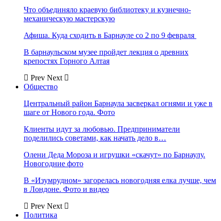
Что объединяло краевую библиотеку и кузнечно-
механическую мастерскую
Афиша. Куда сходить в Барнауле со 2 по 9 февраля
В барнаульском музее пройдет лекция о древних
крепостях Горного Алтая
Prev
Next
Общество
Центральный район Барнаула засверкал огнями и уже в
шаге от Нового года. Фото
Клиенты идут за любовью. Предприниматели
поделились советами, как начать дело в…
Олени Деда Мороза и игрушки «скачут» по Барнаулу.
Новогодние фото
В «Изумрудном» загорелась новогодняя елка лучше, чем
в Лондоне. Фото и видео
Prev
Next
Политика