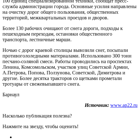
100 единиц специализированной техники, сообщат пресс-
служба администрации города. Основные усилия направлены
на очистку дорог общего пользования, общественных
территорий, межквартальных проездов и дворов.
Более 130 рабочих очищают от снега дороги, подходы к
пешеходным переходам, остановки общественного
транспорта, лестничные марши.
Ночью с дорог краевой столицы вывозили снег, посыпали
противогололедными материалами. Использовано 300 тонн
песчано-соляной смеси. Работы проводились на проспектах
Ленина, Комсомольском, участков улиц Советской Армии,
А.Петрова, Попова, Ползунова, Советской, Димитрова и
другие. Более десятка тракторов со щетками прометали
тротуары от свежевыпавшего снега.
Барнаул
Источник:
www.ap22.ru
Насколько публикация полезна?
Нажмите на звезду, чтобы оценить!