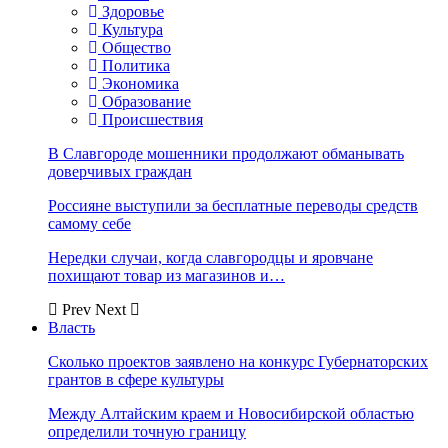
Здоровье
Культура
Общество
Политика
Экономика
Образование
Происшествия
В Славгороде мошенники продолжают обманывать
доверчивых граждан
Россияне выступили за бесплатные переводы средств
самому себе
Нередки случаи, когда славгородцы и яровчане
похищают товар из магазинов и…
Prev
Next
Власть
Сколько проектов заявлено на конкурс Губернаторских
грантов в сфере культуры
Между Алтайским краем и Новосибирской областью
определили точную границу