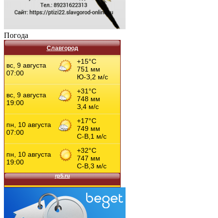
Погода
Славгород