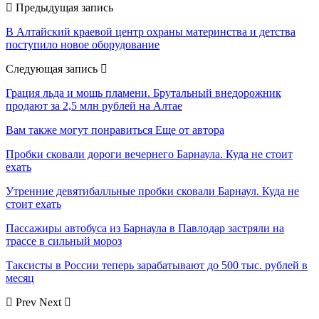
Предыдущая запись
В Алтайский краевой центр охраны материнства и детства
поступило новое оборудование
Следующая запись
Грация льда и мощь пламени. Брутальный внедорожник
продают за 2,5 млн рублей на Алтае
Вам также могут понравиться
Еще от автора
Пробки сковали дороги вечернего Барнаула. Куда не стоит
ехать
Утренние девятибалльные пробки сковали Барнаул. Куда не
стоит ехать
Пассажиры автобуса из Барнаула в Павлодар застряли на
трассе в сильный мороз
Таксисты в России теперь зарабатывают до 500 тыс. рублей в
месяц
Prev
Next