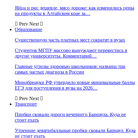
Яйца и рис дешевле, мясо дороже: как изменились цены
на продукты в Алтайском крае за…
Prev
Next
Образование
Существенную часть платных мест сократят в вузах
Студентов МГПУ массово вынуждают перевестись в
другие университеты. Комментарий…
Главные угрозы здоровью школьников: названы три
самых частых диагноза в России
Минобрнауки РФ утвердило новые минимальные баллы
ЕГЭ для поступления в вузы на 2026…
Prev
Next
Транспорт
Пробки сковали дороги вечернего Барнаула. Куда не
стоит ехать
Утренние девятибалльные пробки сковали Барнаул. Куда
не стоит ехать