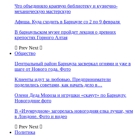
Что объединяло краевую библиотеку и кузнечно-
механическую мастерскую
Афиша. Куда сходить в Барнауле со 2 по 9 февраля
В барнаульском музее пройдет лекция о древних
крепостях Горного Алтая
Prev
Next
Общество
Центральный район Барнаула засверкал огнями и уже в
шаге от Нового года. Фото
Клиенты идут за любовью. Предприниматели
поделились советами, как начать дело в…
Олени Деда Мороза и игрушки «скачут» по Барнаулу.
Новогодние фото
В «Изумрудном» загорелась новогодняя елка лучше, чем
в Лондоне. Фото и видео
Prev
Next
Политика