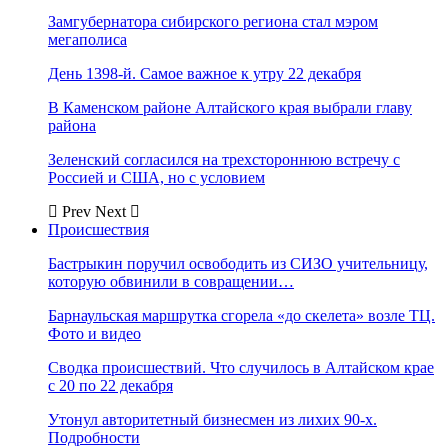
Замгубернатора сибирского региона стал мэром
мегаполиса
День 1398-й. Самое важное к утру 22 декабря
В Каменском районе Алтайского края выбрали главу
района
Зеленский согласился на трехстороннюю встречу с
Россией и США, но с условием
Prev
Next
Происшествия
Бастрыкин поручил освободить из СИЗО учительницу,
которую обвинили в совращении…
Барнаульская маршрутка сгорела «до скелета» возле ТЦ.
Фото и видео
Сводка происшествий. Что случилось в Алтайском крае
с 20 по 22 декабря
Утонул авторитетный бизнесмен из лихих 90-х.
Подробности