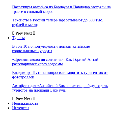
Пассажиры автобуса из Барнаула в Павлодар застряли на
трассе в сильный мороз
Таксисты в России теперь зарабатывают до 500 тыс.
рублей в месяц
Prev
Next
Туризм
В топ-10 по популярности попали алтайские
горнолыжные курорты
«Древняя экология сознания». Как Горный Алтай
разговаривает через водоемы
Владимира Путина попросили защитить турагентов от
фототроллей
Автобусы для «Алтайской Зимовки» скоро будут ждать
туристов на площади Барнаула
Prev
Next
Недвижимость
Интересы