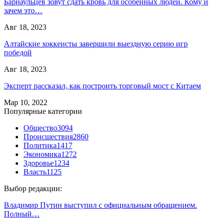
Барнаульцев зовут сдать кровь для особенных людей. Кому и
зачем это…
Авг 18, 2023
Алтайские хоккеисты завершили выездную серию игр
победой
Авг 18, 2023
Эксперт рассказал, как построить торговый мост с Китаем
Мар 10, 2022
Популярные категории
Общество
3094
Происшествия
2860
Политика
1417
Экономика
1272
Здоровье
1234
Власть
1125
Выбор редакции:
Владимир Путин выступил с официальным обращением.
Полный…