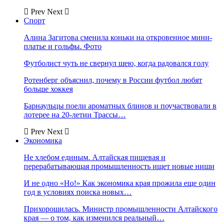
Prev
Next
Спорт
Алина Загитова сменила коньки на откровенное мини-
платье и гольфы. Фото
Футболист чуть не свернул шею, когда радовался голу
Ротенберг объяснил, почему в России футбол любят
больше хоккея
Барнаульцы поели ароматных блинов и поучаствовали в
лотерее на 20-летии Трассы…
Prev
Next
Экономика
Не хлебом единым. Алтайская пищевая и
перерабатывающая промышленность ищет новые ниши
И не одно «Но!» Как экономика края прожила еще один
год в условиях поиска новых…
Прихорошилась. Министр промышленности Алтайского
края — о том, как изменился реальный…