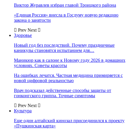
Виктор Журавлев избран главой Троицкого района
«Единая Россия» внесла в Госдуму новую редакцию
закона о занятости
Prev
Next
Здоровье
Новый год без последствий. Почему праздничные
каникулы становятся испытанием для…
Маникюр как в салоне к Новому году 2026 в домашних
условиях. Советы красоты
На ошибках лечатся. Частная медицина примиряется с
новой цифровой реальностью
Врач подсказал действенные способы защиты от
гонконгского гриппа. Точные симптомы
Prev
Next
Культура
Еще один алтайский кинозал присоединился к проекту
«Пушкинская карта»