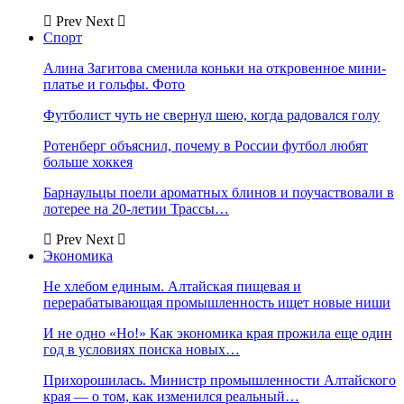
Prev
Next
Спорт
Алина Загитова сменила коньки на откровенное мини-
платье и гольфы. Фото
Футболист чуть не свернул шею, когда радовался голу
Ротенберг объяснил, почему в России футбол любят
больше хоккея
Барнаульцы поели ароматных блинов и поучаствовали в
лотерее на 20-летии Трассы…
Prev
Next
Экономика
Не хлебом единым. Алтайская пищевая и
перерабатывающая промышленность ищет новые ниши
И не одно «Но!» Как экономика края прожила еще один
год в условиях поиска новых…
Прихорошилась. Министр промышленности Алтайского
края — о том, как изменился реальный…