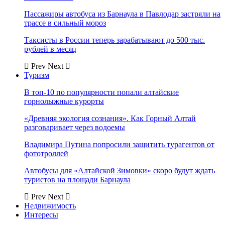
Пассажиры автобуса из Барнаула в Павлодар застряли на
трассе в сильный мороз
Таксисты в России теперь зарабатывают до 500 тыс.
рублей в месяц
Prev
Next
Туризм
В топ-10 по популярности попали алтайские
горнолыжные курорты
«Древняя экология сознания». Как Горный Алтай
разговаривает через водоемы
Владимира Путина попросили защитить турагентов от
фототроллей
Автобусы для «Алтайской Зимовки» скоро будут ждать
туристов на площади Барнаула
Prev
Next
Недвижимость
Интересы