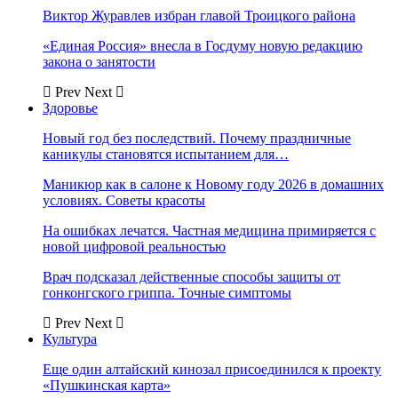
Виктор Журавлев избран главой Троицкого района
«Единая Россия» внесла в Госдуму новую редакцию
закона о занятости
Prev
Next
Здоровье
Новый год без последствий. Почему праздничные
каникулы становятся испытанием для…
Маникюр как в салоне к Новому году 2026 в домашних
условиях. Советы красоты
На ошибках лечатся. Частная медицина примиряется с
новой цифровой реальностью
Врач подсказал действенные способы защиты от
гонконгского гриппа. Точные симптомы
Prev
Next
Культура
Еще один алтайский кинозал присоединился к проекту
«Пушкинская карта»