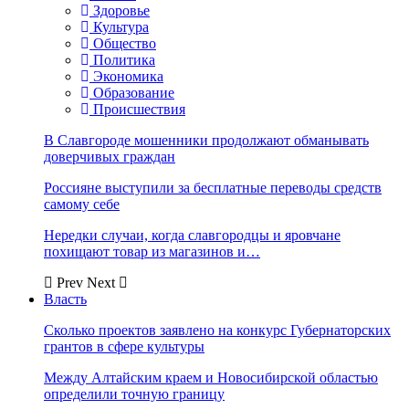
Здоровье
Культура
Общество
Политика
Экономика
Образование
Происшествия
В Славгороде мошенники продолжают обманывать
доверчивых граждан
Россияне выступили за бесплатные переводы средств
самому себе
Нередки случаи, когда славгородцы и яровчане
похищают товар из магазинов и…
Prev
Next
Власть
Сколько проектов заявлено на конкурс Губернаторских
грантов в сфере культуры
Между Алтайским краем и Новосибирской областью
определили точную границу