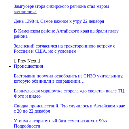
Замгубернатора сибирского региона стал мэром
мегаполиса
День 1398-й. Самое важное к утру 22 декабря
В Каменском районе Алтайского края выбрали главу
района
Зеленский согласился на трехстороннюю встречу с
Россией и США, но с условием
Prev
Next
Происшествия
Бастрыкин поручил освободить из СИЗО учительницу,
которую обвинили в совращении…
Барнаульская маршрутка сгорела «до скелета» возле ТЦ.
Фото и видео
Сводка происшествий. Что случилось в Алтайском крае
с 20 по 22 декабря
Утонул авторитетный бизнесмен из лихих 90-х.
Подробности