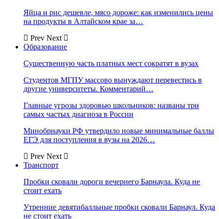
Яйца и рис дешевле, мясо дороже: как изменились цены
на продукты в Алтайском крае за…
Prev
Next
Образование
Существенную часть платных мест сократят в вузах
Студентов МГПУ массово вынуждают перевестись в
другие университеты. Комментарий…
Главные угрозы здоровью школьников: названы три
самых частых диагноза в России
Минобрнауки РФ утвердило новые минимальные баллы
ЕГЭ для поступления в вузы на 2026…
Prev
Next
Транспорт
Пробки сковали дороги вечернего Барнаула. Куда не
стоит ехать
Утренние девятибалльные пробки сковали Барнаул. Куда
не стоит ехать