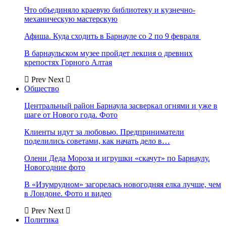
Что объединяло краевую библиотеку и кузнечно-
механическую мастерскую
Афиша. Куда сходить в Барнауле со 2 по 9 февраля
В барнаульском музее пройдет лекция о древних
крепостях Горного Алтая
Prev
Next
Общество
Центральный район Барнаула засверкал огнями и уже в
шаге от Нового года. Фото
Клиенты идут за любовью. Предприниматели
поделились советами, как начать дело в…
Олени Деда Мороза и игрушки «скачут» по Барнаулу.
Новогодние фото
В «Изумрудном» загорелась новогодняя елка лучше, чем
в Лондоне. Фото и видео
Prev
Next
Политика