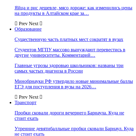
Яйца и рис дешевле, мясо дороже: как изменились цены
на продукты в Алтайском крае за…
Prev
Next
Образование
Существенную часть платных мест сократят в вузах
Студентов МГПУ массово вынуждают перевестись в
другие университеты. Комментарий…
Главные угрозы здоровью школьников: названы три
самых частых диагноза в России
Минобрнауки РФ утвердило новые минимальные баллы
ЕГЭ для поступления в вузы на 2026…
Prev
Next
Транспорт
Пробки сковали дороги вечернего Барнаула. Куда не
стоит ехать
Утренние девятибалльные пробки сковали Барнаул. Куда
не стоит ехать