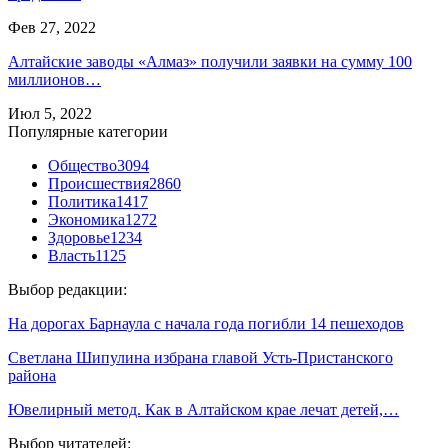
Фев 27, 2022
Алтайские заводы «Алмаз» получили заявки на сумму 100
миллионов…
Июл 5, 2022
Популярные категории
Общество
3094
Происшествия
2860
Политика
1417
Экономика
1272
Здоровье
1234
Власть
1125
Выбор редакции:
На дорогах Барнаула с начала года погибли 14 пешеходов
Светлана Шипулина избрана главой Усть-Пристанского
района
Ювелирный метод. Как в Алтайском крае лечат детей,…
Выбор читателей: