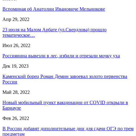
Вспоминая об Анатолии Ивановиче Мельникове
Апр 29, 2022
23 июля на Малом Арбате (ул.Свердлова) прошло
тематическое…
Июл 26, 2022
Россиянина вывезли в лес, избили и отрезали мочку уха
Дек 19, 2023
Каменский борец Роман Демин завоевал золото первенства
России
Май 28, 2022
Новый мобильный пункт вакцинации от COVID открыли в
Барнауле
Фев 26, 2022
В России добавят дополнительные дни для сдачи ОГЭ по трем
предметам