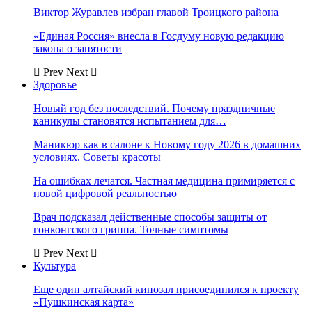
Виктор Журавлев избран главой Троицкого района
«Единая Россия» внесла в Госдуму новую редакцию
закона о занятости
Prev
Next
Здоровье
Новый год без последствий. Почему праздничные
каникулы становятся испытанием для…
Маникюр как в салоне к Новому году 2026 в домашних
условиях. Советы красоты
На ошибках лечатся. Частная медицина примиряется с
новой цифровой реальностью
Врач подсказал действенные способы защиты от
гонконгского гриппа. Точные симптомы
Prev
Next
Культура
Еще один алтайский кинозал присоединился к проекту
«Пушкинская карта»