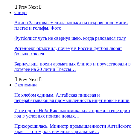
Prev
Next
Спорт
Алина Загитова сменила коньки на откровенное мини-
платье и гольфы. Фото
Футболист чуть не свернул шею, когда радовался голу
Ротенберг объяснил, почему в России футбол любят
больше хоккея
Барнаульцы поели ароматных блинов и поучаствовали в
лотерее на 20-летии Трассы…
Prev
Next
Экономика
Не хлебом единым. Алтайская пищевая и
перерабатывающая промышленность ищет новые ниши
И не одно «Но!» Как экономика края прожила еще один
год в условиях поиска новых…
Прихорошилась. Министр промышленности Алтайского
края — о том, как изменился реальный…