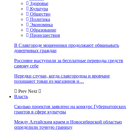
Здоровье
Культура
Общество
Политика
Экономика
Образование
Происшествия
В Славгороде мошенники продолжают обманывать
доверчивых граждан
Россияне выступили за бесплатные переводы средств
самому себе
Нередки случаи, когда славгородцы и яровчане
похищают товар из магазинов и…
Prev
Next
Власть
Сколько проектов заявлено на конкурс Губернаторских
грантов в сфере культуры
Между Алтайским краем и Новосибирской областью
определили точную границу