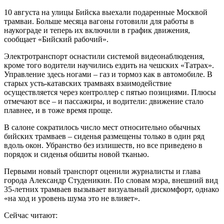
10 августа на улицы Бийска выехали подаренные Москвой
трамваи. Больше месяца вагоны готовили для работы в
наукограде и теперь их включили в график движения,
сообщает «Бийский рабочий».
Электротранспорт оснастили системой видеонаблюдения,
кроме того водители научились ездить на чешских «Татрах».
Управление здесь ногами – газ и тормоз как в автомобиле. В
старых усть-катавских трамваях взаимодействие
осуществляется через контроллер с пятью позициями. Плюсы
отмечают все – и пассажиры, и водители: движение стало
плавнее, и в тоже время проще.
В салоне сократилось число мест относительно обычных
бийских трамваев – сиденья размещены только в один ряд
вдоль окон. Убранство без излишеств, но все приведено в
порядок и сиденья обшиты новой тканью.
Первыми новый транспорт оценили журналисты и глава
города Александр Студеникин. По словам мэра, внешний вид
35-летних трамваев вызывает визуальный дискомфорт, однако
«на ход и уровень шума это не влияет».
Сейчас читают: