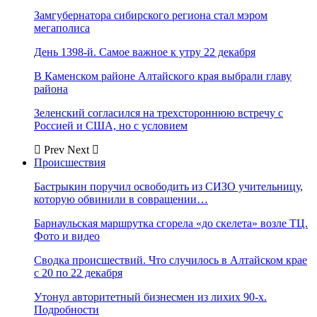
Замгубернатора сибирского региона стал мэром
мегаполиса
День 1398-й. Самое важное к утру 22 декабря
В Каменском районе Алтайского края выбрали главу
района
Зеленский согласился на трехстороннюю встречу с
Россией и США, но с условием
Prev
Next
Происшествия
Бастрыкин поручил освободить из СИЗО учительницу,
которую обвинили в совращении…
Барнаульская маршрутка сгорела «до скелета» возле ТЦ.
Фото и видео
Сводка происшествий. Что случилось в Алтайском крае
с 20 по 22 декабря
Утонул авторитетный бизнесмен из лихих 90-х.
Подробности