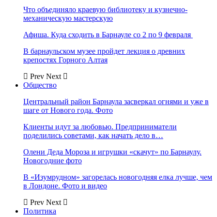
Что объединяло краевую библиотеку и кузнечно-
механическую мастерскую
Афиша. Куда сходить в Барнауле со 2 по 9 февраля
В барнаульском музее пройдет лекция о древних
крепостях Горного Алтая
Prev
Next
Общество
Центральный район Барнаула засверкал огнями и уже в
шаге от Нового года. Фото
Клиенты идут за любовью. Предприниматели
поделились советами, как начать дело в…
Олени Деда Мороза и игрушки «скачут» по Барнаулу.
Новогодние фото
В «Изумрудном» загорелась новогодняя елка лучше, чем
в Лондоне. Фото и видео
Prev
Next
Политика