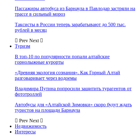
Пассажиры автобуса из Барнаула в Павлодар застряли на
трассе в сильный мороз
Таксисты в России теперь зарабатывают до 500 тыс.
рублей в месяц
Prev
Next
Туризм
В топ-10 по популярности попали алтайские
горнолыжные курорты
«Древняя экология сознания». Как Горный Алтай
разговаривает через водоемы
Владимира Путина попросили защитить турагентов от
фототроллей
Автобусы для «Алтайской Зимовки» скоро будут ждать
туристов на площади Барнаула
Prev
Next
Недвижимость
Интересы