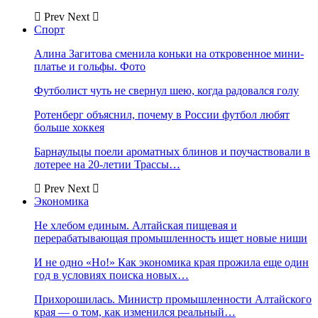
Prev
Next
Спорт
Алина Загитова сменила коньки на откровенное мини-
платье и гольфы. Фото
Футболист чуть не свернул шею, когда радовался голу
Ротенберг объяснил, почему в России футбол любят
больше хоккея
Барнаульцы поели ароматных блинов и поучаствовали в
лотерее на 20-летии Трассы…
Prev
Next
Экономика
Не хлебом единым. Алтайская пищевая и
перерабатывающая промышленность ищет новые ниши
И не одно «Но!» Как экономика края прожила еще один
год в условиях поиска новых…
Прихорошилась. Министр промышленности Алтайского
края — о том, как изменился реальный…