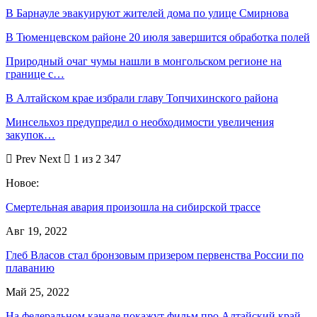
В Барнауле эвакуируют жителей дома по улице Смирнова
В Тюменцевском районе 20 июля завершится обработка полей
Природный очаг чумы нашли в монгольском регионе на
границе с…
В Алтайском крае избрали главу Топчихинского района
Минсельхоз предупредил о необходимости увеличения
закупок…
Prev
Next
1 из 2 347
Новое:
Смертельная авария произошла на сибирской трассе
Авг 19, 2022
Глеб Власов стал бронзовым призером первенства России по
плаванию
Май 25, 2022
На федеральном канале покажут фильм про Алтайский край