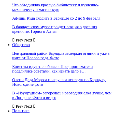
Что объединяло краевую библиотеку и кузнечно-
механическую мастерскую
Афиша. Куда сходить в Барнауле со 2 по 9 февраля
В барнаульском музее пройдет лекция о древних
крепостях Горного Алтая
Prev
Next
Общество
Центральный район Барнаула засверкал огнями и уже в
шаге от Нового года. Фото
Клиенты идут за любовью. Предприниматели
поделились советами, как начать дело в…
Олени Деда Мороза и игрушки «скачут» по Барнаулу.
Новогодние фото
В «Изумрудном» загорелась новогодняя елка лучше, чем
в Лондоне. Фото и видео
Prev
Next
Политика