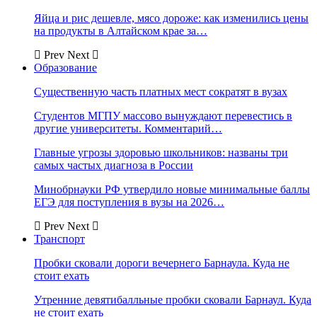
Яйца и рис дешевле, мясо дороже: как изменились цены
на продукты в Алтайском крае за…
Prev
Next
Образование
Существенную часть платных мест сократят в вузах
Студентов МГПУ массово вынуждают перевестись в
другие университеты. Комментарий…
Главные угрозы здоровью школьников: названы три
самых частых диагноза в России
Минобрнауки РФ утвердило новые минимальные баллы
ЕГЭ для поступления в вузы на 2026…
Prev
Next
Транспорт
Пробки сковали дороги вечернего Барнаула. Куда не
стоит ехать
Утренние девятибалльные пробки сковали Барнаул. Куда
не стоит ехать