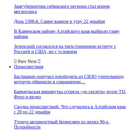
Замгубернатора сибирского региона стал мэром
мегаполиса
День 1398-й. Самое важное к утру 22 декабря
В Каменском районе Алтайского края выбрали главу
района
Зеленский согласился на трехстороннюю встречу с
Россией и США, но с условием
Prev
Next
Происшествия
Бастрыкин поручил освободить из СИЗО учительницу,
которую обвинили в совращении…
Барнаульская маршрутка сгорела «до скелета» возле ТЦ.
Фото и видео
Сводка происшествий. Что случилось в Алтайском крае
с 20 по 22 декабря
Утонул авторитетный бизнесмен из лихих 90-х.
Подробности