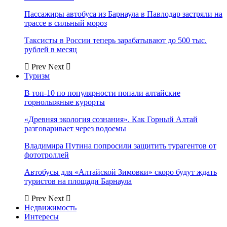
Пассажиры автобуса из Барнаула в Павлодар застряли на
трассе в сильный мороз
Таксисты в России теперь зарабатывают до 500 тыс.
рублей в месяц
Prev
Next
Туризм
В топ-10 по популярности попали алтайские
горнолыжные курорты
«Древняя экология сознания». Как Горный Алтай
разговаривает через водоемы
Владимира Путина попросили защитить турагентов от
фототроллей
Автобусы для «Алтайской Зимовки» скоро будут ждать
туристов на площади Барнаула
Prev
Next
Недвижимость
Интересы