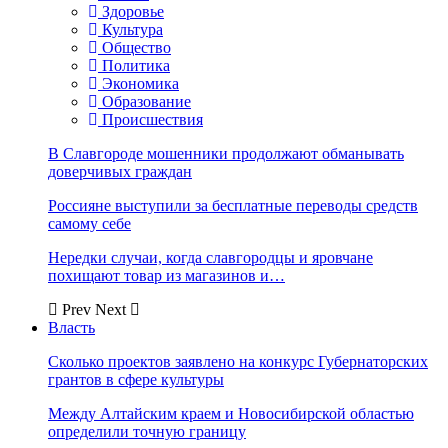
Здоровье
Культура
Общество
Политика
Экономика
Образование
Происшествия
В Славгороде мошенники продолжают обманывать
доверчивых граждан
Россияне выступили за бесплатные переводы средств
самому себе
Нередки случаи, когда славгородцы и яровчане
похищают товар из магазинов и…
Prev
Next
Власть
Сколько проектов заявлено на конкурс Губернаторских
грантов в сфере культуры
Между Алтайским краем и Новосибирской областью
определили точную границу