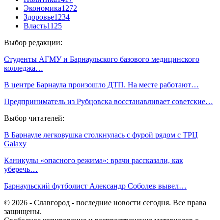
Экономика
1272
Здоровье
1234
Власть
1125
Выбор редакции:
Студенты АГМУ и Барнаульского базового медицинского
колледжа…
В центре Барнаула произошло ДТП. На месте работают…
Предприниматель из Рубцовска восстанавливает советские…
Выбор читателей:
В Барнауле легковушка столкнулась с фурой рядом с ТРЦ
Galaxy
Каникулы «опасного режима»: врачи рассказали, как
уберечь…
Барнаульский футболист Александр Соболев вывел…
© 2026 - Славгород - последние новости сегодня. Все права
защищены.