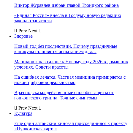
Виктор Журавлев избран главой Троицкого района
«Единая Россия» внесла в Госдуму новую редакцию
закона о занятости
Prev
Next
Здоровье
Новый год без последствий. Почему праздничные
каникулы становятся испытанием для…
Маникюр как в салоне к Новому году 2026 в домашних
условиях. Советы красоты
На ошибках лечатся. Частная медицина примиряется с
новой цифровой реальностью
Врач подсказал действенные способы защиты от
гонконгского гриппа. Точные симптомы
Prev
Next
Культура
Еще один алтайский кинозал присоединился к проекту
«Пушкинская карта»