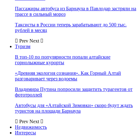
Пассажиры автобуса из Барнаула в Павлодар застряли на
трассе в сильный мороз
Таксисты в России теперь зарабатывают до 500 тыс.
рублей в месяц
Prev
Next
Туризм
В топ-10 по популярности попали алтайские
горнолыжные курорты
«Древняя экология сознания». Как Горный Алтай
разговаривает через водоемы
Владимира Путина попросили защитить турагентов от
фототроллей
Автобусы для «Алтайской Зимовки» скоро будут ждать
туристов на площади Барнаула
Prev
Next
Недвижимость
Интересы