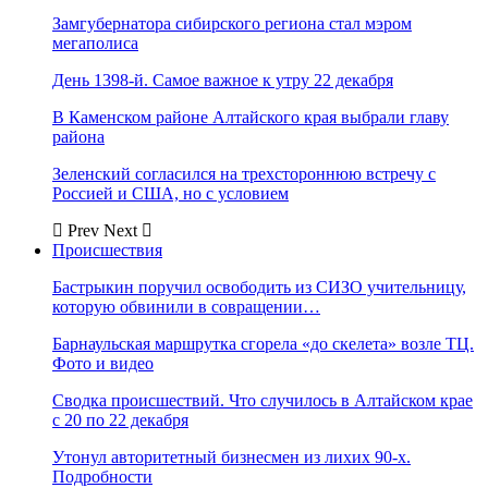
Замгубернатора сибирского региона стал мэром
мегаполиса
День 1398-й. Самое важное к утру 22 декабря
В Каменском районе Алтайского края выбрали главу
района
Зеленский согласился на трехстороннюю встречу с
Россией и США, но с условием
Prev
Next
Происшествия
Бастрыкин поручил освободить из СИЗО учительницу,
которую обвинили в совращении…
Барнаульская маршрутка сгорела «до скелета» возле ТЦ.
Фото и видео
Сводка происшествий. Что случилось в Алтайском крае
с 20 по 22 декабря
Утонул авторитетный бизнесмен из лихих 90-х.
Подробности