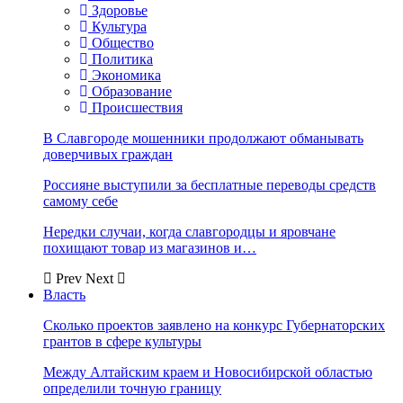
Здоровье
Культура
Общество
Политика
Экономика
Образование
Происшествия
В Славгороде мошенники продолжают обманывать
доверчивых граждан
Россияне выступили за бесплатные переводы средств
самому себе
Нередки случаи, когда славгородцы и яровчане
похищают товар из магазинов и…
Prev
Next
Власть
Сколько проектов заявлено на конкурс Губернаторских
грантов в сфере культуры
Между Алтайским краем и Новосибирской областью
определили точную границу