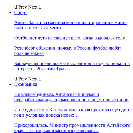
Prev
Next
Спорт
Алина Загитова сменила коньки на откровенное мини-
платье и гольфы. Фото
Футболист чуть не свернул шею, когда радовался голу
Ротенберг объяснил, почему в России футбол любят
больше хоккея
Барнаульцы поели ароматных блинов и поучаствовали в
лотерее на 20-летии Трассы…
Prev
Next
Экономика
Не хлебом единым. Алтайская пищевая и
перерабатывающая промышленность ищет новые ниши
И не одно «Но!» Как экономика края прожила еще один
год в условиях поиска новых…
Прихорошилась. Министр промышленности Алтайского
края — о том, как изменился реальный…