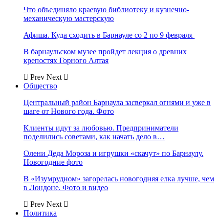
Что объединяло краевую библиотеку и кузнечно-
механическую мастерскую
Афиша. Куда сходить в Барнауле со 2 по 9 февраля
В барнаульском музее пройдет лекция о древних
крепостях Горного Алтая
Prev
Next
Общество
Центральный район Барнаула засверкал огнями и уже в
шаге от Нового года. Фото
Клиенты идут за любовью. Предприниматели
поделились советами, как начать дело в…
Олени Деда Мороза и игрушки «скачут» по Барнаулу.
Новогодние фото
В «Изумрудном» загорелась новогодняя елка лучше, чем
в Лондоне. Фото и видео
Prev
Next
Политика