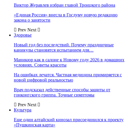
Виктор Журавлев избран главой Троицкого района
«Единая Россия» внесла в Госдуму новую редакцию
закона о занятости
Prev
Next
Здоровье
Новый год без последствий. Почему праздничные
каникулы становятся испытанием для…
Маникюр как в салоне к Новому году 2026 в домашних
условиях. Советы красоты
На ошибках лечатся. Частная медицина примиряется с
новой цифровой реальностью
Врач подсказал действенные способы защиты от
гонконгского гриппа. Точные симптомы
Prev
Next
Культура
Еще один алтайский кинозал присоединился к проекту
«Пушкинская карта»