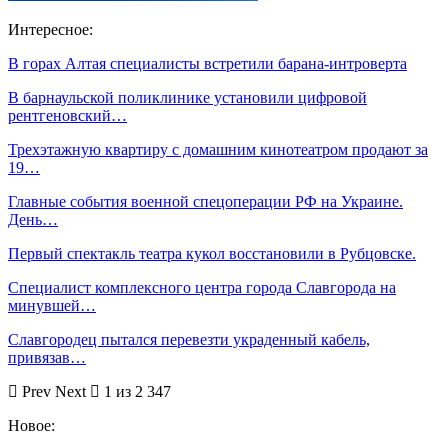
Интересное:
В горах Алтая специалисты встретили барана-интроверта
В барнаульской поликлинике установили цифровой
рентгеновский…
Трехэтажную квартиру с домашним кинотеатром продают за
19…
Главные события военной спецоперации РФ на Украине.
День…
Первый спектакль театра кукол восстановили в Рубцовске.
Специалист комплексного центра города Славгорода на
минувшей…
Славгородец пытался перевезти украденный кабель,
привязав…
Prev
Next
1 из 2 347
Новое: