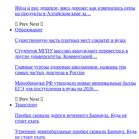
Яйца и рис дешевле, мясо дороже: как изменились цены
на продукты в Алтайском крае за…
Prev
Next
Образование
Существенную часть платных мест сократят в вузах
Студентов МГПУ массово вынуждают перевестись в
другие университеты. Комментарий…
Главные угрозы здоровью школьников: названы три
самых частых диагноза в России
Минобрнауки РФ утвердило новые минимальные баллы
ЕГЭ для поступления в вузы на 2026…
Prev
Next
Транспорт
Пробки сковали дороги вечернего Барнаула. Куда не
стоит ехать
Утренние девятибалльные пробки сковали Барнаул. Куда
не стоит ехать