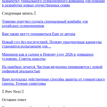
разработку уникального селекционного комбайна для помощи
в разработке новых отечественных семян
Следующая запись
Томенко поручил создать специальный комбайн для
алтайских селекционеров
Вам также могут понравиться
Еще от автора
Новый год без последствий. Почему праздничные каникулы
становятся испытанием для…
Маникюр как в салоне к Новому году 2026 в домашних
условиях. Советы красоты
На ошибках лечатся. Частная медицина примиряется с новой
цифровой реальностью
Врач подсказал действенные способы защиты от гонконгского
гриппа. Точные симптомы
Prev
Next
Оставьте ответ