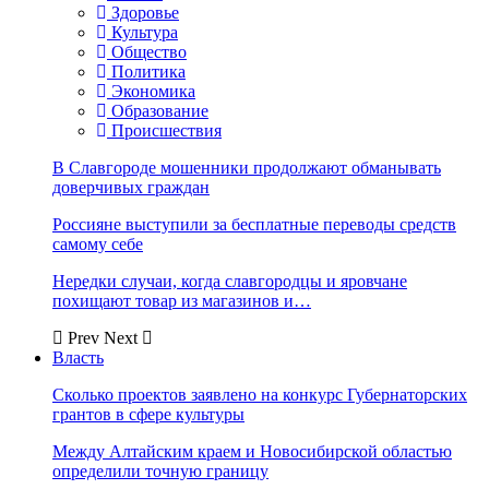
Здоровье
Культура
Общество
Политика
Экономика
Образование
Происшествия
В Славгороде мошенники продолжают обманывать
доверчивых граждан
Россияне выступили за бесплатные переводы средств
самому себе
Нередки случаи, когда славгородцы и яровчане
похищают товар из магазинов и…
Prev
Next
Власть
Сколько проектов заявлено на конкурс Губернаторских
грантов в сфере культуры
Между Алтайским краем и Новосибирской областью
определили точную границу