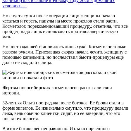
Маникюр как в салоне к Новому году 2026 в домашних
условиях.…
Но спустя сутки после операции лицо женщины начало
чесаться и гореть, папулы на месте проколов стали расти.
Косметолог, порекомендовавший процедуру, ответила, что все
пройдет, надо лишь использовать противоаллергическую
мазь.
Но пострадавшей становилось лишь хуже. Косметолог только
развела руками. Приехавшая скорая начала лечить женщину с
помощью капельниц, но последствия бьюти-процедуры еще
долго не сходили с лица.
Жертвы новосибирских косметологов рассказали свои
истории.
32-летняя Ольга пострадала после ботокса. Ее брови стали в
форме зигзагов. Ее изначально смутило, что процедуру делали
лежа, ведь обычно клиентки сидят, но ее заверили, что это
новая технология.
В итоге ботокс лег неправильно. Из-за испорченного