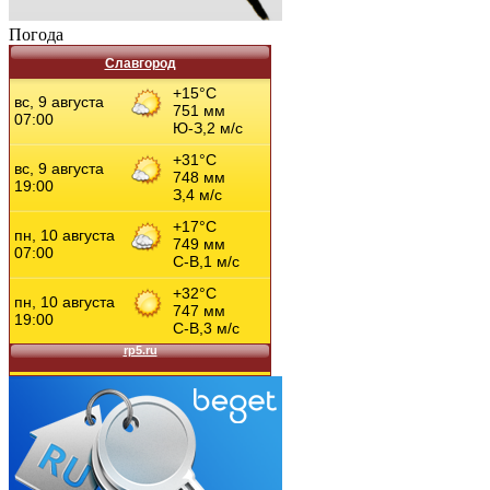
Погода
Славгород