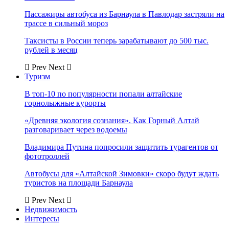
Пассажиры автобуса из Барнаула в Павлодар застряли на
трассе в сильный мороз
Таксисты в России теперь зарабатывают до 500 тыс.
рублей в месяц
Prev
Next
Туризм
В топ-10 по популярности попали алтайские
горнолыжные курорты
«Древняя экология сознания». Как Горный Алтай
разговаривает через водоемы
Владимира Путина попросили защитить турагентов от
фототроллей
Автобусы для «Алтайской Зимовки» скоро будут ждать
туристов на площади Барнаула
Prev
Next
Недвижимость
Интересы