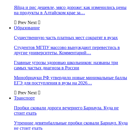
Яйца и рис дешевле, мясо дороже: как изменились цены
на продукты в Алтайском крае за…
Prev
Next
Образование
Существенную часть платных мест сократят в вузах
Студентов МГПУ массово вынуждают перевестись в
другие университеты. Комментарий…
Главные угрозы здоровью школьников: названы три
самых частых диагноза в России
Минобрнауки РФ утвердило новые минимальные баллы
ЕГЭ для поступления в вузы на 2026…
Prev
Next
Транспорт
Пробки сковали дороги вечернего Барнаула. Куда не
стоит ехать
Утренние девятибалльные пробки сковали Барнаул. Куда
не стоит ехать