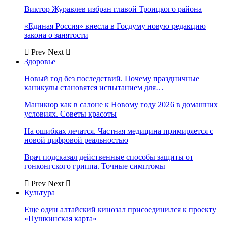
Виктор Журавлев избран главой Троицкого района
«Единая Россия» внесла в Госдуму новую редакцию
закона о занятости
Prev
Next
Здоровье
Новый год без последствий. Почему праздничные
каникулы становятся испытанием для…
Маникюр как в салоне к Новому году 2026 в домашних
условиях. Советы красоты
На ошибках лечатся. Частная медицина примиряется с
новой цифровой реальностью
Врач подсказал действенные способы защиты от
гонконгского гриппа. Точные симптомы
Prev
Next
Культура
Еще один алтайский кинозал присоединился к проекту
«Пушкинская карта»