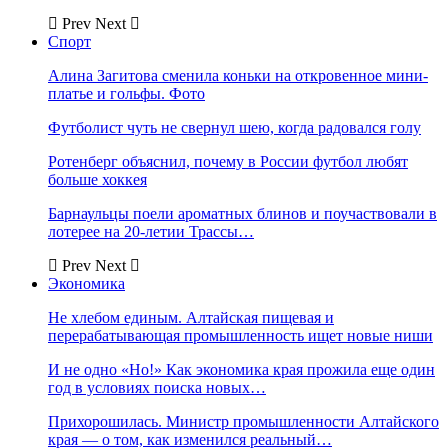
Prev
Next
Спорт
Алина Загитова сменила коньки на откровенное мини-
платье и гольфы. Фото
Футболист чуть не свернул шею, когда радовался голу
Ротенберг объяснил, почему в России футбол любят
больше хоккея
Барнаульцы поели ароматных блинов и поучаствовали в
лотерее на 20-летии Трассы…
Prev
Next
Экономика
Не хлебом единым. Алтайская пищевая и
перерабатывающая промышленность ищет новые ниши
И не одно «Но!» Как экономика края прожила еще один
год в условиях поиска новых…
Прихорошилась. Министр промышленности Алтайского
края — о том, как изменился реальный…