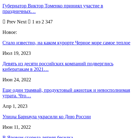
Губернатор Виктор Томенко приниял участие в
праздничных…
Prev
Next
1 из 2 347
Новое:
Стало известно, на каком курорте Черное море самое теплое
Июл 19, 2023
Девять из десяти российских компаний подверглись
кибератакам в 2021…
Июн 24, 2022
Еще один трамвай, продуктовый ажиотаж и невосполнимая
утрата. Что…
Апр 1, 2023
Улицы Барнаула украсили ко Дню России
Июн 11, 2022
В Яровом сгорела летняя беседка