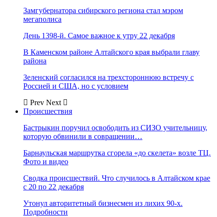
Замгубернатора сибирского региона стал мэром
мегаполиса
День 1398-й. Самое важное к утру 22 декабря
В Каменском районе Алтайского края выбрали главу
района
Зеленский согласился на трехстороннюю встречу с
Россией и США, но с условием
Prev
Next
Происшествия
Бастрыкин поручил освободить из СИЗО учительницу,
которую обвинили в совращении…
Барнаульская маршрутка сгорела «до скелета» возле ТЦ.
Фото и видео
Сводка происшествий. Что случилось в Алтайском крае
с 20 по 22 декабря
Утонул авторитетный бизнесмен из лихих 90-х.
Подробности