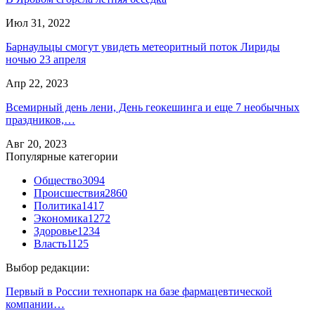
Июл 31, 2022
Барнаульцы смогут увидеть метеоритный поток Лириды
ночью 23 апреля
Апр 22, 2023
Всемирный день лени, День геокешинга и еще 7 необычных
праздников,…
Авг 20, 2023
Популярные категории
Общество
3094
Происшествия
2860
Политика
1417
Экономика
1272
Здоровье
1234
Власть
1125
Выбор редакции:
Первый в России технопарк на базе фармацевтической
компании…