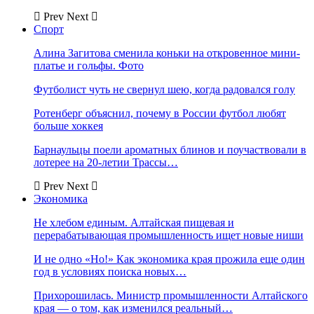
Prev
Next
Спорт
Алина Загитова сменила коньки на откровенное мини-
платье и гольфы. Фото
Футболист чуть не свернул шею, когда радовался голу
Ротенберг объяснил, почему в России футбол любят
больше хоккея
Барнаульцы поели ароматных блинов и поучаствовали в
лотерее на 20-летии Трассы…
Prev
Next
Экономика
Не хлебом единым. Алтайская пищевая и
перерабатывающая промышленность ищет новые ниши
И не одно «Но!» Как экономика края прожила еще один
год в условиях поиска новых…
Прихорошилась. Министр промышленности Алтайского
края — о том, как изменился реальный…