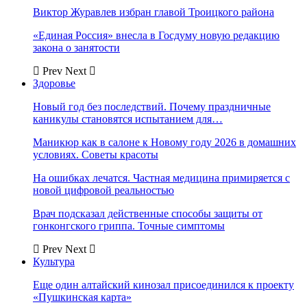
Виктор Журавлев избран главой Троицкого района
«Единая Россия» внесла в Госдуму новую редакцию
закона о занятости
Prev
Next
Здоровье
Новый год без последствий. Почему праздничные
каникулы становятся испытанием для…
Маникюр как в салоне к Новому году 2026 в домашних
условиях. Советы красоты
На ошибках лечатся. Частная медицина примиряется с
новой цифровой реальностью
Врач подсказал действенные способы защиты от
гонконгского гриппа. Точные симптомы
Prev
Next
Культура
Еще один алтайский кинозал присоединился к проекту
«Пушкинская карта»