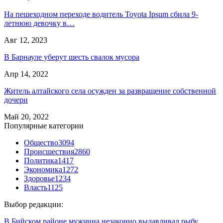
На пешеходном переходе водитель Toyota Ipsum сбила 9-
летнюю девочку в…
Авг 12, 2023
В Барнауле уберут шесть свалок мусора
Апр 14, 2022
Житель алтайского села осужден за развращение собственной
дочери
Май 20, 2022
Популярные категории
Общество
3094
Происшествия
2860
Политика
1417
Экономика
1272
Здоровье
1234
Власть
1125
Выбор редакции:
В Бийском районе мужчина незаконно вылавливал рыбу