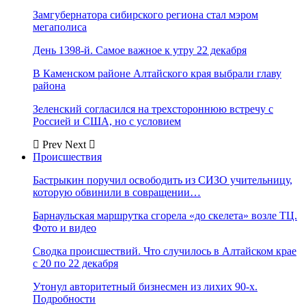
Замгубернатора сибирского региона стал мэром
мегаполиса
День 1398-й. Самое важное к утру 22 декабря
В Каменском районе Алтайского края выбрали главу
района
Зеленский согласился на трехстороннюю встречу с
Россией и США, но с условием
Prev
Next
Происшествия
Бастрыкин поручил освободить из СИЗО учительницу,
которую обвинили в совращении…
Барнаульская маршрутка сгорела «до скелета» возле ТЦ.
Фото и видео
Сводка происшествий. Что случилось в Алтайском крае
с 20 по 22 декабря
Утонул авторитетный бизнесмен из лихих 90-х.
Подробности