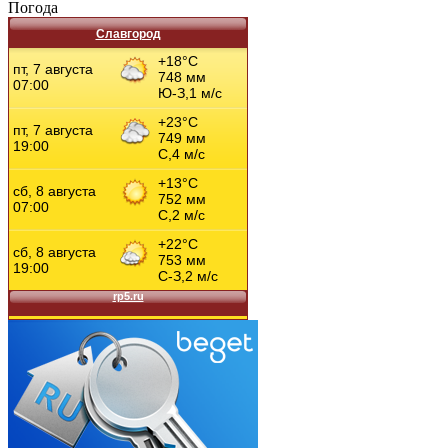
Погода
Славгород