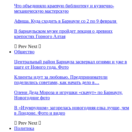
Что объединяло краевую библиотеку и кузнечно-
механическую мастерскую
Афиша. Куда сходить в Барнауле со 2 по 9 февраля
В барнаульском музее пройдет лекция о древних
крепостях Горного Алтая
Prev
Next
Общество
Центральный район Барнаула засверкал огнями и уже в
шаге от Нового года. Фото
Клиенты идут за любовью. Предприниматели
поделились советами, как начать дело в…
Олени Деда Мороза и игрушки «скачут» по Барнаулу.
Новогодние фото
В «Изумрудном» загорелась новогодняя елка лучше, чем
в Лондоне. Фото и видео
Prev
Next
Политика