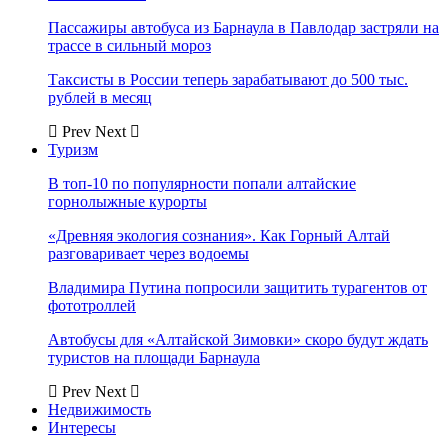
Пассажиры автобуса из Барнаула в Павлодар застряли на
трассе в сильный мороз
Таксисты в России теперь зарабатывают до 500 тыс.
рублей в месяц
Prev
Next
Туризм
В топ-10 по популярности попали алтайские
горнолыжные курорты
«Древняя экология сознания». Как Горный Алтай
разговаривает через водоемы
Владимира Путина попросили защитить турагентов от
фототроллей
Автобусы для «Алтайской Зимовки» скоро будут ждать
туристов на площади Барнаула
Prev
Next
Недвижимость
Интересы