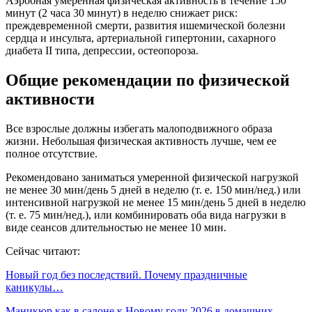
Аэробная умеренная физическая активность в течение 150
минут (2 часа 30 минут) в неделю снижает риск:
преждевременной смерти, развития ишемической болезни
сердца и инсульта, артериальной гипертонии, сахарного
диабета II типа, депрессии, остеопороза.
Общие рекомендации по физической
активности
Все взрослые должны избегать малоподвижного образа
жизни. Небольшая физическая активность лучше, чем ее
полное отсутствие.
Рекомендовано заниматься умеренной физической нагрузкой
не менее 30 мин/день 5 дней в неделю (т. е. 150 мин/нед.) или
интенсивной нагрузкой не менее 15 мин/день 5 дней в неделю
(т. е. 75 мин/нед.), или комбинировать оба вида нагрузки в
виде сеансов длительностью не менее 10 мин.
Сейчас читают:
Новый год без последствий. Почему праздничные
каникулы…
Маникюр как в салоне к Новому году 2026 в домашних