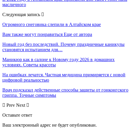
масличного
Следующая запись
Огромного снеговика слепили в Алтайском крае
Вам также могут понравиться
Еще от автора
Новый год без последствий. Почему праздничные каникулы
становятся испытанием для…
Маникюр как в салоне к Новому году 2026 в домашних
условиях. Советы красоты
На ошибках лечатся. Частная медицина примиряется с новой
цифровой реальностью
Врач подсказал действенные способы защиты от гонконгского
гриппа. Точные симптомы
Prev
Next
Оставьте ответ
Ваш электронный адрес не будет опубликован.