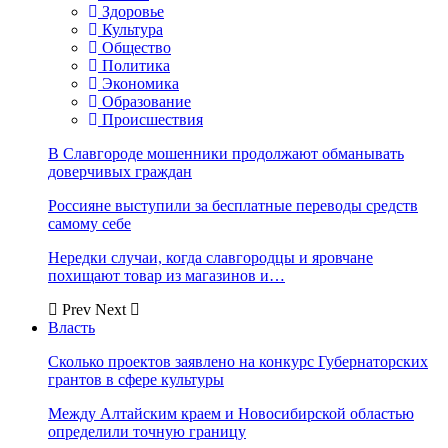
Здоровье
Культура
Общество
Политика
Экономика
Образование
Происшествия
В Славгороде мошенники продолжают обманывать
доверчивых граждан
Россияне выступили за бесплатные переводы средств
самому себе
Нередки случаи, когда славгородцы и яровчане
похищают товар из магазинов и…
Prev
Next
Власть
Сколько проектов заявлено на конкурс Губернаторских
грантов в сфере культуры
Между Алтайским краем и Новосибирской областью
определили точную границу