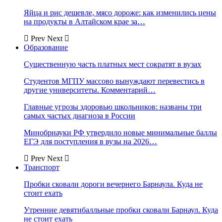
Яйца и рис дешевле, мясо дороже: как изменились цены
на продукты в Алтайском крае за…
Prev
Next
Образование
Существенную часть платных мест сократят в вузах
Студентов МГПУ массово вынуждают перевестись в
другие университеты. Комментарий…
Главные угрозы здоровью школьников: названы три
самых частых диагноза в России
Минобрнауки РФ утвердило новые минимальные баллы
ЕГЭ для поступления в вузы на 2026…
Prev
Next
Транспорт
Пробки сковали дороги вечернего Барнаула. Куда не
стоит ехать
Утренние девятибалльные пробки сковали Барнаул. Куда
не стоит ехать