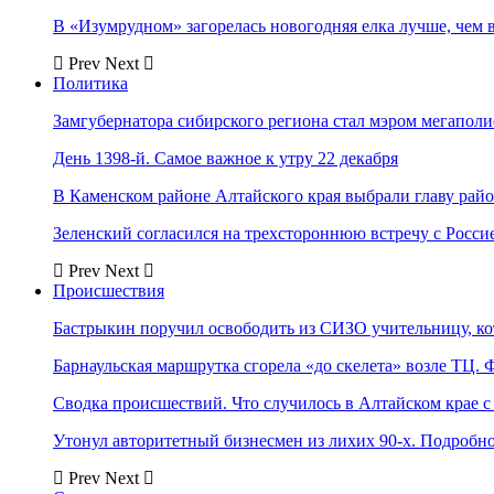
В «Изумрудном» загорелась новогодняя елка лучше, чем 
Prev
Next
Политика
Замгубернатора сибирского региона стал мэром мегаполи
День 1398-й. Самое важное к утру 22 декабря
В Каменском районе Алтайского края выбрали главу рай
Зеленский согласился на трехстороннюю встречу с Росси
Prev
Next
Происшествия
Бастрыкин поручил освободить из СИЗО учительницу, 
Барнаульская маршрутка сгорела «до скелета» возле ТЦ. 
Сводка происшествий. Что случилось в Алтайском крае с 
Утонул авторитетный бизнесмен из лихих 90-х. Подробн
Prev
Next