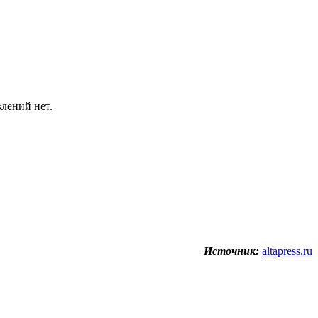
лений нет.
Источник:
altapress.ru