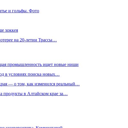
атье и гольфы. Фото
ше хоккея
лотерее на 20-летии Трассы…
ющая промышленность ищет новые ниши
год в условиях поиска новых…
рая — о том, как изменился реальный…
на продукты в Алтайском крае за…
гие университеты. Комментарий…