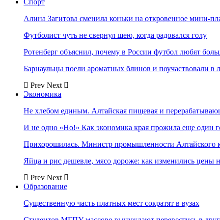
Спорт
Алина Загитова сменила коньки на откровенное мини-пл
Футболист чуть не свернул шею, когда радовался голу
Ротенберг объяснил, почему в России футбол любят боль
Барнаульцы поели ароматных блинов и поучаствовали в 
Prev
Next
Экономика
Не хлебом единым. Алтайская пищевая и перерабатыва
И не одно «Но!» Как экономика края прожила еще один 
Прихорошилась. Министр промышленности Алтайского к
Яйца и рис дешевле, мясо дороже: как изменились цены 
Prev
Next
Образование
Существенную часть платных мест сократят в вузах
Студентов МГПУ массово вынуждают перевестись в дру