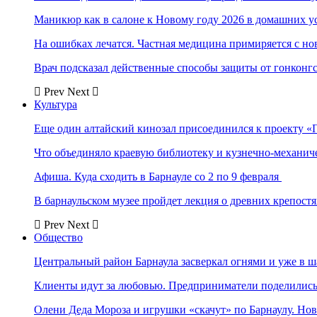
Маникюр как в салоне к Новому году 2026 в домашних у
На ошибках лечатся. Частная медицина примиряется с н
Врач подсказал действенные способы защиты от гонконг
Prev
Next
Культура
Еще один алтайский кинозал присоединился к проекту «
Что объединяло краевую библиотеку и кузнечно-механи
Афиша. Куда сходить в Барнауле со 2 по 9 февраля
В барнаульском музее пройдет лекция о древних крепост
Prev
Next
Общество
Центральный район Барнаула засверкал огнями и уже в ш
Клиенты идут за любовью. Предприниматели поделились 
Олени Деда Мороза и игрушки «скачут» по Барнаулу. Но