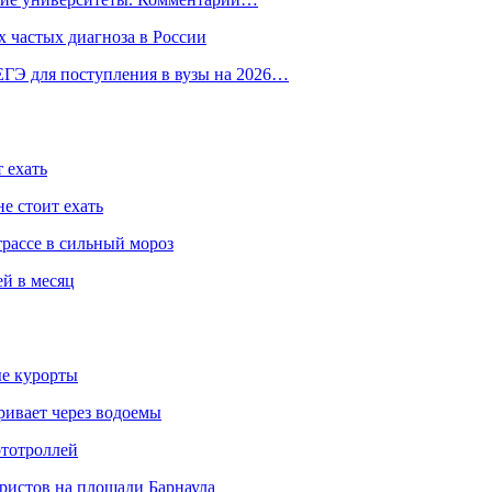
 частых диагноза в России
ГЭ для поступления в вузы на 2026…
 ехать
е стоит ехать
трассе в сильный мороз
ей в месяц
ые курорты
ривает через водоемы
ототроллей
ристов на площади Барнаула