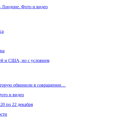
в Лондоне. Фото и видео
са
она
ей и США, но с условием
которую обвинили в совращении…
Фото и видео
20 по 22 декабря
ости