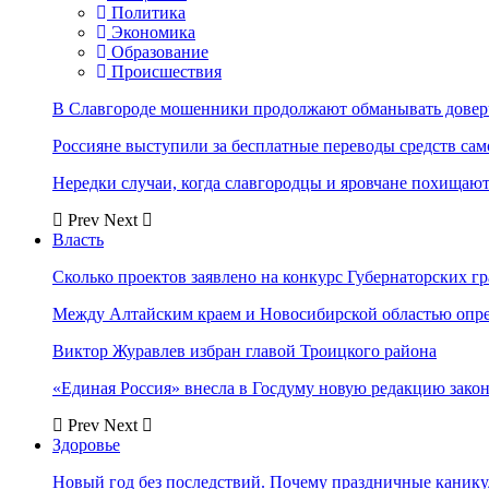
Политика
Экономика
Образование
Происшествия
В Славгороде мошенники продолжают обманывать довер
Россияне выступили за бесплатные переводы средств сам
Нередки случаи, когда славгородцы и яровчане похищают
Prev
Next
Власть
Сколько проектов заявлено на конкурс Губернаторских гр
Между Алтайским краем и Новосибирской областью опр
Виктор Журавлев избран главой Троицкого района
«Единая Россия» внесла в Госдуму новую редакцию закон
Prev
Next
Здоровье
Новый год без последствий. Почему праздничные каник