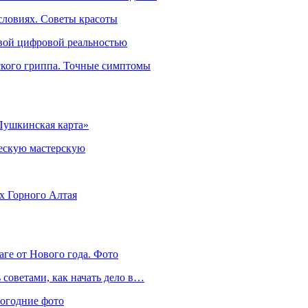
словиях. Советы красоты
овой цифровой реальностью
ского гриппа. Точные симптомы
Пушкинская карта»
ческую мастерскую
ях Горного Алтая
аге от Нового года. Фото
советами, как начать дело в…
вогодние фото