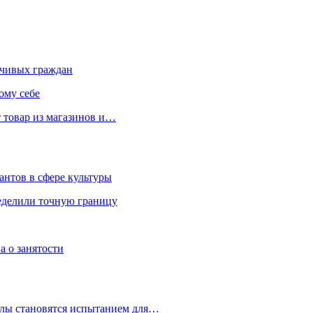
чивых граждан
ому себе
 товар из магазинов и…
антов в сфере культуры
еделили точную границу
а о занятости
улы становятся испытанием для…