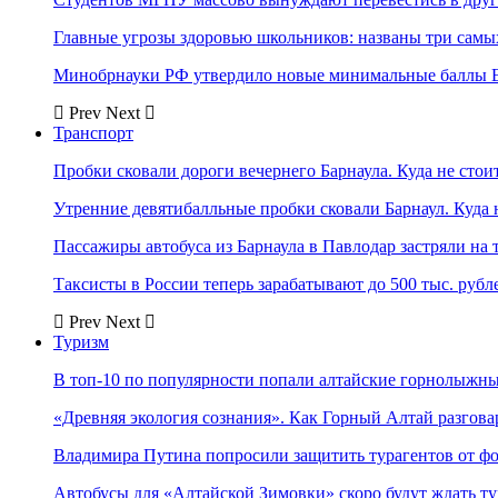
Главные угрозы здоровью школьников: названы три самых
Минобрнауки РФ утвердило новые минимальные баллы Е
Prev
Next
Транспорт
Пробки сковали дороги вечернего Барнаула. Куда не стоит
Утренние девятибалльные пробки сковали Барнаул. Куда н
Пассажиры автобуса из Барнаула в Павлодар застряли на 
Таксисты в России теперь зарабатывают до 500 тыс. рубл
Prev
Next
Туризм
В топ-10 по популярности попали алтайские горнолыжн
«Древняя экология сознания». Как Горный Алтай разгова
Владимира Путина попросили защитить турагентов от ф
Автобусы для «Алтайской Зимовки» скоро будут ждать ту