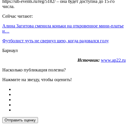
https://sib-events.ru/reg/5182/ – она будет доступна до 15-го
числа.
Сейчас читают:
Алина Загитова сменила коньки на откровенное мини-платье
и…
Футболист чуть не свернул шею, когда радовался голу
Барнаул
Источник:
www.ap22.ru
Насколько публикация полезна?
Нажмите на звезду, чтобы оценить!
Отправить оценку