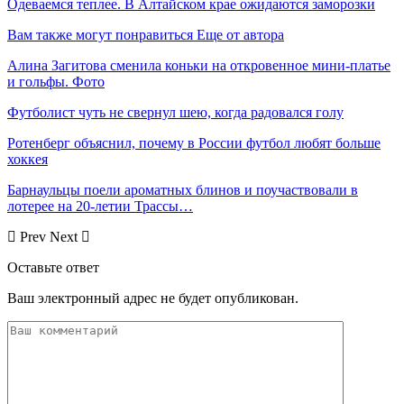
Одеваемся теплее. В Алтайском крае ожидаются заморозки
Вам также могут понравиться
Еще от автора
Алина Загитова сменила коньки на откровенное мини-платье
и гольфы. Фото
Футболист чуть не свернул шею, когда радовался голу
Ротенберг объяснил, почему в России футбол любят больше
хоккея
Барнаульцы поели ароматных блинов и поучаствовали в
лотерее на 20-летии Трассы…
Prev
Next
Оставьте ответ
Ваш электронный адрес не будет опубликован.