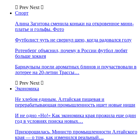
Prev
Next
Спорт
Алина Загитова сменила коньки на откровенное мини-
платье и гольфы. Фото
Футболист чуть не свернул шею, когда радовался голу
Ротенберг объяснил, почему в России футбол любят
больше хоккея
Барнаульцы поели ароматных блинов и поучаствовали в
лотерее на 20-летии Трассы…
Prev
Next
Экономика
Не хлебом единым. Алтайская пищевая и
перерабатывающая промышленность ищет новые ниши
И не одно «Но!» Как экономика края прожила еще один
год в условиях поиска новых…
Прихорошилась. Министр промышленности Алтайского
края — о том, как изменился реальный…