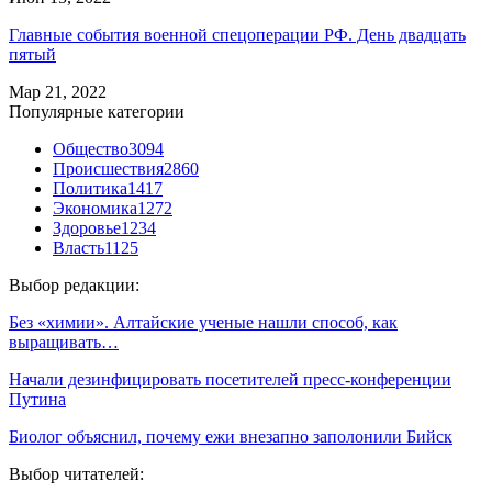
Главные события военной спецоперации РФ. День двадцать
пятый
Мар 21, 2022
Популярные категории
Общество
3094
Происшествия
2860
Политика
1417
Экономика
1272
Здоровье
1234
Власть
1125
Выбор редакции:
Без «химии». Алтайские ученые нашли способ, как
выращивать…
Начали дезинфицировать посетителей пресс-конференции
Путина
Биолог объяснил, почему ежи внезапно заполонили Бийск
Выбор читателей: