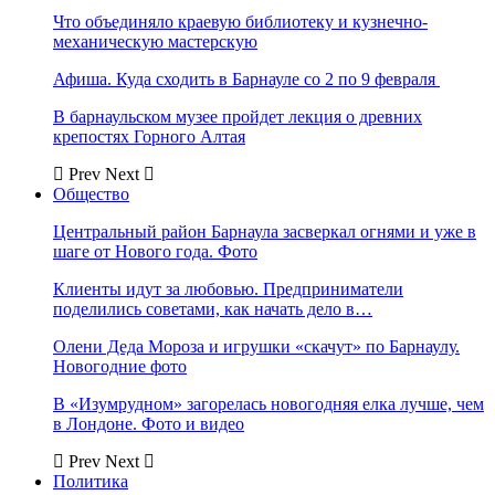
Что объединяло краевую библиотеку и кузнечно-
механическую мастерскую
Афиша. Куда сходить в Барнауле со 2 по 9 февраля
В барнаульском музее пройдет лекция о древних
крепостях Горного Алтая
Prev
Next
Общество
Центральный район Барнаула засверкал огнями и уже в
шаге от Нового года. Фото
Клиенты идут за любовью. Предприниматели
поделились советами, как начать дело в…
Олени Деда Мороза и игрушки «скачут» по Барнаулу.
Новогодние фото
В «Изумрудном» загорелась новогодняя елка лучше, чем
в Лондоне. Фото и видео
Prev
Next
Политика