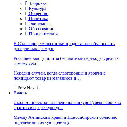
Здоровье
Культура
Общество
Политика
Экономика
Образование
Происшествия
В Славгороде мошенники продолжают обманывать
доверчивых граждан
Россияне выступили за бесплатные переводы средств
самому себе
Нередки случаи, когда славгородцы и яровчане
похищают товар из магазинов и…
Prev
Next
Власть
Сколько проектов заявлено на конкурс Губернаторских
грантов в сфере культуры
Между Алтайским краем и Новосибирской областью
определили точную границу