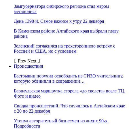
Замгубернатора сибирского региона стал мэром
мегаполиса
День 1398-й. Самое важное к утру 22 декабря
В Каменском районе Алтайского края выбрали главу
района
Зеленский согласился на трехстороннюю встречу с
Россией и США, но с условием
Prev
Next
Происшествия
Бастрыкин поручил освободить из СИЗО учительницу,
которую обвинили в совращении…
Барнаульская маршрутка сгорела «до скелета» возле ТЦ.
Фото и видео
Сводка происшествий. Что случилось в Алтайском крае
с 20 по 22 декабря
Утонул авторитетный бизнесмен из лихих 90-х.
Подробности