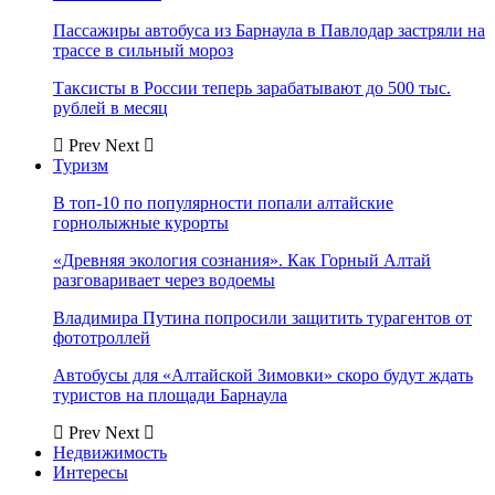
Пассажиры автобуса из Барнаула в Павлодар застряли на
трассе в сильный мороз
Таксисты в России теперь зарабатывают до 500 тыс.
рублей в месяц
Prev
Next
Туризм
В топ-10 по популярности попали алтайские
горнолыжные курорты
«Древняя экология сознания». Как Горный Алтай
разговаривает через водоемы
Владимира Путина попросили защитить турагентов от
фототроллей
Автобусы для «Алтайской Зимовки» скоро будут ждать
туристов на площади Барнаула
Prev
Next
Недвижимость
Интересы