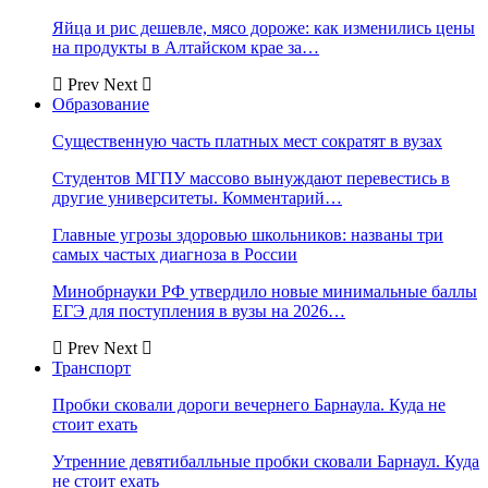
Яйца и рис дешевле, мясо дороже: как изменились цены
на продукты в Алтайском крае за…
Prev
Next
Образование
Существенную часть платных мест сократят в вузах
Студентов МГПУ массово вынуждают перевестись в
другие университеты. Комментарий…
Главные угрозы здоровью школьников: названы три
самых частых диагноза в России
Минобрнауки РФ утвердило новые минимальные баллы
ЕГЭ для поступления в вузы на 2026…
Prev
Next
Транспорт
Пробки сковали дороги вечернего Барнаула. Куда не
стоит ехать
Утренние девятибалльные пробки сковали Барнаул. Куда
не стоит ехать