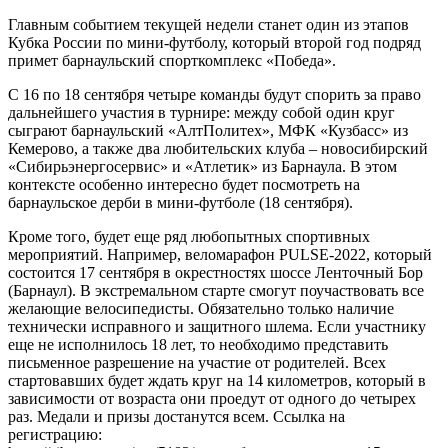
Главным событием текущей недели станет один из этапов
Кубка России по мини-футболу, который второй год подряд
примет барнаульский спорткомплекс «Победа».
С 16 по 18 сентября четыре команды будут спорить за право
дальнейшего участия в турнире: между собой один круг
сыграют барнаульский «АлтПолитех», МФК «Кузбасс» из
Кемерово, а также два любительских клуба – новосибирский
«Сибирьэнергосервис» и «Атлетик» из Барнаула. В этом
контексте особенно интересно будет посмотреть на
барнаульское дерби в мини-футболе (18 сентября).
Кроме того, будет еще ряд любопытных спортивных
мероприятий. Например, веломарафон PULSE-2022, который
состоится 17 сентября в окрестностях шоссе Ленточный Бор
(Барнаул). В экстремальном старте смогут поучаствовать все
желающие велосипедисты. Обязательно только наличие
технически исправного и защитного шлема. Если участнику
еще не исполнилось 18 лет, то необходимо представить
письменное разрешение на участие от родителей. Всех
стартовавших будет ждать круг на 14 километров, который в
зависимости от возраста они проедут от одного до четырех
раз. Медали и призы достанутся всем. Ссылка на
регистрацию: