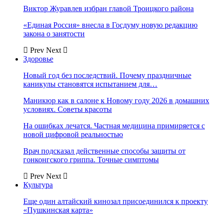
Виктор Журавлев избран главой Троицкого района
«Единая Россия» внесла в Госдуму новую редакцию
закона о занятости
Prev
Next
Здоровье
Новый год без последствий. Почему праздничные
каникулы становятся испытанием для…
Маникюр как в салоне к Новому году 2026 в домашних
условиях. Советы красоты
На ошибках лечатся. Частная медицина примиряется с
новой цифровой реальностью
Врач подсказал действенные способы защиты от
гонконгского гриппа. Точные симптомы
Prev
Next
Культура
Еще один алтайский кинозал присоединился к проекту
«Пушкинская карта»