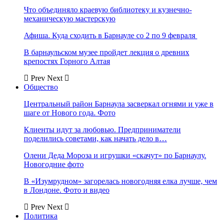
Что объединяло краевую библиотеку и кузнечно-
механическую мастерскую
Афиша. Куда сходить в Барнауле со 2 по 9 февраля
В барнаульском музее пройдет лекция о древних
крепостях Горного Алтая
Prev
Next
Общество
Центральный район Барнаула засверкал огнями и уже в
шаге от Нового года. Фото
Клиенты идут за любовью. Предприниматели
поделились советами, как начать дело в…
Олени Деда Мороза и игрушки «скачут» по Барнаулу.
Новогодние фото
В «Изумрудном» загорелась новогодняя елка лучше, чем
в Лондоне. Фото и видео
Prev
Next
Политика