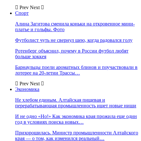
Prev
Next
Спорт
Алина Загитова сменила коньки на откровенное мини-
платье и гольфы. Фото
Футболист чуть не свернул шею, когда радовался голу
Ротенберг объяснил, почему в России футбол любят
больше хоккея
Барнаульцы поели ароматных блинов и поучаствовали в
лотерее на 20-летии Трассы…
Prev
Next
Экономика
Не хлебом единым. Алтайская пищевая и
перерабатывающая промышленность ищет новые ниши
И не одно «Но!» Как экономика края прожила еще один
год в условиях поиска новых…
Прихорошилась. Министр промышленности Алтайского
края — о том, как изменился реальный…