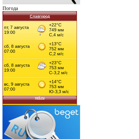
Погода
Славгород