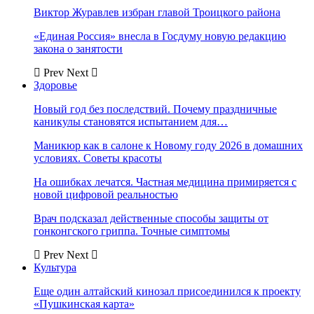
Виктор Журавлев избран главой Троицкого района
«Единая Россия» внесла в Госдуму новую редакцию
закона о занятости
Prev
Next
Здоровье
Новый год без последствий. Почему праздничные
каникулы становятся испытанием для…
Маникюр как в салоне к Новому году 2026 в домашних
условиях. Советы красоты
На ошибках лечатся. Частная медицина примиряется с
новой цифровой реальностью
Врач подсказал действенные способы защиты от
гонконгского гриппа. Точные симптомы
Prev
Next
Культура
Еще один алтайский кинозал присоединился к проекту
«Пушкинская карта»