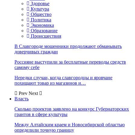
Здоровье
Культура
Общество
Политика
Экономика
Образование
Происшествия
В Славгороде мошенники продолжают обманывать
доверчивых граждан
Россияне выступили за бесплатные переводы средств
самому себе
Нередки случаи, когда славгородцы и яровчане
похищают товар из магазинов и…
Prev
Next
Власть
Сколько проектов заявлено на конкурс Губернаторских
грантов в сфере культуры
Между Алтайским краем и Новосибирской областью
определили точную границу