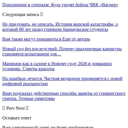
Пополнение в спецназе. Куда уходят бойцы ЧВК «Вагнер»
Следующая запись
Не придумать, не описать. История морской катастрофы, о
которой 80 лет назад горевали барнаульские студенты
Вам также могут понравиться
Еще от автора
Новый год без последствий. Почему праздничные каникулы
становятся испытанием для…
Маникюр как в салоне к Новому году 2026 в домашних
условиях. Советы красоты
На ошибках лечатся. Частная медицина примиряется с новой
цифровой реальностью
Врач подсказал действенные способы защиты от гонконгского
гриппа. Точные симптомы
Prev
Next
Оставьте ответ
Ваш электронный адрес не будет опубликован.