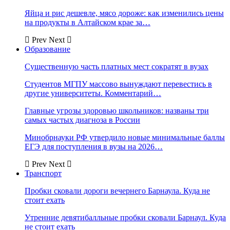
Яйца и рис дешевле, мясо дороже: как изменились цены
на продукты в Алтайском крае за…
Prev
Next
Образование
Существенную часть платных мест сократят в вузах
Студентов МГПУ массово вынуждают перевестись в
другие университеты. Комментарий…
Главные угрозы здоровью школьников: названы три
самых частых диагноза в России
Минобрнауки РФ утвердило новые минимальные баллы
ЕГЭ для поступления в вузы на 2026…
Prev
Next
Транспорт
Пробки сковали дороги вечернего Барнаула. Куда не
стоит ехать
Утренние девятибалльные пробки сковали Барнаул. Куда
не стоит ехать