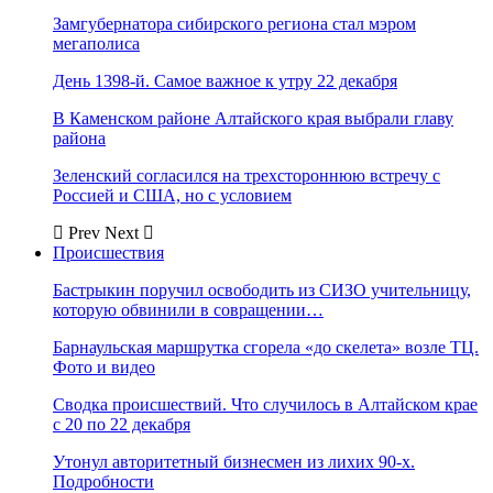
Замгубернатора сибирского региона стал мэром
мегаполиса
День 1398-й. Самое важное к утру 22 декабря
В Каменском районе Алтайского края выбрали главу
района
Зеленский согласился на трехстороннюю встречу с
Россией и США, но с условием
Prev
Next
Происшествия
Бастрыкин поручил освободить из СИЗО учительницу,
которую обвинили в совращении…
Барнаульская маршрутка сгорела «до скелета» возле ТЦ.
Фото и видео
Сводка происшествий. Что случилось в Алтайском крае
с 20 по 22 декабря
Утонул авторитетный бизнесмен из лихих 90-х.
Подробности