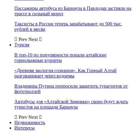
Пассажиры автобуса из Барнаула в Павлодар застряли на
трассе в сильный мороз
Таксисты в России теперь зарабатывают до 500 тыс.
рублей в месяц
Prev
Next
Туризм
В топ-10 по популярности попали алтайские
горнолыжные курорты
«Древняя экология сознания». Как Горный Алтай
разговаривает через водоемы
Владимира Путина попросили защитить турагентов от
фототроллей
Автобусы для «Алтайской Зимовки» скоро будут ждать
туристов на площади Барнаула
Prev
Next
Недвижимость
Интересы