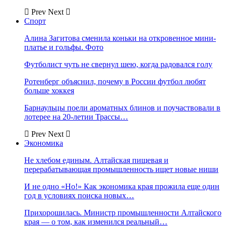
Prev
Next
Спорт
Алина Загитова сменила коньки на откровенное мини-
платье и гольфы. Фото
Футболист чуть не свернул шею, когда радовался голу
Ротенберг объяснил, почему в России футбол любят
больше хоккея
Барнаульцы поели ароматных блинов и поучаствовали в
лотерее на 20-летии Трассы…
Prev
Next
Экономика
Не хлебом единым. Алтайская пищевая и
перерабатывающая промышленность ищет новые ниши
И не одно «Но!» Как экономика края прожила еще один
год в условиях поиска новых…
Прихорошилась. Министр промышленности Алтайского
края — о том, как изменился реальный…