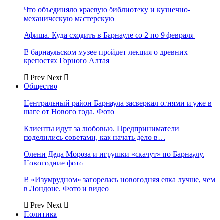
Что объединяло краевую библиотеку и кузнечно-
механическую мастерскую
Афиша. Куда сходить в Барнауле со 2 по 9 февраля
В барнаульском музее пройдет лекция о древних
крепостях Горного Алтая
Prev
Next
Общество
Центральный район Барнаула засверкал огнями и уже в
шаге от Нового года. Фото
Клиенты идут за любовью. Предприниматели
поделились советами, как начать дело в…
Олени Деда Мороза и игрушки «скачут» по Барнаулу.
Новогодние фото
В «Изумрудном» загорелась новогодняя елка лучше, чем
в Лондоне. Фото и видео
Prev
Next
Политика