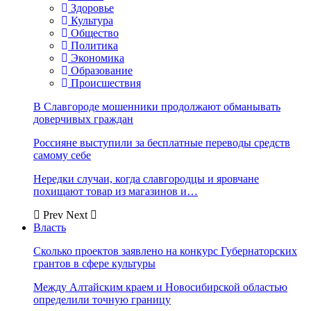
Здоровье
Культура
Общество
Политика
Экономика
Образование
Происшествия
В Славгороде мошенники продолжают обманывать
доверчивых граждан
Россияне выступили за бесплатные переводы средств
самому себе
Нередки случаи, когда славгородцы и яровчане
похищают товар из магазинов и…
Prev
Next
Власть
Сколько проектов заявлено на конкурс Губернаторских
грантов в сфере культуры
Между Алтайским краем и Новосибирской областью
определили точную границу