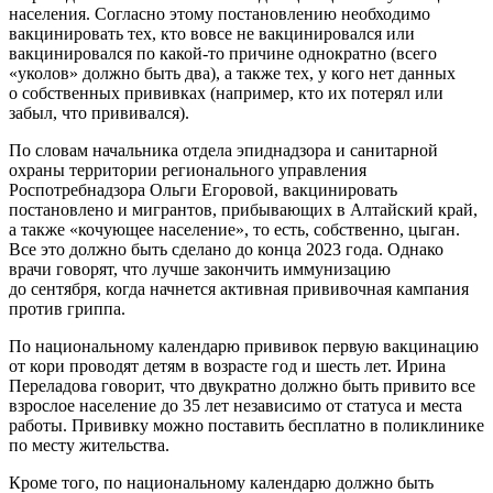
населения. Согласно этому постановлению необходимо
вакцинировать тех, кто вовсе не вакцинировался или
вакцинировался по какой-то причине однократно (всего
«уколов» должно быть два), а также тех, у кого нет данных
о собственных прививках (например, кто их потерял или
забыл, что прививался).
По словам начальника отдела эпиднадзора и санитарной
охраны территории регионального управления
Роспотребнадзора Ольги Егоровой, вакцинировать
постановлено и мигрантов, прибывающих в Алтайский край,
а также «кочующее население», то есть, собственно, цыган.
Все это должно быть сделано до конца 2023 года. Однако
врачи говорят, что лучше закончить иммунизацию
до сентября, когда начнется активная прививочная кампания
против гриппа.
По национальному календарю прививок первую вакцинацию
от кори проводят детям в возрасте год и шесть лет. Ирина
Переладова говорит, что двукратно должно быть привито все
взрослое население до 35 лет независимо от статуса и места
работы. Прививку можно поставить бесплатно в поликлинике
по месту жительства.
Кроме того, по национальному календарю должно быть