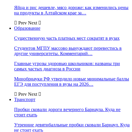
Яйца и рис дешевле, мясо дороже: как изменились цены
на продукты в Алтайском крае за…
Prev
Next
Образование
Существенную часть платных мест сократят в вузах
Студентов МГПУ массово вынуждают перевестись в
другие университеты. Комментарий…
Главные угрозы здоровью школьников: названы три
самых частых диагноза в России
Минобрнауки РФ утвердило новые минимальные баллы
ЕГЭ для поступления в вузы на 2026…
Prev
Next
Транспорт
Пробки сковали дороги вечернего Барнаула. Куда не
стоит ехать
Утренние девятибалльные пробки сковали Барнаул. Куда
не стоит ехать