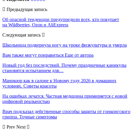
Предыдущая запись
Об опасной тенденции предупредили всех, кто покупает
на Wildberries, Ozon и AliExpress
Следующая запись
Школьница подвернула ногу на уроке физкультуры и умерла
Вам также могут понравиться
Еще от автора
Новый год без последствий. Почему праздничные каникулы
становятся испытанием для…
Маникюр как в салоне к Новому году 2026 в домашних
условиях. Советы красоты
На ошибках лечатся. Частная медицина примиряется с новой
цифровой реальностью
Врач подсказал действенные способы защиты от гонконгского
гриппа. Точные симптомы
Prev
Next