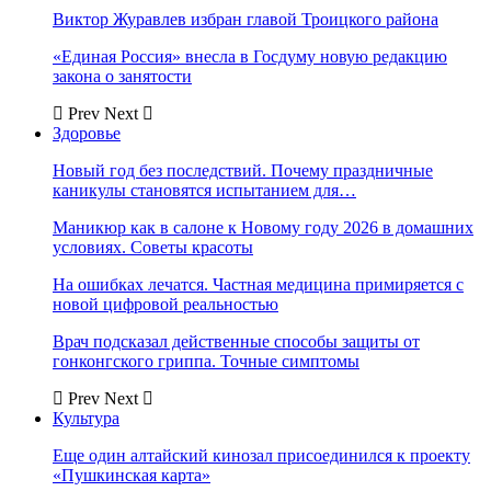
Виктор Журавлев избран главой Троицкого района
«Единая Россия» внесла в Госдуму новую редакцию
закона о занятости
Prev
Next
Здоровье
Новый год без последствий. Почему праздничные
каникулы становятся испытанием для…
Маникюр как в салоне к Новому году 2026 в домашних
условиях. Советы красоты
На ошибках лечатся. Частная медицина примиряется с
новой цифровой реальностью
Врач подсказал действенные способы защиты от
гонконгского гриппа. Точные симптомы
Prev
Next
Культура
Еще один алтайский кинозал присоединился к проекту
«Пушкинская карта»