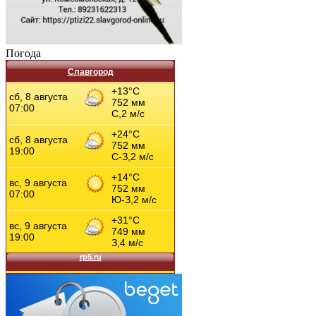
Погода
Славгород