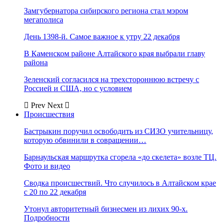
Замгубернатора сибирского региона стал мэром
мегаполиса
День 1398-й. Самое важное к утру 22 декабря
В Каменском районе Алтайского края выбрали главу
района
Зеленский согласился на трехстороннюю встречу с
Россией и США, но с условием
Prev
Next
Происшествия
Бастрыкин поручил освободить из СИЗО учительницу,
которую обвинили в совращении…
Барнаульская маршрутка сгорела «до скелета» возле ТЦ.
Фото и видео
Сводка происшествий. Что случилось в Алтайском крае
с 20 по 22 декабря
Утонул авторитетный бизнесмен из лихих 90-х.
Подробности