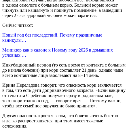
в одном самолете с больным корью. Больной корью может
чихнуть или кашлянуть и покинуть помещение, а зашедший
через 2 часа здоровый человек может заразится.
Сейчас читают:
Новый год без последствий. Почему праздничные
каникулы…
Маникюр как в салоне к Новому году 2026 в домашних
условиях.…
Инкубационный период (то есть время от контакта с больным
до начала болезни) при кори составляет 21 день, однако чаще
всего контактные лица заболевают на 8−14 день.
Ирина Переладова говорит, что опасность кори заключается
в том, что есть дети допрививочного возраста. «Если вакцину
от гепатита С ребенок получает сразу в родильном зале,
то от кори только в год, — говорит врач. — Поэтому важно,
чтобы все семейное окружение было привито».
Другая опасность кроется в том, что болезнь очень быстро
и легко распространяется, при этом имеет тяжелые
осложнения.