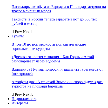
Пассажиры автобуса из Барнаула в Павлодар застряли на
трассе в сильный мороз
Таксисты в России теперь зарабатывают до 500 тыс.
рублей в месяц
Prev
Next
Туризм
В топ-10 по популярности попали алтайские
горнолыжные курорты
«Древняя экология сознания». Как Горный Алтай
разговаривает через водоемы
Владимира Путина попросили защитить турагентов от
фототроллей
Автобусы для «Алтайской Зимовки» скоро будут ждать
туристов на площади Барнаула
Prev
Next
Недвижимость
Интересы