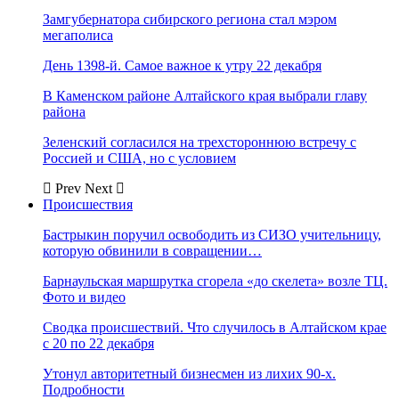
Замгубернатора сибирского региона стал мэром
мегаполиса
День 1398-й. Самое важное к утру 22 декабря
В Каменском районе Алтайского края выбрали главу
района
Зеленский согласился на трехстороннюю встречу с
Россией и США, но с условием
Prev
Next
Происшествия
Бастрыкин поручил освободить из СИЗО учительницу,
которую обвинили в совращении…
Барнаульская маршрутка сгорела «до скелета» возле ТЦ.
Фото и видео
Сводка происшествий. Что случилось в Алтайском крае
с 20 по 22 декабря
Утонул авторитетный бизнесмен из лихих 90-х.
Подробности