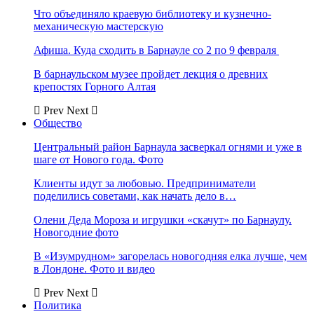
Что объединяло краевую библиотеку и кузнечно-
механическую мастерскую
Афиша. Куда сходить в Барнауле со 2 по 9 февраля
В барнаульском музее пройдет лекция о древних
крепостях Горного Алтая
Prev
Next
Общество
Центральный район Барнаула засверкал огнями и уже в
шаге от Нового года. Фото
Клиенты идут за любовью. Предприниматели
поделились советами, как начать дело в…
Олени Деда Мороза и игрушки «скачут» по Барнаулу.
Новогодние фото
В «Изумрудном» загорелась новогодняя елка лучше, чем
в Лондоне. Фото и видео
Prev
Next
Политика