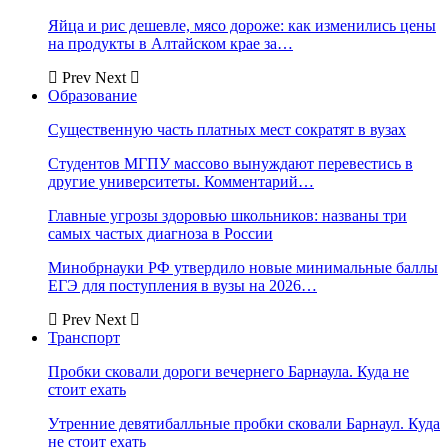
Яйца и рис дешевле, мясо дороже: как изменились цены
на продукты в Алтайском крае за…
Prev
Next
Образование
Существенную часть платных мест сократят в вузах
Студентов МГПУ массово вынуждают перевестись в
другие университеты. Комментарий…
Главные угрозы здоровью школьников: названы три
самых частых диагноза в России
Минобрнауки РФ утвердило новые минимальные баллы
ЕГЭ для поступления в вузы на 2026…
Prev
Next
Транспорт
Пробки сковали дороги вечернего Барнаула. Куда не
стоит ехать
Утренние девятибалльные пробки сковали Барнаул. Куда
не стоит ехать