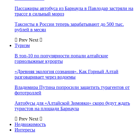
Пассажиры автобуса из Барнаула в Павлодар застряли на
трассе в сильный мороз
Таксисты в России теперь зарабатывают до 500 тыс.
рублей в месяц
Prev
Next
Туризм
В топ-10 по популярности попали алтайские
горнолыжные курорты
«Древняя экология сознания». Как Горный Алтай
разговаривает через водоемы
Владимира Путина попросили защитить турагентов от
фототроллей
Автобусы для «Алтайской Зимовки» скоро будут ждать
туристов на площади Барнаула
Prev
Next
Недвижимость
Интересы