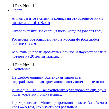
Prev
Next
Спорт
Алина Загитова сменила коньки на откровенное мини-
платье и гольфы. Фото
Футболист чуть не свернул шею, когда радовался голу
Ротенберг объяснил, почему в России футбол любят
больше хоккея
Барнаульцы поели ароматных блинов и поучаствовали в
лотерее на 20-летии Трассы…
Prev
Next
Экономика
Не хлебом единым. Алтайская пищевая и
перерабатывающая промышленность ищет новые ниши
И не одно «Но!» Как экономика края прожила еще один
год в условиях поиска новых…
Прихорошилась. Министр промышленности Алтайского
края — о том, как изменился реальный…