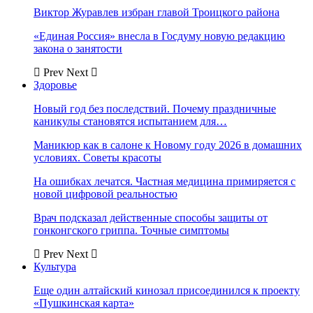
Виктор Журавлев избран главой Троицкого района
«Единая Россия» внесла в Госдуму новую редакцию
закона о занятости
Prev
Next
Здоровье
Новый год без последствий. Почему праздничные
каникулы становятся испытанием для…
Маникюр как в салоне к Новому году 2026 в домашних
условиях. Советы красоты
На ошибках лечатся. Частная медицина примиряется с
новой цифровой реальностью
Врач подсказал действенные способы защиты от
гонконгского гриппа. Точные симптомы
Prev
Next
Культура
Еще один алтайский кинозал присоединился к проекту
«Пушкинская карта»