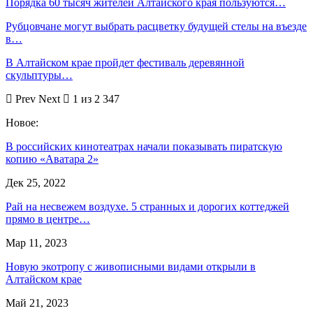
Порядка 60 тысяч жителей Алтайского края пользуются…
Рубцовчане могут выбрать расцветку будущей стелы на въезде
в…
В Алтайском крае пройдет фестиваль деревянной
скульптуры…
Prev
Next
1 из 2 347
Новое:
В российских кинотеатрах начали показывать пиратскую
копию «Аватара 2»
Дек 25, 2022
Рай на несвежем воздухе. 5 странных и дорогих коттеджей
прямо в центре…
Мар 11, 2023
Новую экотропу с живописными видами открыли в
Алтайском крае
Май 21, 2023