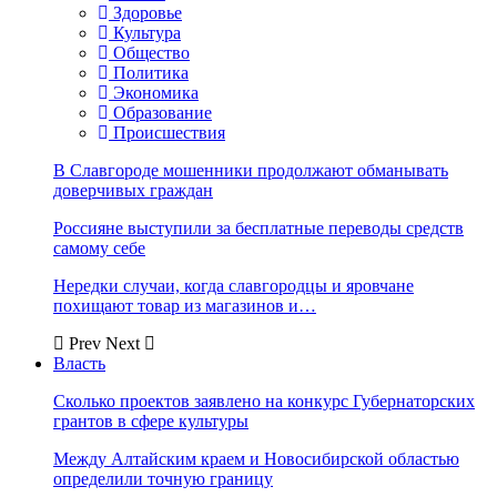
Здоровье
Культура
Общество
Политика
Экономика
Образование
Происшествия
В Славгороде мошенники продолжают обманывать
доверчивых граждан
Россияне выступили за бесплатные переводы средств
самому себе
Нередки случаи, когда славгородцы и яровчане
похищают товар из магазинов и…
Prev
Next
Власть
Сколько проектов заявлено на конкурс Губернаторских
грантов в сфере культуры
Между Алтайским краем и Новосибирской областью
определили точную границу