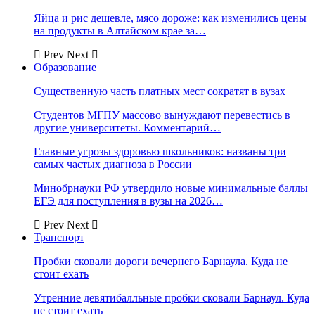
Яйца и рис дешевле, мясо дороже: как изменились цены
на продукты в Алтайском крае за…
Prev
Next
Образование
Существенную часть платных мест сократят в вузах
Студентов МГПУ массово вынуждают перевестись в
другие университеты. Комментарий…
Главные угрозы здоровью школьников: названы три
самых частых диагноза в России
Минобрнауки РФ утвердило новые минимальные баллы
ЕГЭ для поступления в вузы на 2026…
Prev
Next
Транспорт
Пробки сковали дороги вечернего Барнаула. Куда не
стоит ехать
Утренние девятибалльные пробки сковали Барнаул. Куда
не стоит ехать