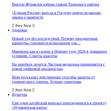
Виктор Журавлев избран главой Троицкого района
«Единая Россия» внесла в Госдуму новую редакцию
закона о занятости
Prev
Next
Здоровье
Новый год без последствий. Почему праздничные
каникулы становятся испытанием для…
Маникюр как в салоне к Новому году 2026 в домашних
условиях. Советы красоты
На ошибках лечатся. Частная медицина примиряется с
новой цифровой реальностью
Врач подсказал действенные способы защиты от
гонконгского гриппа. Точные симптомы
Prev
Next
Культура
Еще один алтайский кинозал присоединился к проекту
«Пушкинская карта»