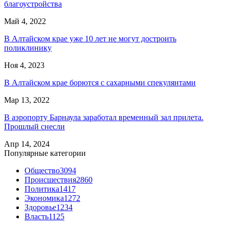
благоустройства
Май 4, 2022
В Алтайском крае уже 10 лет не могут достроить
поликлинику
Ноя 4, 2023
В Алтайском крае борются с сахарными спекулянтами
Мар 13, 2022
В аэропорту Барнаула заработал временный зал прилета.
Прошлый снесли
Апр 14, 2024
Популярные категории
Общество
3094
Происшествия
2860
Политика
1417
Экономика
1272
Здоровье
1234
Власть
1125