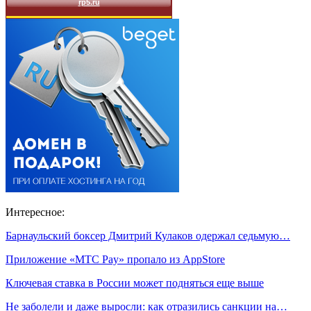
Интересное:
Барнаульский боксер Дмитрий Кулаков одержал седьмую…
Приложение «МТС Pay» пропало из AppStore
Ключевая ставка в России может подняться еще выше
Не заболели и даже выросли: как отразились санкции на…