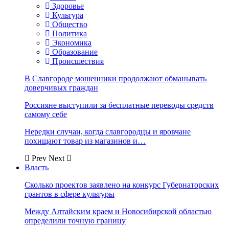
Здоровье
Культура
Общество
Политика
Экономика
Образование
Происшествия
В Славгороде мошенники продолжают обманывать
доверчивых граждан
Россияне выступили за бесплатные переводы средств
самому себе
Нередки случаи, когда славгородцы и яровчане
похищают товар из магазинов и…
Prev
Next
Власть
Сколько проектов заявлено на конкурс Губернаторских
грантов в сфере культуры
Между Алтайским краем и Новосибирской областью
определили точную границу