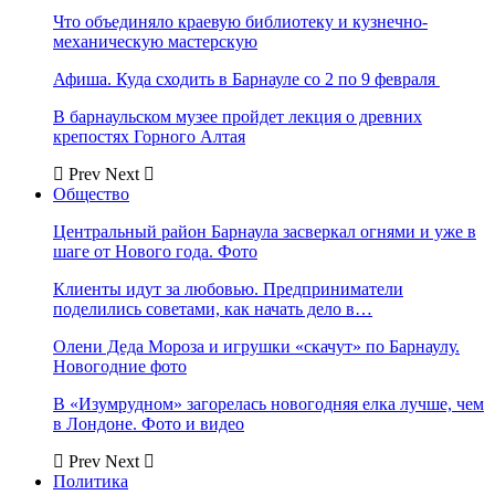
Что объединяло краевую библиотеку и кузнечно-
механическую мастерскую
Афиша. Куда сходить в Барнауле со 2 по 9 февраля
В барнаульском музее пройдет лекция о древних
крепостях Горного Алтая
Prev
Next
Общество
Центральный район Барнаула засверкал огнями и уже в
шаге от Нового года. Фото
Клиенты идут за любовью. Предприниматели
поделились советами, как начать дело в…
Олени Деда Мороза и игрушки «скачут» по Барнаулу.
Новогодние фото
В «Изумрудном» загорелась новогодняя елка лучше, чем
в Лондоне. Фото и видео
Prev
Next
Политика