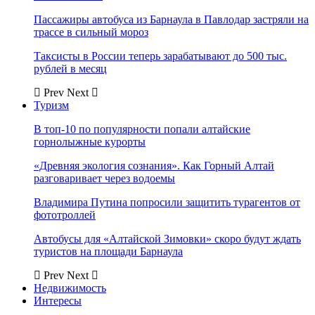
Пассажиры автобуса из Барнаула в Павлодар застряли на
трассе в сильный мороз
Таксисты в России теперь зарабатывают до 500 тыс.
рублей в месяц
Prev
Next
Туризм
В топ-10 по популярности попали алтайские
горнолыжные курорты
«Древняя экология сознания». Как Горный Алтай
разговаривает через водоемы
Владимира Путина попросили защитить турагентов от
фототроллей
Автобусы для «Алтайской Зимовки» скоро будут ждать
туристов на площади Барнаула
Prev
Next
Недвижимость
Интересы