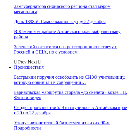
Замгубернатора сибирского региона стал мэром
мегаполиса
День 1398-й. Самое важное к утру 22 декабря
В Каменском районе Алтайского края выбрали главу
района
Зеленский согласился на трехстороннюю встречу с
Россией и США, но с условием
Prev
Next
Происшествия
Бастрыкин поручил освободить из СИЗО учительницу,
которую обвинили в совращении…
Барнаульская маршрутка сгорела «до скелета» возле ТЦ.
Фото и видео
Сводка происшествий. Что случилось в Алтайском крае
с 20 по 22 декабря
Утонул авторитетный бизнесмен из лихих 90-х.
Подробности