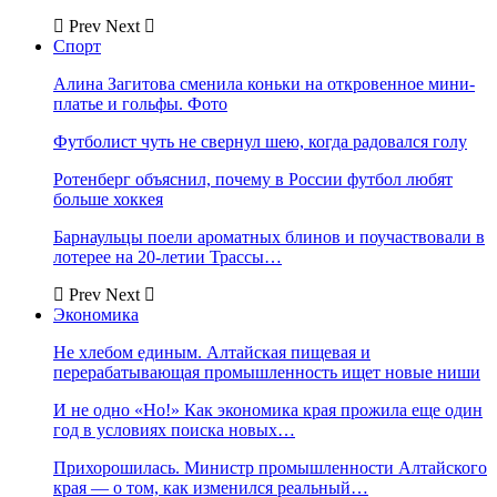
Prev
Next
Спорт
Алина Загитова сменила коньки на откровенное мини-
платье и гольфы. Фото
Футболист чуть не свернул шею, когда радовался голу
Ротенберг объяснил, почему в России футбол любят
больше хоккея
Барнаульцы поели ароматных блинов и поучаствовали в
лотерее на 20-летии Трассы…
Prev
Next
Экономика
Не хлебом единым. Алтайская пищевая и
перерабатывающая промышленность ищет новые ниши
И не одно «Но!» Как экономика края прожила еще один
год в условиях поиска новых…
Прихорошилась. Министр промышленности Алтайского
края — о том, как изменился реальный…