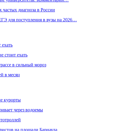
 частых диагноза в России
ГЭ для поступления в вузы на 2026…
 ехать
е стоит ехать
трассе в сильный мороз
ей в месяц
ые курорты
ривает через водоемы
ототроллей
ристов на площади Барнаула