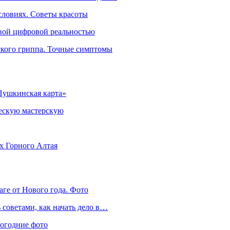
словиях. Советы красоты
овой цифровой реальностью
ского гриппа. Точные симптомы
Пушкинская карта»
ческую мастерскую
ях Горного Алтая
аге от Нового года. Фото
советами, как начать дело в…
вогодние фото