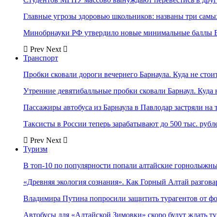
Главные угрозы здоровью школьников: названы три самых
Минобрнауки РФ утвердило новые минимальные баллы Е
Prev
Next
Транспорт
Пробки сковали дороги вечернего Барнаула. Куда не стоит
Утренние девятибалльные пробки сковали Барнаул. Куда н
Пассажиры автобуса из Барнаула в Павлодар застряли на 
Таксисты в России теперь зарабатывают до 500 тыс. рубл
Prev
Next
Туризм
В топ-10 по популярности попали алтайские горнолыжн
«Древняя экология сознания». Как Горный Алтай разгова
Владимира Путина попросили защитить турагентов от ф
Автобусы для «Алтайской Зимовки» скоро будут ждать ту