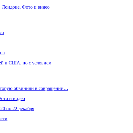
в Лондоне. Фото и видео
са
она
ей и США, но с условием
которую обвинили в совращении…
Фото и видео
20 по 22 декабря
ости