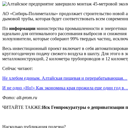
АО «Сибирь-Полиметаллы» продолжает строительство новой ав
дымовой трубы, которая будет соответствовать всем современн
По
информации
министерства промышленности и энергетики А
идеально для оптимального рассеивания выбросов и снижения
золоуловители, которые собирают 99% твердых частиц, исключ
Весь инвестиционный проект включает в себя автоматизирова
круглогодичную подачу свежего воздуха в шахту. Для этого в 
металлоконструкций, 2 километра трубопроводов и 12 километ
Сейчас читают:
Не хлебом единым. Алтайская пищевая и перерабатывающая…
И не одно «Но!» Как экономика края прожила еще один год в
Фото: alt-prom.ru
ЧИТАЙТЕ ТАКЖЕ:
Иск Генпрокуратуры о деприватизации 
Насколько публикация полезна?