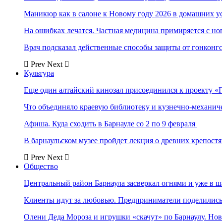
Маникюр как в салоне к Новому году 2026 в домашних у
На ошибках лечатся. Частная медицина примиряется с н
Врач подсказал действенные способы защиты от гонконг
Prev
Next
Культура
Еще один алтайский кинозал присоединился к проекту «
Что объединяло краевую библиотеку и кузнечно-механи
Афиша. Куда сходить в Барнауле со 2 по 9 февраля
В барнаульском музее пройдет лекция о древних крепост
Prev
Next
Общество
Центральный район Барнаула засверкал огнями и уже в ш
Клиенты идут за любовью. Предприниматели поделились 
Олени Деда Мороза и игрушки «скачут» по Барнаулу. Но