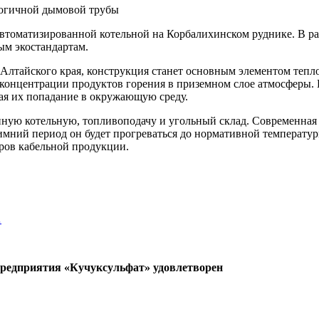
томатизированной котельной на Корбалихинском руднике. В ра
ым экостандартам.
лтайского края, конструкция станет основным элементом тепл
 концентрации продуктов горения в приземном слое атмосферы.
ая их попадание в окружающую среду.
нную котельную, топливоподачу и угольный склад. Современная
зимний период он будет прогреваться до нормативной температу
ров кабельной продукции.
…
предприятия «Кучуксульфат» удовлетворен