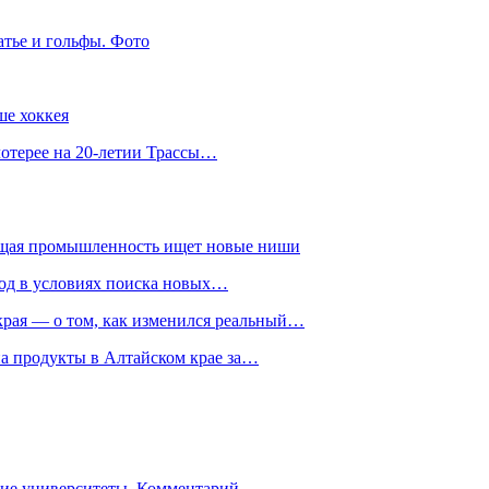
атье и гольфы. Фото
ше хоккея
лотерее на 20-летии Трассы…
ющая промышленность ищет новые ниши
год в условиях поиска новых…
рая — о том, как изменился реальный…
на продукты в Алтайском крае за…
гие университеты. Комментарий…