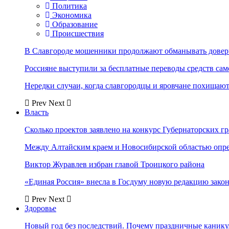
Политика
Экономика
Образование
Происшествия
В Славгороде мошенники продолжают обманывать довер
Россияне выступили за бесплатные переводы средств сам
Нередки случаи, когда славгородцы и яровчане похищают
Prev
Next
Власть
Сколько проектов заявлено на конкурс Губернаторских гр
Между Алтайским краем и Новосибирской областью опр
Виктор Журавлев избран главой Троицкого района
«Единая Россия» внесла в Госдуму новую редакцию закон
Prev
Next
Здоровье
Новый год без последствий. Почему праздничные каник