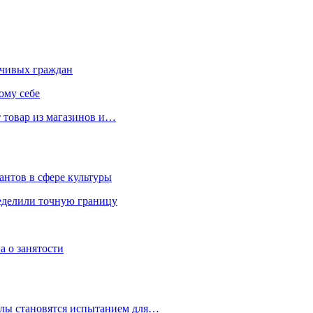
чивых граждан
ому себе
 товар из магазинов и…
антов в сфере культуры
еделили точную границу
а о занятости
улы становятся испытанием для…