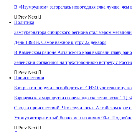
В «Изумрудном» загорелась новогодняя елка лучше, чем 
Prev
Next
Политика
Замгубернатора сибирского региона стал мэром мегаполи
День 1398-й. Самое важное к утру 22 декабря
В Каменском районе Алтайского края выбрали главу рай
Зеленский согласился на трехстороннюю встречу с Росси
Prev
Next
Происшествия
Бастрыкин поручил освободить из СИЗО учительницу, 
Барнаульская маршрутка сгорела «до скелета» возле ТЦ. 
Сводка происшествий. Что случилось в Алтайском крае с 
Утонул авторитетный бизнесмен из лихих 90-х. Подробн
Prev
Next