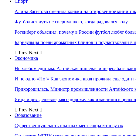
Спорт
Алина Загитова сменила коньки на откровенное мини-пл
Футболист чуть не свернул шею, когда радовался голу
Ротенберг объяснил, почему в России футбол любят боль
Барнаульцы поели ароматных блинов и поучаствовали в 
Prev
Next
Экономика
Не хлебом единым. Алтайская пищевая и перерабатыва
И не одно «Но!» Как экономика края прожила еще один 
Прихорошилась. Министр промышленности Алтайского к
Яйца и рис дешевле, мясо дороже: как изменились цены 
Prev
Next
Образование
Существенную часть платных мест сократят в вузах
Студентов МГПУ массово вынуждают перевестись в дру