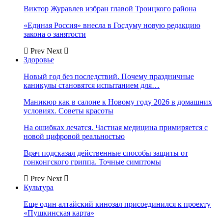
Виктор Журавлев избран главой Троицкого района
«Единая Россия» внесла в Госдуму новую редакцию
закона о занятости
Prev
Next
Здоровье
Новый год без последствий. Почему праздничные
каникулы становятся испытанием для…
Маникюр как в салоне к Новому году 2026 в домашних
условиях. Советы красоты
На ошибках лечатся. Частная медицина примиряется с
новой цифровой реальностью
Врач подсказал действенные способы защиты от
гонконгского гриппа. Точные симптомы
Prev
Next
Культура
Еще один алтайский кинозал присоединился к проекту
«Пушкинская карта»