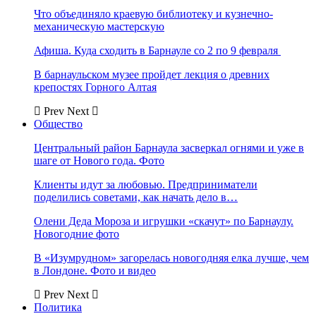
Что объединяло краевую библиотеку и кузнечно-
механическую мастерскую
Афиша. Куда сходить в Барнауле со 2 по 9 февраля
В барнаульском музее пройдет лекция о древних
крепостях Горного Алтая
Prev
Next
Общество
Центральный район Барнаула засверкал огнями и уже в
шаге от Нового года. Фото
Клиенты идут за любовью. Предприниматели
поделились советами, как начать дело в…
Олени Деда Мороза и игрушки «скачут» по Барнаулу.
Новогодние фото
В «Изумрудном» загорелась новогодняя елка лучше, чем
в Лондоне. Фото и видео
Prev
Next
Политика