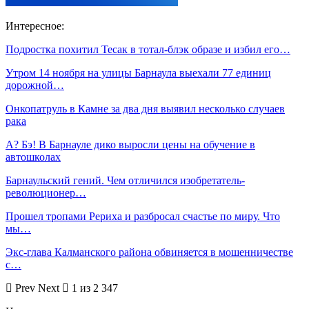
Интересное:
Подростка похитил Тесак в тотал-блэк образе и избил его…
Утром 14 ноября на улицы Барнаула выехали 77 единиц
дорожной…
Онкопатруль в Камне за два дня выявил несколько случаев
рака
А? Бэ! В Барнауле дико выросли цены на обучение в
автошколах
Барнаульский гений. Чем отличился изобретатель-
революционер…
Прошел тропами Рериха и разбросал счастье по миру. Что
мы…
Экс-глава Калманского района обвиняется в мошенничестве
с…
Prev
Next
1 из 2 347