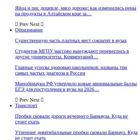
Яйца и рис дешевле, мясо дороже: как изменились цены
на продукты в Алтайском крае за…
Prev
Next
Образование
Существенную часть платных мест сократят в вузах
Студентов МГПУ массово вынуждают перевестись в
другие университеты. Комментарий…
Главные угрозы здоровью школьников: названы три
самых частых диагноза в России
Минобрнауки РФ утвердило новые минимальные баллы
ЕГЭ для поступления в вузы на 2026…
Prev
Next
Транспорт
Пробки сковали дороги вечернего Барнаула. Куда не
стоит ехать
Утренние девятибалльные пробки сковали Барнаул. Куда
не стоит ехать