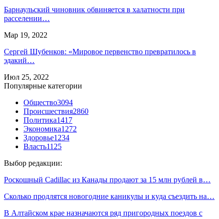
Барнаульский чиновник обвиняется в халатности при
расселении…
Мар 19, 2022
Сергей Шубенков: «Мировое первенство превратилось в
эдакий…
Июл 25, 2022
Популярные категории
Общество
3094
Происшествия
2860
Политика
1417
Экономика
1272
Здоровье
1234
Власть
1125
Выбор редакции:
Роскошный Cadillac из Канады продают за 15 млн рублей в…
Сколько продлятся новогодние каникулы и куда съездить на…
В Алтайском крае назначаются ряд пригородных поездов с