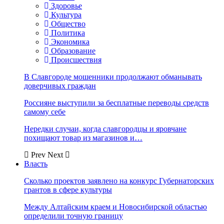
Здоровье
Культура
Общество
Политика
Экономика
Образование
Происшествия
В Славгороде мошенники продолжают обманывать
доверчивых граждан
Россияне выступили за бесплатные переводы средств
самому себе
Нередки случаи, когда славгородцы и яровчане
похищают товар из магазинов и…
Prev
Next
Власть
Сколько проектов заявлено на конкурс Губернаторских
грантов в сфере культуры
Между Алтайским краем и Новосибирской областью
определили точную границу