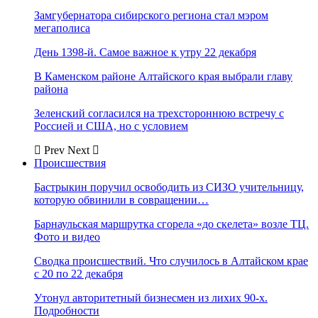
Замгубернатора сибирского региона стал мэром
мегаполиса
День 1398-й. Самое важное к утру 22 декабря
В Каменском районе Алтайского края выбрали главу
района
Зеленский согласился на трехстороннюю встречу с
Россией и США, но с условием
Prev
Next
Происшествия
Бастрыкин поручил освободить из СИЗО учительницу,
которую обвинили в совращении…
Барнаульская маршрутка сгорела «до скелета» возле ТЦ.
Фото и видео
Сводка происшествий. Что случилось в Алтайском крае
с 20 по 22 декабря
Утонул авторитетный бизнесмен из лихих 90-х.
Подробности