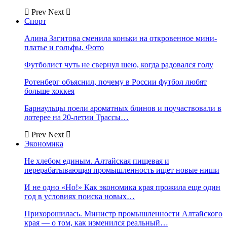
Prev
Next
Спорт
Алина Загитова сменила коньки на откровенное мини-
платье и гольфы. Фото
Футболист чуть не свернул шею, когда радовался голу
Ротенберг объяснил, почему в России футбол любят
больше хоккея
Барнаульцы поели ароматных блинов и поучаствовали в
лотерее на 20-летии Трассы…
Prev
Next
Экономика
Не хлебом единым. Алтайская пищевая и
перерабатывающая промышленность ищет новые ниши
И не одно «Но!» Как экономика края прожила еще один
год в условиях поиска новых…
Прихорошилась. Министр промышленности Алтайского
края — о том, как изменился реальный…