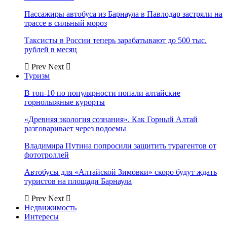
Пассажиры автобуса из Барнаула в Павлодар застряли на
трассе в сильный мороз
Таксисты в России теперь зарабатывают до 500 тыс.
рублей в месяц
Prev
Next
Туризм
В топ-10 по популярности попали алтайские
горнолыжные курорты
«Древняя экология сознания». Как Горный Алтай
разговаривает через водоемы
Владимира Путина попросили защитить турагентов от
фототроллей
Автобусы для «Алтайской Зимовки» скоро будут ждать
туристов на площади Барнаула
Prev
Next
Недвижимость
Интересы