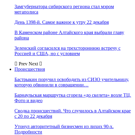
Замгубернатора сибирского региона стал мэром
мегаполиса
День 1398-й. Самое важное к утру 22 декабря
В Каменском районе Алтайского края выбрали главу
района
Зеленский согласился на трехстороннюю встречу с
Россией и США, но с условием
Prev
Next
Происшествия
Бастрыкин поручил освободить из СИЗО учительницу,
которую обвинили в совращении…
Барнаульская маршрутка сгорела «до скелета» возле ТЦ.
Фото и видео
Сводка происшествий. Что случилось в Алтайском крае
с 20 по 22 декабря
Утонул авторитетный бизнесмен из лихих 90-х.
Подробности