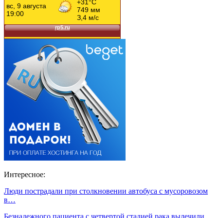
Интересное:
Люди пострадали при столкновении автобуса с мусоровозом
в…
Безнадежного пациента с четвертой стадией рака вылечили