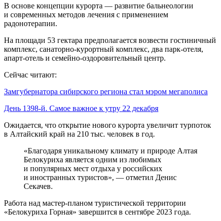
В основе концепции курорта — развитие бальнеологии
и современных методов лечения с применением
радонотерапии.
На площади 53 гектара предполагается возвести гостиничный
комплекс, санаторно-курортный комплекс, два парк-отеля,
апарт-отель и семейно-оздоровительный центр.
Сейчас читают:
Замгубернатора сибирского региона стал мэром мегаполиса
День 1398-й. Самое важное к утру 22 декабря
Ожидается, что открытие нового курорта увеличит турпоток
в Алтайский край на 210 тыс. человек в год.
«Благодаря уникальному климату и природе Алтая
Белокуриха является одним из любимых
и популярных мест отдыха у российских
и иностранных туристов», — отметил Денис
Секачев.
Работа над мастер-планом туристической территории
«Белокуриха Горная» завершится в сентябре 2023 года.