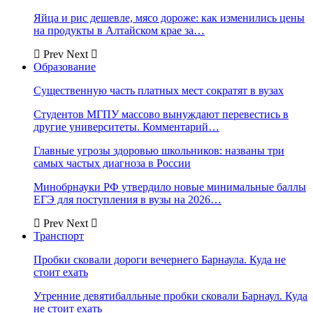
Яйца и рис дешевле, мясо дороже: как изменились цены
на продукты в Алтайском крае за…
Prev
Next
Образование
Существенную часть платных мест сократят в вузах
Студентов МГПУ массово вынуждают перевестись в
другие университеты. Комментарий…
Главные угрозы здоровью школьников: названы три
самых частых диагноза в России
Минобрнауки РФ утвердило новые минимальные баллы
ЕГЭ для поступления в вузы на 2026…
Prev
Next
Транспорт
Пробки сковали дороги вечернего Барнаула. Куда не
стоит ехать
Утренние девятибалльные пробки сковали Барнаул. Куда
не стоит ехать