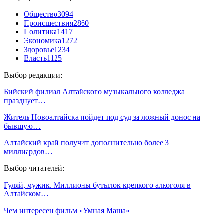
Общество
3094
Происшествия
2860
Политика
1417
Экономика
1272
Здоровье
1234
Власть
1125
Выбор редакции:
Бийский филиал Алтайского музыкального колледжа
празднует…
Житель Новоалтайска пойдет под суд за ложный донос на
бывшую…
Алтайский край получит дополнительно более 3
миллиардов…
Выбор читателей:
Гуляй, мужик. Миллионы бутылок крепкого алкоголя в
Алтайском…
Чем интересен фильм «Умная Маша»