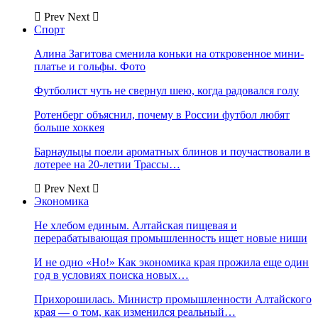
Prev
Next
Спорт
Алина Загитова сменила коньки на откровенное мини-
платье и гольфы. Фото
Футболист чуть не свернул шею, когда радовался голу
Ротенберг объяснил, почему в России футбол любят
больше хоккея
Барнаульцы поели ароматных блинов и поучаствовали в
лотерее на 20-летии Трассы…
Prev
Next
Экономика
Не хлебом единым. Алтайская пищевая и
перерабатывающая промышленность ищет новые ниши
И не одно «Но!» Как экономика края прожила еще один
год в условиях поиска новых…
Прихорошилась. Министр промышленности Алтайского
края — о том, как изменился реальный…