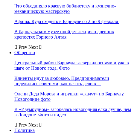
Что объединяло краевую библиотеку и кузнечно-
механическую мастерскую
Афиша. Куда сходить в Барнауле со 2 по 9 февраля
В барнаульском музее пройдет лекция о древних
крепостях Горного Алтая
Prev
Next
Общество
Центральный район Барнаула засверкал огнями и уже в
шаге от Нового года. Фото
Клиенты идут за любовью. Предприниматели
поделились советами, как начать дело в…
Олени Деда Мороза и игрушки «скачут» по Барнаулу.
Новогодние фото
В «Изумрудном» загорелась новогодняя елка лучше, чем
в Лондоне. Фото и видео
Prev
Next
Политика