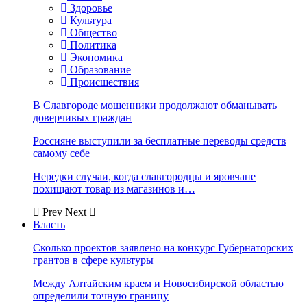
Здоровье
Культура
Общество
Политика
Экономика
Образование
Происшествия
В Славгороде мошенники продолжают обманывать
доверчивых граждан
Россияне выступили за бесплатные переводы средств
самому себе
Нередки случаи, когда славгородцы и яровчане
похищают товар из магазинов и…
Prev
Next
Власть
Сколько проектов заявлено на конкурс Губернаторских
грантов в сфере культуры
Между Алтайским краем и Новосибирской областью
определили точную границу