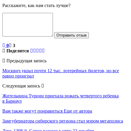
Расскажите, как нам стать лучше?
Отправить отзыв
0
3
Поделится
Предыдущая запись
Москвич украл почти 12 тыс. лотерейных билетов, но все
равно проиграл
Следующая запись
Жительница Турции приехала рожать четвертого ребенка
в Барнаул
Вам также могут понравиться
Еще от автора
Замгубернатора сибирского региона стал мэром мегаполиса
День 1398-й. Самое важное к утру 22 декабря