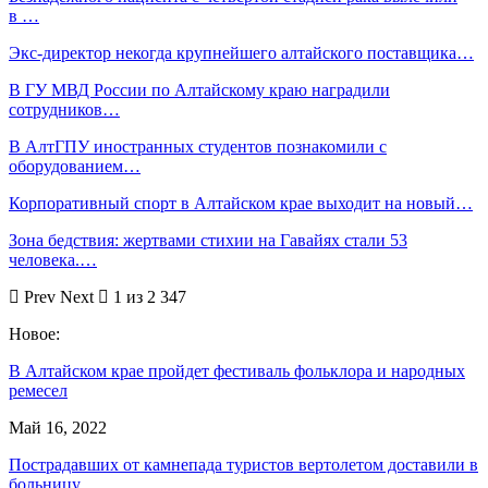
в …
Экс-директор некогда крупнейшего алтайского поставщика…
В ГУ МВД России по Алтайскому краю наградили
сотрудников…
В АлтГПУ иностранных студентов познакомили с
оборудованием…
Корпоративный спорт в Алтайском крае выходит на новый…
Зона бедствия: жертвами стихии на Гавайях стали 53
человека.…
Prev
Next
1 из 2 347
Новое:
В Алтайском крае пройдет фестиваль фольклора и народных
ремесел
Май 16, 2022
Пострадавших от камнепада туристов вертолетом доставили в
больницу