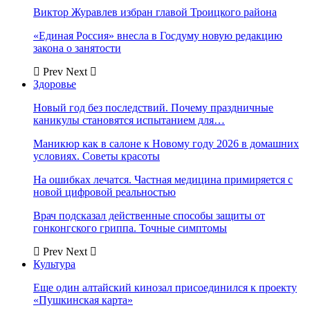
Виктор Журавлев избран главой Троицкого района
«Единая Россия» внесла в Госдуму новую редакцию
закона о занятости
Prev
Next
Здоровье
Новый год без последствий. Почему праздничные
каникулы становятся испытанием для…
Маникюр как в салоне к Новому году 2026 в домашних
условиях. Советы красоты
На ошибках лечатся. Частная медицина примиряется с
новой цифровой реальностью
Врач подсказал действенные способы защиты от
гонконгского гриппа. Точные симптомы
Prev
Next
Культура
Еще один алтайский кинозал присоединился к проекту
«Пушкинская карта»