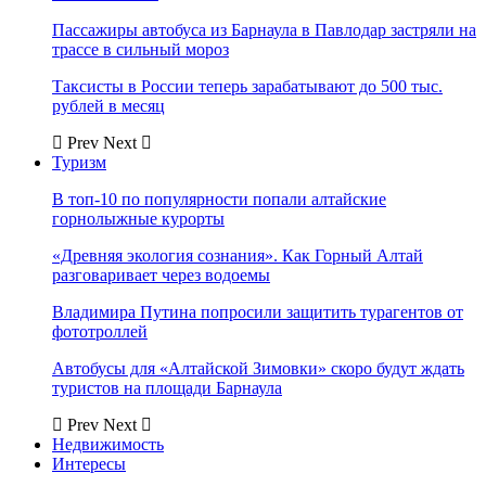
Пассажиры автобуса из Барнаула в Павлодар застряли на
трассе в сильный мороз
Таксисты в России теперь зарабатывают до 500 тыс.
рублей в месяц
Prev
Next
Туризм
В топ-10 по популярности попали алтайские
горнолыжные курорты
«Древняя экология сознания». Как Горный Алтай
разговаривает через водоемы
Владимира Путина попросили защитить турагентов от
фототроллей
Автобусы для «Алтайской Зимовки» скоро будут ждать
туристов на площади Барнаула
Prev
Next
Недвижимость
Интересы