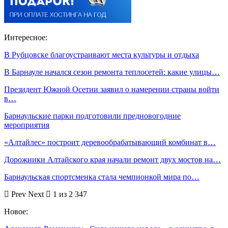
Интересное:
В Рубцовске благоустраивают места культуры и отдыха
В Барнауле начался сезон ремонта теплосетей: какие улицы…
Президент Южной Осетии заявил о намерении страны войти
в…
Барнаульские парки подготовили предновогодние
мероприятия
«Алтайлес» построит деревообрабатывающий комбинат в…
Дорожники Алтайского края начали ремонт двух мостов на…
Барнаульская спортсменка стала чемпионкой мира по…
Prev
Next
1 из 2 347
Новое: