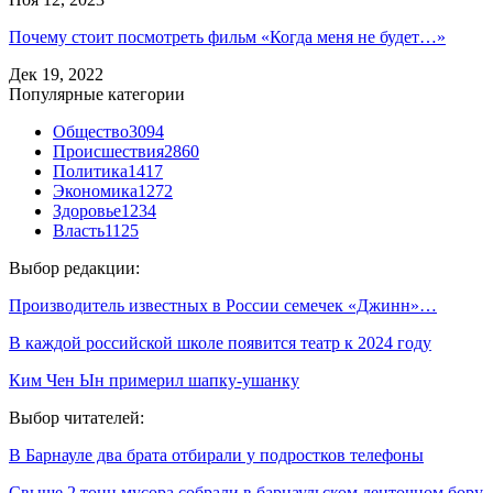
Почему стоит посмотреть фильм «Когда меня не будет…»
Дек 19, 2022
Популярные категории
Общество
3094
Происшествия
2860
Политика
1417
Экономика
1272
Здоровье
1234
Власть
1125
Выбор редакции:
Производитель известных в России семечек «Джинн»…
В каждой российской школе появится театр к 2024 году
Ким Чен Ын примерил шапку-ушанку
Выбор читателей:
В Барнауле два брата отбирали у подростков телефоны
Свыше 2 тонн мусора собрали в барнаульском ленточном бору