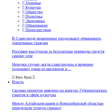
Здоровье
Культура
Общество
Политика
Экономика
Образование
Происшествия
В Славгороде мошенники продолжают обманывать
доверчивых граждан
Россияне выступили за бесплатные переводы средств
самому себе
Нередки случаи, когда славгородцы и яровчане
похищают товар из магазинов и…
Prev
Next
Власть
Сколько проектов заявлено на конкурс Губернаторских
грантов в сфере культуры
Между Алтайским краем и Новосибирской областью
определили точную границу