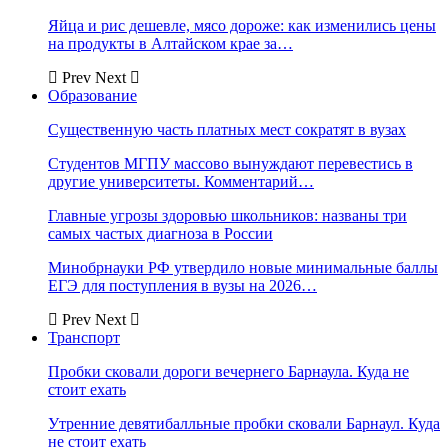
Яйца и рис дешевле, мясо дороже: как изменились цены
на продукты в Алтайском крае за…
Prev
Next
Образование
Существенную часть платных мест сократят в вузах
Студентов МГПУ массово вынуждают перевестись в
другие университеты. Комментарий…
Главные угрозы здоровью школьников: названы три
самых частых диагноза в России
Минобрнауки РФ утвердило новые минимальные баллы
ЕГЭ для поступления в вузы на 2026…
Prev
Next
Транспорт
Пробки сковали дороги вечернего Барнаула. Куда не
стоит ехать
Утренние девятибалльные пробки сковали Барнаул. Куда
не стоит ехать