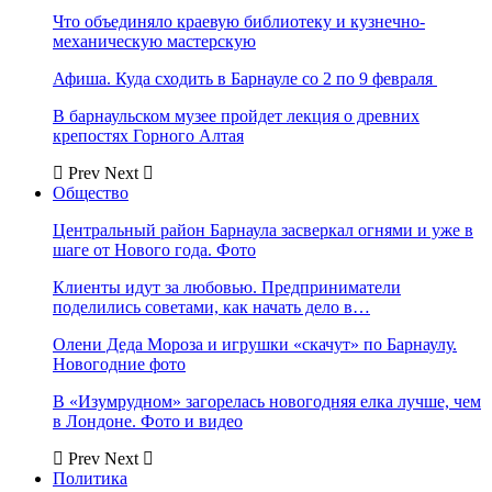
Что объединяло краевую библиотеку и кузнечно-
механическую мастерскую
Афиша. Куда сходить в Барнауле со 2 по 9 февраля
В барнаульском музее пройдет лекция о древних
крепостях Горного Алтая
Prev
Next
Общество
Центральный район Барнаула засверкал огнями и уже в
шаге от Нового года. Фото
Клиенты идут за любовью. Предприниматели
поделились советами, как начать дело в…
Олени Деда Мороза и игрушки «скачут» по Барнаулу.
Новогодние фото
В «Изумрудном» загорелась новогодняя елка лучше, чем
в Лондоне. Фото и видео
Prev
Next
Политика