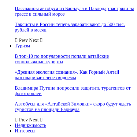
Пассажиры автобуса из Барнаула в Павлодар застряли на
трассе в сильный мороз
Таксисты в России теперь зарабатывают до 500 тыс.
рублей в месяц
Prev
Next
Туризм
В топ-10 по популярности попали алтайские
горнолыжные курорты
«Древняя экология сознания». Как Горный Алтай
разговаривает через водоемы
Владимира Путина попросили защитить турагентов от
фототроллей
Автобусы для «Алтайской Зимовки» скоро будут ждать
туристов на площади Барнаула
Prev
Next
Недвижимость
Интересы