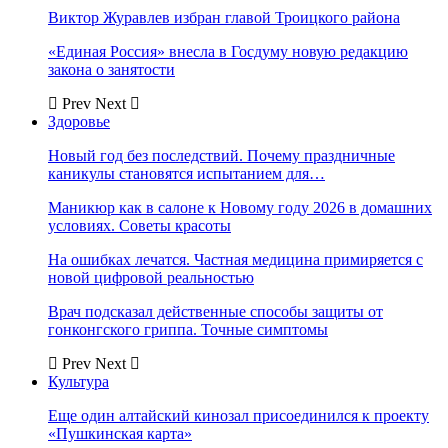
Виктор Журавлев избран главой Троицкого района
«Единая Россия» внесла в Госдуму новую редакцию
закона о занятости
Prev
Next
Здоровье
Новый год без последствий. Почему праздничные
каникулы становятся испытанием для…
Маникюр как в салоне к Новому году 2026 в домашних
условиях. Советы красоты
На ошибках лечатся. Частная медицина примиряется с
новой цифровой реальностью
Врач подсказал действенные способы защиты от
гонконгского гриппа. Точные симптомы
Prev
Next
Культура
Еще один алтайский кинозал присоединился к проекту
«Пушкинская карта»