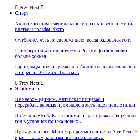
Prev
Next
Спорт
Алина Загитова сменила коньки на откровенное мини-
платье и гольфы. Фото
Футболист чуть не свернул шею, когда радовался голу
Ротенберг объяснил, почему в России футбол любят
больше хоккея
Барнаульцы поели ароматных блинов и поучаствовали в
лотерее на 20-летии Трассы…
Prev
Next
Экономика
Не хлебом единым. Алтайская пищевая и
перерабатывающая промышленность ищет новые ниши
И не одно «Но!» Как экономика края прожила еще один
год в условиях поиска новых…
Прихорошилась. Министр промышленности Алтайского
края — о том, как изменился реальный…