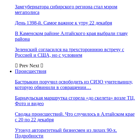
Замгубернатора сибирского региона стал мэром
мегаполиса
День 1398-й. Самое важное к утру 22 декабря
В Каменском районе Алтайского края выбрали главу
района
Зеленский согласился на трехстороннюю встречу с
Россией и США, но с условием
Prev
Next
Происшествия
Бастрыкин поручил освободить из СИЗО учительницу,
которую обвинили в совращении…
Барнаульская маршрутка сгорела «до скелета» возле ТЦ.
Фото и видео
Сводка происшествий. Что случилось в Алтайском крае
с 20 по 22 декабря
Утонул авторитетный бизнесмен из лихих 90-х.
Подробности