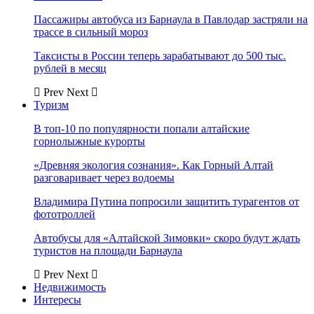
Пассажиры автобуса из Барнаула в Павлодар застряли на
трассе в сильный мороз
Таксисты в России теперь зарабатывают до 500 тыс.
рублей в месяц
Prev
Next
Туризм
В топ-10 по популярности попали алтайские
горнолыжные курорты
«Древняя экология сознания». Как Горный Алтай
разговаривает через водоемы
Владимира Путина попросили защитить турагентов от
фототроллей
Автобусы для «Алтайской Зимовки» скоро будут ждать
туристов на площади Барнаула
Prev
Next
Недвижимость
Интересы