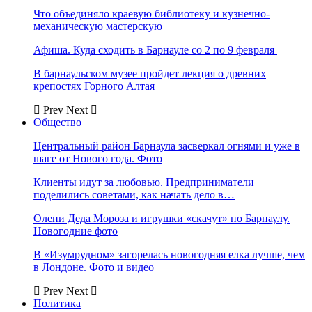
Что объединяло краевую библиотеку и кузнечно-
механическую мастерскую
Афиша. Куда сходить в Барнауле со 2 по 9 февраля
В барнаульском музее пройдет лекция о древних
крепостях Горного Алтая
Prev
Next
Общество
Центральный район Барнаула засверкал огнями и уже в
шаге от Нового года. Фото
Клиенты идут за любовью. Предприниматели
поделились советами, как начать дело в…
Олени Деда Мороза и игрушки «скачут» по Барнаулу.
Новогодние фото
В «Изумрудном» загорелась новогодняя елка лучше, чем
в Лондоне. Фото и видео
Prev
Next
Политика