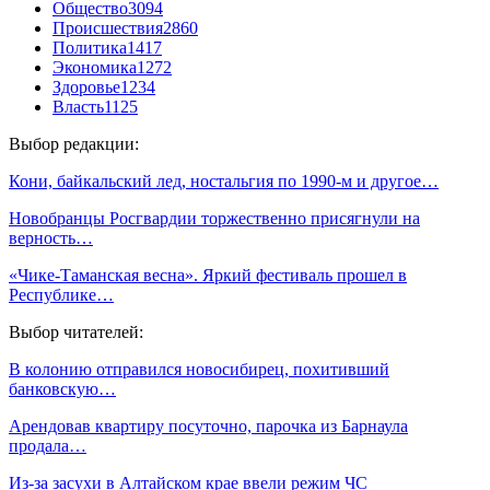
Общество
3094
Происшествия
2860
Политика
1417
Экономика
1272
Здоровье
1234
Власть
1125
Выбор редакции:
Кони, байкальский лед, ностальгия по 1990-м и другое…
Новобранцы Росгвардии торжественно присягнули на
верность…
«Чике-Таманская весна». Яркий фестиваль прошел в
Республике…
Выбор читателей:
В колонию отправился новосибирец, похитивший
банковскую…
Арендовав квартиру посуточно, парочка из Барнаула
продала…
Из-за засухи в Алтайском крае ввели режим ЧС