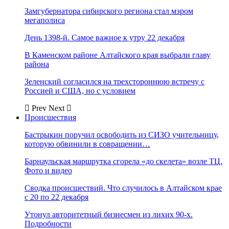
Замгубернатора сибирского региона стал мэром
мегаполиса
День 1398-й. Самое важное к утру 22 декабря
В Каменском районе Алтайского края выбрали главу
района
Зеленский согласился на трехстороннюю встречу с
Россией и США, но с условием
Prev
Next
Происшествия
Бастрыкин поручил освободить из СИЗО учительницу,
которую обвинили в совращении…
Барнаульская маршрутка сгорела «до скелета» возле ТЦ.
Фото и видео
Сводка происшествий. Что случилось в Алтайском крае
с 20 по 22 декабря
Утонул авторитетный бизнесмен из лихих 90-х.
Подробности