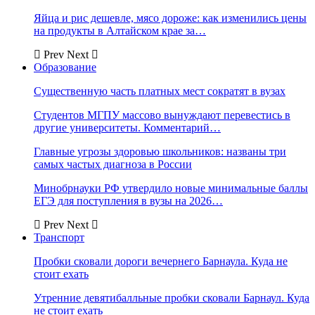
Яйца и рис дешевле, мясо дороже: как изменились цены
на продукты в Алтайском крае за…
Prev
Next
Образование
Существенную часть платных мест сократят в вузах
Студентов МГПУ массово вынуждают перевестись в
другие университеты. Комментарий…
Главные угрозы здоровью школьников: названы три
самых частых диагноза в России
Минобрнауки РФ утвердило новые минимальные баллы
ЕГЭ для поступления в вузы на 2026…
Prev
Next
Транспорт
Пробки сковали дороги вечернего Барнаула. Куда не
стоит ехать
Утренние девятибалльные пробки сковали Барнаул. Куда
не стоит ехать