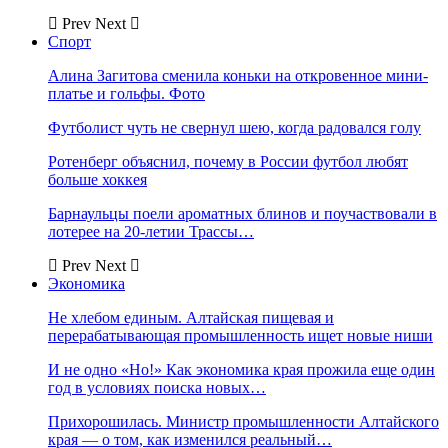
Prev
Next
Спорт
Алина Загитова сменила коньки на откровенное мини-
платье и гольфы. Фото
Футболист чуть не свернул шею, когда радовался голу
Ротенберг объяснил, почему в России футбол любят
больше хоккея
Барнаульцы поели ароматных блинов и поучаствовали в
лотерее на 20-летии Трассы…
Prev
Next
Экономика
Не хлебом единым. Алтайская пищевая и
перерабатывающая промышленность ищет новые ниши
И не одно «Но!» Как экономика края прожила еще один
год в условиях поиска новых…
Прихорошилась. Министр промышленности Алтайского
края — о том, как изменился реальный…