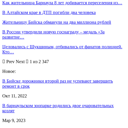
Как жительница Барнаула 8 лет добивается переселения из…
В Алтайском крае в ДТП погибли два человека
Жительницу Бийска обманули на два миллиона рублей
В России утвердили новую госнаграду – медаль «За
развитие…
Целовались с Шукшиным, отбивались от фанатов полицией.
Кто…
Prev
Next
1 из 2 347
Новое:
В Бийске дорожники второй раз не успевают завершить
ремонт в срок
Окт 11, 2022
В барнаульском зоопарке родились двое очаровательных
козлят
Мар 9, 2023