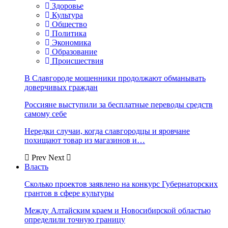
Здоровье
Культура
Общество
Политика
Экономика
Образование
Происшествия
В Славгороде мошенники продолжают обманывать
доверчивых граждан
Россияне выступили за бесплатные переводы средств
самому себе
Нередки случаи, когда славгородцы и яровчане
похищают товар из магазинов и…
Prev
Next
Власть
Сколько проектов заявлено на конкурс Губернаторских
грантов в сфере культуры
Между Алтайским краем и Новосибирской областью
определили точную границу