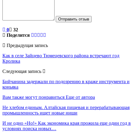
Отправить отзыв
0
32
Поделится
Предыдущая запись
Как в селе Зайцево Тюмецевского района встречают год
Кролика
Следующая запись
Бийчанина задержали по подозрению в краже инструмента и
коньяка
Вам также могут понравиться
Еще от автора
Не хлебом единым. Алтайская пищевая и перерабатывающая
промышленность ищет новые ниши
И не одно «Но!» Как экономика края прожила еще один год в
условиях поиска новых…