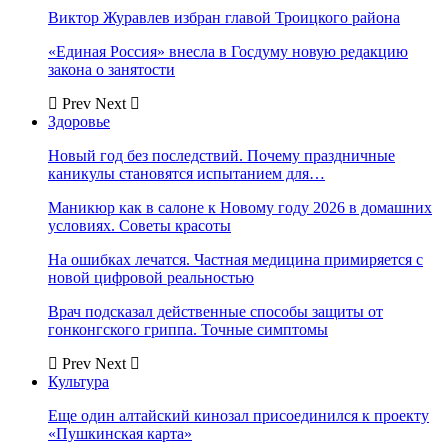
Виктор Журавлев избран главой Троицкого района
«Единая Россия» внесла в Госдуму новую редакцию
закона о занятости
Prev
Next
Здоровье
Новый год без последствий. Почему праздничные
каникулы становятся испытанием для…
Маникюр как в салоне к Новому году 2026 в домашних
условиях. Советы красоты
На ошибках лечатся. Частная медицина примиряется с
новой цифровой реальностью
Врач подсказал действенные способы защиты от
гонконгского гриппа. Точные симптомы
Prev
Next
Культура
Еще один алтайский кинозал присоединился к проекту
«Пушкинская карта»