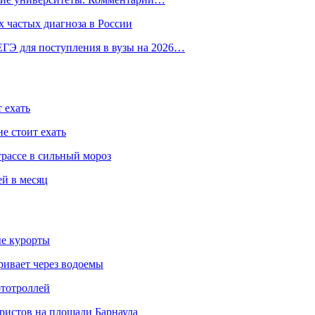
 частых диагноза в России
ГЭ для поступления в вузы на 2026…
 ехать
е стоит ехать
трассе в сильный мороз
ей в месяц
ые курорты
ривает через водоемы
ототроллей
ристов на площади Барнаула