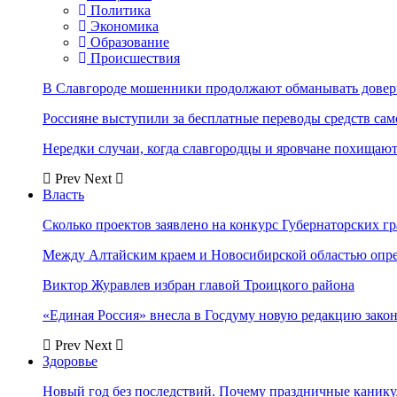
Политика
Экономика
Образование
Происшествия
В Славгороде мошенники продолжают обманывать довер
Россияне выступили за бесплатные переводы средств сам
Нередки случаи, когда славгородцы и яровчане похищают
Prev
Next
Власть
Сколько проектов заявлено на конкурс Губернаторских гр
Между Алтайским краем и Новосибирской областью опр
Виктор Журавлев избран главой Троицкого района
«Единая Россия» внесла в Госдуму новую редакцию закон
Prev
Next
Здоровье
Новый год без последствий. Почему праздничные каник