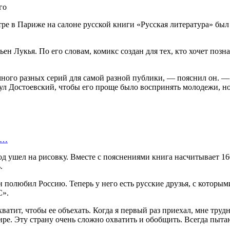
тре в Париже на салоне русской книги «Русская литература» бы
н Лукья. По его словам, комикс создан для тех, кто хочет позна
ого разных серий для самой разной публики, — пояснил он. — 
л Достоевский, чтобы его проще было воспринять молодежи, но и
ю…
од ушел на рисовку. Вместе с пояснениями книга насчитывает 16
.
н полюбил Россию. Теперь у него есть русские друзья, с которы
С».
ватит, чтобы ее объехать. Когда я первый раз приехал, мне трудн
ире. Эту страну очень сложно охватить и обобщить. Всегда пыта