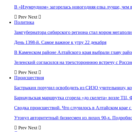
В «Изумрудном» загорелась новогодняя елка лучше, чем 
Prev
Next
Политика
Замгубернатора сибирского региона стал мэром мегаполи
День 1398-й. Самое важное к утру 22 декабря
В Каменском районе Алтайского края выбрали главу рай
Зеленский согласился на трехстороннюю встречу с Росси
Prev
Next
Происшествия
Бастрыкин поручил освободить из СИЗО учительницу, 
Барнаульская маршрутка сгорела «до скелета» возле ТЦ. 
Сводка происшествий. Что случилось в Алтайском крае с 
Утонул авторитетный бизнесмен из лихих 90-х. Подробн
Prev
Next