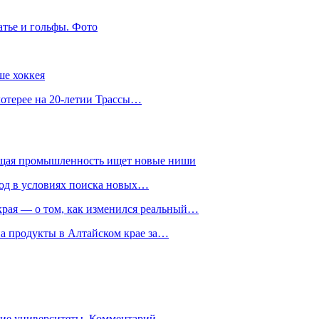
атье и гольфы. Фото
ше хоккея
лотерее на 20-летии Трассы…
ющая промышленность ищет новые ниши
год в условиях поиска новых…
рая — о том, как изменился реальный…
на продукты в Алтайском крае за…
гие университеты. Комментарий…