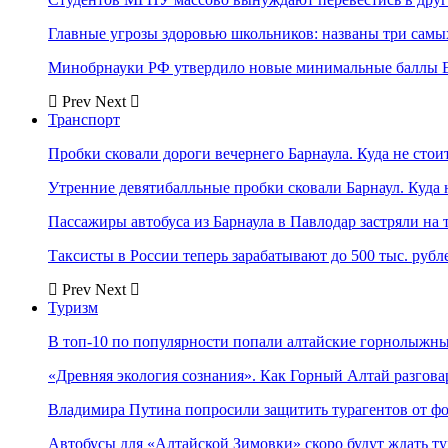
Главные угрозы здоровью школьников: названы три самых
Минобрнауки РФ утвердило новые минимальные баллы Е
Prev
Next
Транспорт
Пробки сковали дороги вечернего Барнаула. Куда не стоит
Утренние девятибалльные пробки сковали Барнаул. Куда н
Пассажиры автобуса из Барнаула в Павлодар застряли на 
Таксисты в России теперь зарабатывают до 500 тыс. рубл
Prev
Next
Туризм
В топ-10 по популярности попали алтайские горнолыжн
«Древняя экология сознания». Как Горный Алтай разгова
Владимира Путина попросили защитить турагентов от ф
Автобусы для «Алтайской Зимовки» скоро будут ждать ту