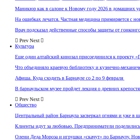
Маникюр как в салоне к Новому году 2026 в домашних у
На ошибках лечатся. Частная медицина примиряется с н
Врач подсказал действенные способы защиты от гонконг
Prev
Next
Культура
Еще один алтайский кинозал присоединился к проекту «
Что объединяло краевую библиотеку и кузнечно-механи
Афиша. Куда сходить в Барнауле со 2 по 9 февраля
В барнаульском музее пройдет лекция о древних крепост
Prev
Next
Общество
Центральный район Барнаула засверкал огнями и уже в ш
Клиенты идут за любовью. Предприниматели поделились 
Олени Деда Мороза и игрушки «скачут» по Барнаулу. Но