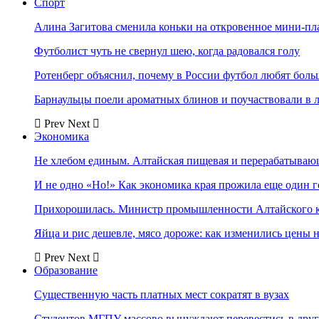
Спорт
Алина Загитова сменила коньки на откровенное мини-пл
Футболист чуть не свернул шею, когда радовался голу
Ротенберг объяснил, почему в России футбол любят боль
Барнаульцы поели ароматных блинов и поучаствовали в 
Prev
Next
Экономика
Не хлебом единым. Алтайская пищевая и перерабатыва
И не одно «Но!» Как экономика края прожила еще один 
Прихорошилась. Министр промышленности Алтайского к
Яйца и рис дешевле, мясо дороже: как изменились цены 
Prev
Next
Образование
Существенную часть платных мест сократят в вузах
Студентов МГПУ массово вынуждают перевестись в дру