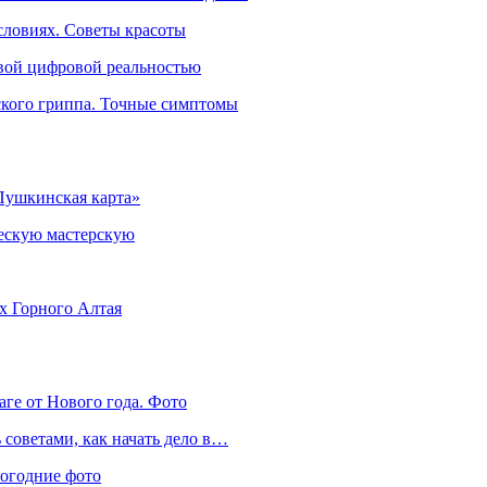
словиях. Советы красоты
овой цифровой реальностью
ского гриппа. Точные симптомы
Пушкинская карта»
ческую мастерскую
ях Горного Алтая
аге от Нового года. Фото
советами, как начать дело в…
вогодние фото