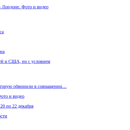
в Лондоне. Фото и видео
са
она
ей и США, но с условием
которую обвинили в совращении…
Фото и видео
20 по 22 декабря
ости