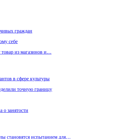
чивых граждан
ому себе
 товар из магазинов и…
антов в сфере культуры
еделили точную границу
а о занятости
улы становятся испытанием для…