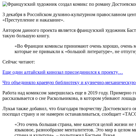
3 декабря в Российском духовно-культурном православном цен
«Преступление и наказание».
Автором данного проекта является французский художник Бастье
такую большую книгу.
«Во Франции комиксы принимают очень хорошо, очень мн
которые не привыкли к «большой литературе», не отпугну
Сейчас читают:
Еще один алтайский кинозал присоединился к проекту…
Что объединяло краевую библиотеку и кузнечно-механическу
Работа над комиксом завершилась еще в 2019 году. Примерно г
рассказывается о сне Раскольникова, в котором убивают лошадь
Лукья также добавил, что благодаря творчеству Достоевского о
посещал страну и не намерен останавливаться, сообщает «ТАС
«Это очень большая страна, мне кажется целой жизни не х
языковое, разнообразие менталитетов. Это мир в целом м
страна и культура», – подытожил Бастьен Лукья.