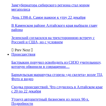
Замгубернатора сибирского региона стал мэром
мегаполиса
День 1398-й. Самое важное к утру 22 декабря
В Каменском районе Алтайского края выбрали главу
района
Зеленский согласился на трехстороннюю встречу с
Россией и США, но с условием
Prev
Next
Происшествия
Бастрыкин поручил освободить из СИЗО учительницу,
которую обвинили в совращении…
Барнаульская маршрутка сгорела «до скелета» возле ТЦ.
Фото и видео
Сводка происшествий. Что случилось в Алтайском крае
с 20 по 22 декабря
Утонул авторитетный бизнесмен из лихих 90-х.
Подробности