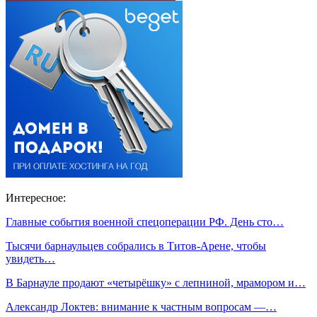
Интересное:
Главные события военной спецоперации РФ. День сто…
Тысячи барнаульцев собрались в Титов-Арене, чтобы
увидеть…
В Барнауле продают «четырёшку» с лепниной, мрамором и…
Александр Локтев: внимание к частным вопросам —…