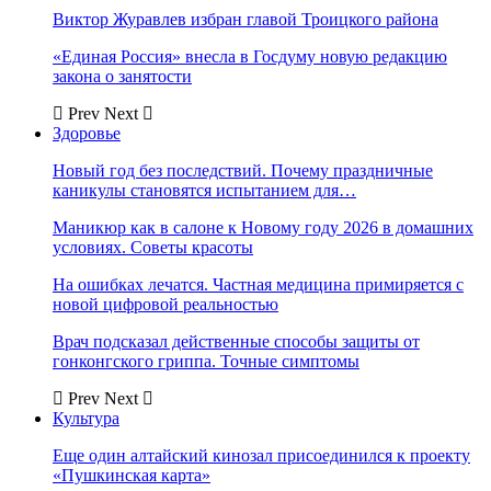
Виктор Журавлев избран главой Троицкого района
«Единая Россия» внесла в Госдуму новую редакцию
закона о занятости
Prev
Next
Здоровье
Новый год без последствий. Почему праздничные
каникулы становятся испытанием для…
Маникюр как в салоне к Новому году 2026 в домашних
условиях. Советы красоты
На ошибках лечатся. Частная медицина примиряется с
новой цифровой реальностью
Врач подсказал действенные способы защиты от
гонконгского гриппа. Точные симптомы
Prev
Next
Культура
Еще один алтайский кинозал присоединился к проекту
«Пушкинская карта»