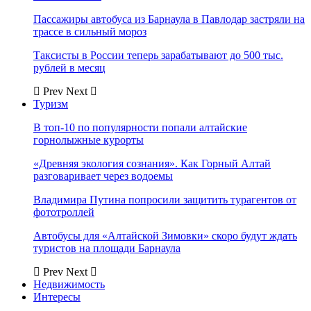
Пассажиры автобуса из Барнаула в Павлодар застряли на
трассе в сильный мороз
Таксисты в России теперь зарабатывают до 500 тыс.
рублей в месяц
Prev
Next
Туризм
В топ-10 по популярности попали алтайские
горнолыжные курорты
«Древняя экология сознания». Как Горный Алтай
разговаривает через водоемы
Владимира Путина попросили защитить турагентов от
фототроллей
Автобусы для «Алтайской Зимовки» скоро будут ждать
туристов на площади Барнаула
Prev
Next
Недвижимость
Интересы