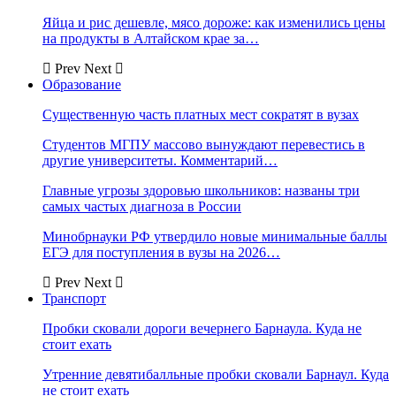
Яйца и рис дешевле, мясо дороже: как изменились цены
на продукты в Алтайском крае за…
Prev
Next
Образование
Существенную часть платных мест сократят в вузах
Студентов МГПУ массово вынуждают перевестись в
другие университеты. Комментарий…
Главные угрозы здоровью школьников: названы три
самых частых диагноза в России
Минобрнауки РФ утвердило новые минимальные баллы
ЕГЭ для поступления в вузы на 2026…
Prev
Next
Транспорт
Пробки сковали дороги вечернего Барнаула. Куда не
стоит ехать
Утренние девятибалльные пробки сковали Барнаул. Куда
не стоит ехать