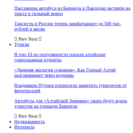
Пассажиры автобуса из Барнаула в Павлодар застряли на
трассе в сильный мороз
Таксисты в России теперь зарабатывают до 500 тыс.
рублей в месяц
Prev
Next
Туризм
В топ-10 по популярности попали алтайские
горнолыжные курорты
«Древняя экология сознания». Как Горный Алтай
разговаривает через водоемы
Владимира Путина попросили защитить турагентов от
фототроллей
Автобусы для «Алтайской Зимовки» скоро будут ждать
туристов на площади Барнаула
Prev
Next
Недвижимость
Интересы