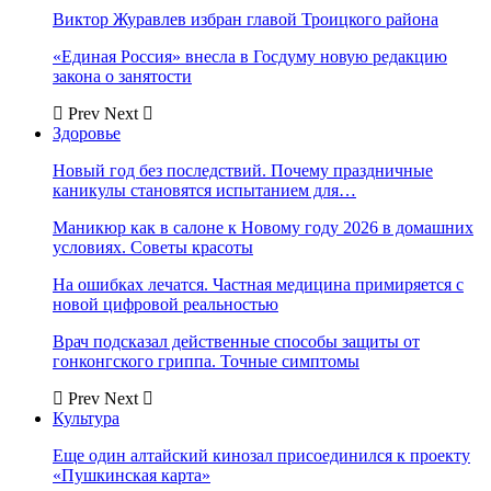
Виктор Журавлев избран главой Троицкого района
«Единая Россия» внесла в Госдуму новую редакцию
закона о занятости
Prev
Next
Здоровье
Новый год без последствий. Почему праздничные
каникулы становятся испытанием для…
Маникюр как в салоне к Новому году 2026 в домашних
условиях. Советы красоты
На ошибках лечатся. Частная медицина примиряется с
новой цифровой реальностью
Врач подсказал действенные способы защиты от
гонконгского гриппа. Точные симптомы
Prev
Next
Культура
Еще один алтайский кинозал присоединился к проекту
«Пушкинская карта»