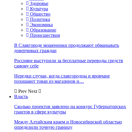
Здоровье
Культура
Общество
Политика
Экономика
Образование
Происшествия
В Славгороде мошенники продолжают обманывать
доверчивых граждан
Россияне выступили за бесплатные переводы средств
самому себе
Нередки случаи, когда славгородцы и яровчане
похищают товар из магазинов и…
Prev
Next
Власть
Сколько проектов заявлено на конкурс Губернаторских
грантов в сфере культуры
Между Алтайским краем и Новосибирской областью
определили точную границу