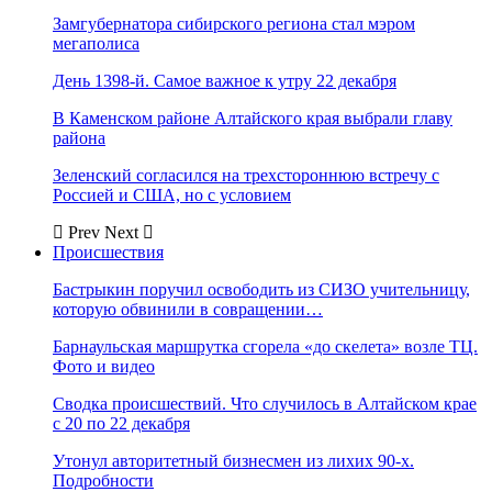
Замгубернатора сибирского региона стал мэром
мегаполиса
День 1398-й. Самое важное к утру 22 декабря
В Каменском районе Алтайского края выбрали главу
района
Зеленский согласился на трехстороннюю встречу с
Россией и США, но с условием
Prev
Next
Происшествия
Бастрыкин поручил освободить из СИЗО учительницу,
которую обвинили в совращении…
Барнаульская маршрутка сгорела «до скелета» возле ТЦ.
Фото и видео
Сводка происшествий. Что случилось в Алтайском крае
с 20 по 22 декабря
Утонул авторитетный бизнесмен из лихих 90-х.
Подробности