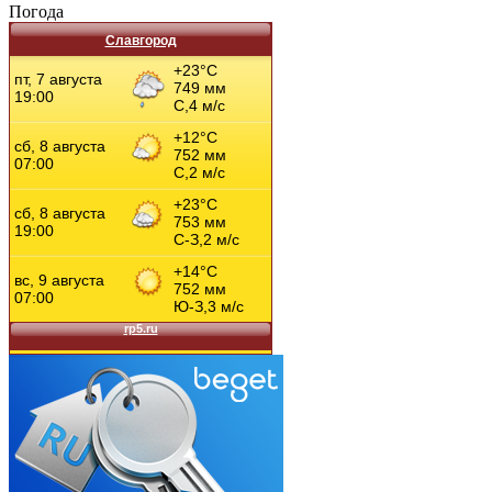
Погода
Славгород