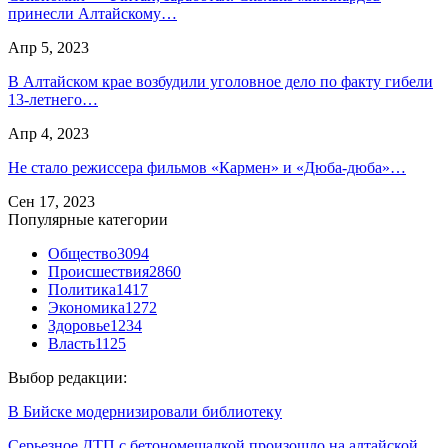
принесли Алтайскому…
Апр 5, 2023
В Алтайском крае возбудили уголовное дело по факту гибели
13-летнего…
Апр 4, 2023
Не стало режиссера фильмов «Кармен» и «Дюба-дюба»…
Сен 17, 2023
Популярные категории
Общество
3094
Происшествия
2860
Политика
1417
Экономика
1272
Здоровье
1234
Власть
1125
Выбор редакции:
В Бийске модернизировали библиотеку
Серьезное ДТП с бетономешалкой произошло на алтайской