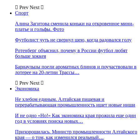
Prev
Next
Спорт
Алина Загитова сменила коньки на откровенное мини-
платье и гольфы. Фото
Футболист чуть не свернул шею, когда радовался голу
Ротенберг объяснил, почему в России футбол любят
больше хоккея
Барнаульцы поели ароматных блинов и поучаствовали в
лотерее на 20-летии Трассы…
Prev
Next
Экономика
Не хлебом единым. Алтайская пищевая и
перерабатывающая промышленность ищет новые ниши
И не одно «Но!» Как экономика края прожила еще один
год в условиях поиска новых…
Прихорошилась. Министр промышленности Алтайского
края — о том, как изменился реальный…