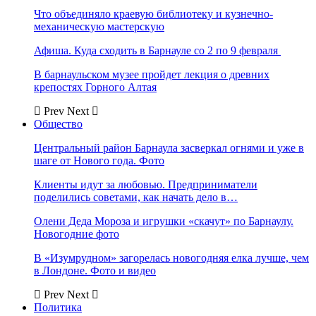
Что объединяло краевую библиотеку и кузнечно-
механическую мастерскую
Афиша. Куда сходить в Барнауле со 2 по 9 февраля
В барнаульском музее пройдет лекция о древних
крепостях Горного Алтая
Prev
Next
Общество
Центральный район Барнаула засверкал огнями и уже в
шаге от Нового года. Фото
Клиенты идут за любовью. Предприниматели
поделились советами, как начать дело в…
Олени Деда Мороза и игрушки «скачут» по Барнаулу.
Новогодние фото
В «Изумрудном» загорелась новогодняя елка лучше, чем
в Лондоне. Фото и видео
Prev
Next
Политика