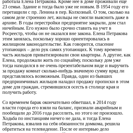
работала Елена Петракова. Кроме нее в доме проживали еще
23 семьи. Здание и тогда было уже не новым. В 1954 году его
перетащили с пр. Ленина в пер. Колхозный. О том, сколько на
самом деле строению лет, жильцы не смогли выяснить даже в
архиве. В годы перестройки предприятие закрыли, дом стал
ничейным. Его нужно было срочно ставить на учет в
Росреестр, чтобы он не оказался вне закона. Елена Петракова
этим занялась, поскольку хорошо ориентировалась в
жилищном законодательстве. Как говорится, спасение
утопающих – дело рук самих утопающих. К тому времени
часть жильцов приватизировали свои квартиры. А другие, как
Елена, продолжали жить по соцнайму, поскольку дом уже
тогда находился в не очень презентабельном виде и выручить
за продажу комнат сколько-нибудь значимую сумму вряд ли
представлялось возможным. Правда, один из бывших
предприимчивых жильцов наладил продажу прописки в этом
доме для граждан, стремившихся осесть в столице края и
получить работу.
Со временем барак окончательно обветшал, в 2014 году
власти города его взяли на баланс, признали аварийным и
пообещали до 2016 года расселить, но этого не произошло.
Ходьба по инстанциям ничего не дала, и тогда Елена
Петракова, взвалив на себя обязанности домкома, решила
обратиться на телевидение. После ее интервью дело