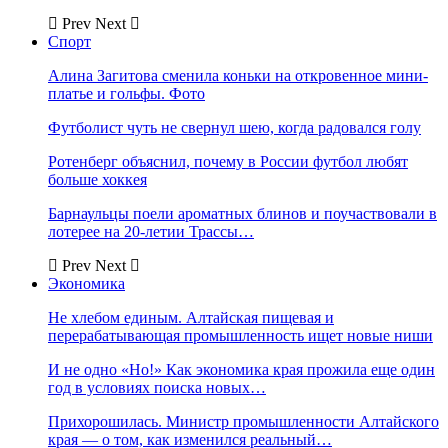
Prev
Next
Спорт
Алина Загитова сменила коньки на откровенное мини-
платье и гольфы. Фото
Футболист чуть не свернул шею, когда радовался голу
Ротенберг объяснил, почему в России футбол любят
больше хоккея
Барнаульцы поели ароматных блинов и поучаствовали в
лотерее на 20-летии Трассы…
Prev
Next
Экономика
Не хлебом единым. Алтайская пищевая и
перерабатывающая промышленность ищет новые ниши
И не одно «Но!» Как экономика края прожила еще один
год в условиях поиска новых…
Прихорошилась. Министр промышленности Алтайского
края — о том, как изменился реальный…