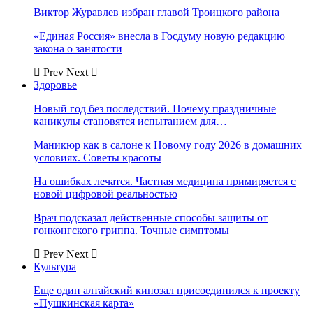
Виктор Журавлев избран главой Троицкого района
«Единая Россия» внесла в Госдуму новую редакцию
закона о занятости
Prev
Next
Здоровье
Новый год без последствий. Почему праздничные
каникулы становятся испытанием для…
Маникюр как в салоне к Новому году 2026 в домашних
условиях. Советы красоты
На ошибках лечатся. Частная медицина примиряется с
новой цифровой реальностью
Врач подсказал действенные способы защиты от
гонконгского гриппа. Точные симптомы
Prev
Next
Культура
Еще один алтайский кинозал присоединился к проекту
«Пушкинская карта»