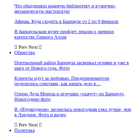
Что объединяло краевую библиотеку и кузнечно-
механическую мастерскую
Афиша. Куда сходить в Барнауле со 2 по 9 февраля
В барнаульском музее пройдет лекция о древних
крепостях Горного Алтая
Prev
Next
Общество
Центральный район Барнаула засверкал огнями и уже в
шаге от Нового года. Фото
Клиенты идут за любовью. Предприниматели
поделились советами, как начать дело в…
Олени Деда Мороза и игрушки «скачут» по Барнаулу.
Новогодние фото
В «Изумрудном» загорелась новогодняя елка лучше, чем
в Лондоне. Фото и видео
Prev
Next
Политика