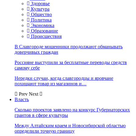
Здоровье
Культура
Общество
Политика
Экономика
Образование
Происшествия
В Славгороде мошенники продолжают обманывать
доверчивых граждан
Россияне выступили за бесплатные переводы средств
самому себе
Нередки случаи, когда славгородцы и яровчане
похищают товар из магазинов и…
Prev
Next
Власть
Сколько проектов заявлено на конкурс Губернаторских
грантов в сфере культуры
Между Алтайским краем и Новосибирской областью
определили точную границу