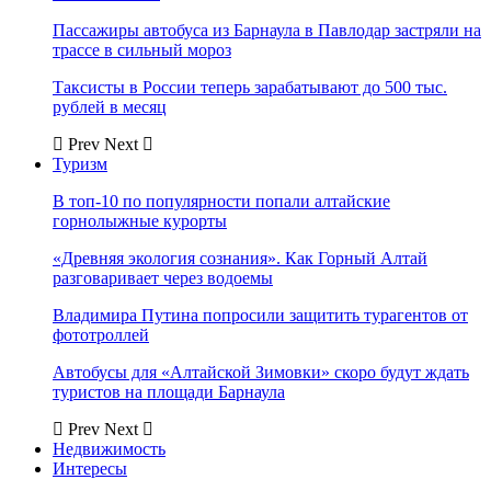
Пассажиры автобуса из Барнаула в Павлодар застряли на
трассе в сильный мороз
Таксисты в России теперь зарабатывают до 500 тыс.
рублей в месяц
Prev
Next
Туризм
В топ-10 по популярности попали алтайские
горнолыжные курорты
«Древняя экология сознания». Как Горный Алтай
разговаривает через водоемы
Владимира Путина попросили защитить турагентов от
фототроллей
Автобусы для «Алтайской Зимовки» скоро будут ждать
туристов на площади Барнаула
Prev
Next
Недвижимость
Интересы