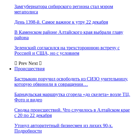
Замгубернатора сибирского региона стал мэром
мегаполиса
День 1398-й. Самое важное к утру 22 декабря
В Каменском районе Алтайского края выбрали главу
района
Зеленский согласился на трехстороннюю встречу с
Россией и США, но с условием
Prev
Next
Происшествия
Бастрыкин поручил освободить из СИЗО учительницу,
которую обвинили в совращении…
Барнаульская маршрутка сгорела «до скелета» возле ТЦ.
Фото и видео
Сводка происшествий. Что случилось в Алтайском крае
с 20 по 22 декабря
Утонул авторитетный бизнесмен из лихих 90-х.
Подробности