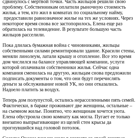
сдвинулось с мертвой точки. Часть жильцов решили свою
проблему. Собственникам оплатили рыночную стоимость
жилья, а тем, кто жил в комнатах по социальному найму,
предоставили равнозначное жилье на тех же условиях. Через
некоторое время снова все застопорилось, Елена еще раз
обратилась на телевидение. В результате большую часть
жильцов расселили.
Пока длилась бумажная война с чиновниками, жильцы
собственными силами ремонтировали здание. Красили стены,
меняли линолеум, латали крышу и отопление. Все это время
дом числился на балансе управляющей компании, услуги
которой оплачивали собственники жилья. Сейчас одна
компания сменилась на другую, жильцам снова предложили
подписать документы о том, что они будут перечислять
деньги за обслуживание новой УК, но они отказались.
Надоело платить за воздух.
Теперь дом полупустой, остались нерасселенными пять семей.
Фактически, в бараке проживают две женщины, остальные –
на съемном жилье. Понятно, что женщинам хочется уюта.
Елена обустроила свою комнату как могла. Пугает ее только
внезапно выпрыгивающие из щелей стен крысы да
прогнувшийся над головой потолок.