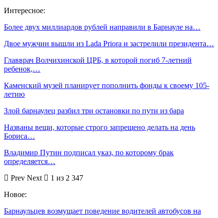
Интересное:
Более двух миллиардов рублей направили в Барнауле на…
Двое мужчин вышли из Lada Priora и застрелили президента…
Главврач Волчихинской ЦРБ, в которой погиб 7-летний
ребенок,…
Каменский музей планирует пополнить фонды к своему 105-
летию
Злой барнаулец разбил три остановки по пути из бара
Названы вещи, которые строго запрещено делать на день
Бориса…
Владимир Путин подписал указ, по которому брак
определяется…
Prev
Next
1 из 2 347
Новое:
Барнаульцев возмущает поведение водителей автобусов на