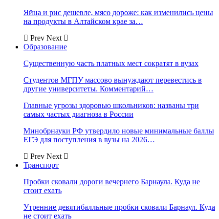
Яйца и рис дешевле, мясо дороже: как изменились цены
на продукты в Алтайском крае за…
Prev
Next
Образование
Существенную часть платных мест сократят в вузах
Студентов МГПУ массово вынуждают перевестись в
другие университеты. Комментарий…
Главные угрозы здоровью школьников: названы три
самых частых диагноза в России
Минобрнауки РФ утвердило новые минимальные баллы
ЕГЭ для поступления в вузы на 2026…
Prev
Next
Транспорт
Пробки сковали дороги вечернего Барнаула. Куда не
стоит ехать
Утренние девятибалльные пробки сковали Барнаул. Куда
не стоит ехать