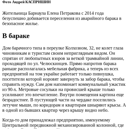
Фото Андрей КАСПРИШИН
Жительница Барнаула Елена Петракова с 2014 года
безуспешно добивается переселения из аварийного барака в
безопасное жилье.
В бараке
Дом барачного типа в переулке Колхозном, 32, не колет глаза
чиновникам и туристам своим неприглядным видом. Он
спрятан от любопытных взоров за веткой трамвайной линии,
проходящей по ул. Челюскинцев. Прямо напротив барака
раньше располагалась мебельная фабрика, а теперь из всех
предприятий на том украйке работает только пивнушка,
посетители которой норовят завернуть за забор барака, чтобы
справить нужду. Сам дом напоминает коммунальный ужастик
из 90-х. Метровые сосульки на провисшей крыше только
усиливают это впечатление. Внутри помещения картина еще
безрадостнее. В пустующей части на чердаке поселились
летучие мыши, по коридорам и квартирам шныряют крысы. А
в одной из бывших квартир через крышу видно небо.
Когда-то дом принадлежал предприятию, именуемому
Центральной передвижной механизированной колонной, где