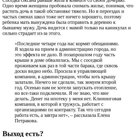
Соседка Оксана раньше жила в комнате со своей дочерью.
Одно время женщина пробовала снимать жилье, понимая, что
растить дочь в такой обстановке тяжело. Но в переездах и
частых сменах школ тоже нет ничего хорошего, поэтому
ребенка мать вынуждена была отправить в деревню к
бывшему мужу. Дочь видится с мамой только на каникулах и
сильно страдает из-за этого.
«Последние четыре года нас кормят обещаниями.
Я ходила на прием в администрацию города, но
это эффекта не дало. В позапрошлом году часть
крыши в доме обвалилась. Мы с соседкой
проживаем как раз в той части барака, где сквозь
доски видно небо. Просила в управляющей
компании, в администрации, чтобы хоть крышу
залатали. Ничего не сделали, так зимуем второй
год. Осенью нам не хотели запускать отопление,
но все-таки подключили. Я не знаю, что мне
делать. Денег на ипотеку у меня нет. Клининговая
компания, в которой я тружусь, работает с
организациями по контракту. Так что сегодня
работа есть, а завтра нет», – рассказала Елена
Петракова.
Выход есть?