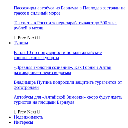
Пассажиры автобуса из Барнаула в Павлодар застряли на
трассе в сильный мороз
Таксисты в России теперь зарабатывают до 500 тыс.
рублей в месяц
Prev
Next
Туризм
В топ-10 по популярности попали алтайские
горнолыжные курорты
«Древняя экология сознания». Как Горный Алтай
разговаривает через водоемы
Владимира Путина попросили защитить турагентов от
фототроллей
Автобусы для «Алтайской Зимовки» скоро будут ждать
туристов на площади Барнаула
Prev
Next
Недвижимость
Интересы