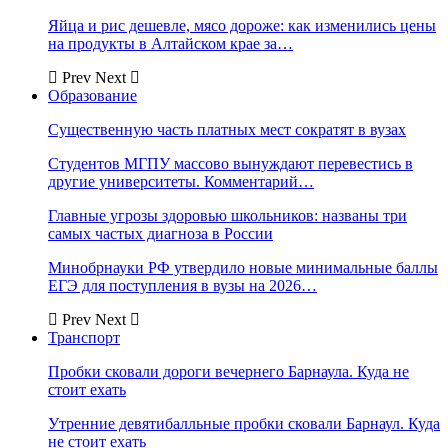
Яйца и рис дешевле, мясо дороже: как изменились цены
на продукты в Алтайском крае за…
Prev
Next
Образование
Существенную часть платных мест сократят в вузах
Студентов МГПУ массово вынуждают перевестись в
другие университеты. Комментарий…
Главные угрозы здоровью школьников: названы три
самых частых диагноза в России
Минобрнауки РФ утвердило новые минимальные баллы
ЕГЭ для поступления в вузы на 2026…
Prev
Next
Транспорт
Пробки сковали дороги вечернего Барнаула. Куда не
стоит ехать
Утренние девятибалльные пробки сковали Барнаул. Куда
не стоит ехать