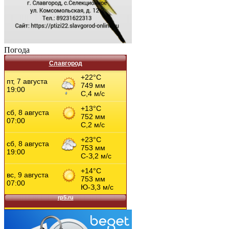
Погода
Славгород