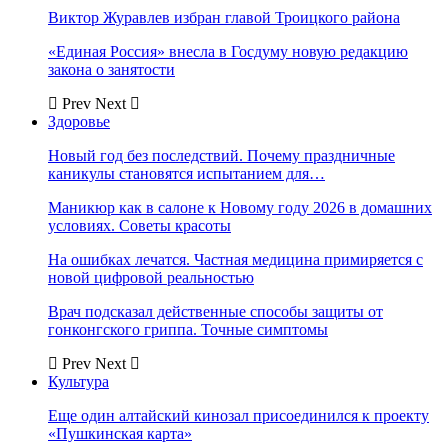
Виктор Журавлев избран главой Троицкого района
«Единая Россия» внесла в Госдуму новую редакцию
закона о занятости
Prev
Next
Здоровье
Новый год без последствий. Почему праздничные
каникулы становятся испытанием для…
Маникюр как в салоне к Новому году 2026 в домашних
условиях. Советы красоты
На ошибках лечатся. Частная медицина примиряется с
новой цифровой реальностью
Врач подсказал действенные способы защиты от
гонконгского гриппа. Точные симптомы
Prev
Next
Культура
Еще один алтайский кинозал присоединился к проекту
«Пушкинская карта»