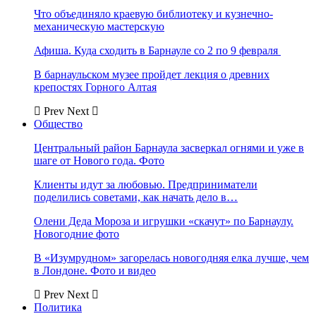
Что объединяло краевую библиотеку и кузнечно-
механическую мастерскую
Афиша. Куда сходить в Барнауле со 2 по 9 февраля
В барнаульском музее пройдет лекция о древних
крепостях Горного Алтая
Prev
Next
Общество
Центральный район Барнаула засверкал огнями и уже в
шаге от Нового года. Фото
Клиенты идут за любовью. Предприниматели
поделились советами, как начать дело в…
Олени Деда Мороза и игрушки «скачут» по Барнаулу.
Новогодние фото
В «Изумрудном» загорелась новогодняя елка лучше, чем
в Лондоне. Фото и видео
Prev
Next
Политика