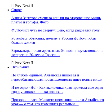
Prev
Next
Спорт
Алина Загитова сменила коньки на откровенное мини-
платье и гольфы. Фото
Футболист чуть не свернул шею, когда радовался голу
Ротенберг объяснил, почему в России футбол любят
больше хоккея
Барнаульцы поели ароматных блинов и поучаствовали в
лотерее на 20-летии Трассы…
Prev
Next
Экономика
Не хлебом единым. Алтайская пищевая и
перерабатывающая промышленность ищет новые ниши
И не одно «Но!» Как экономика края прожила еще один
год в условиях поиска новых…
Прихорошилась. Министр промышленности Алтайского
края — о том, как изменился реальный…