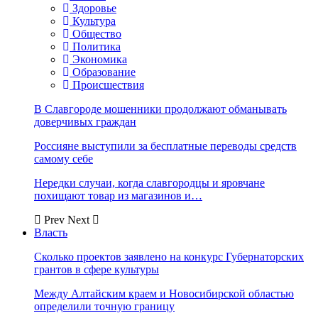
Здоровье
Культура
Общество
Политика
Экономика
Образование
Происшествия
В Славгороде мошенники продолжают обманывать
доверчивых граждан
Россияне выступили за бесплатные переводы средств
самому себе
Нередки случаи, когда славгородцы и яровчане
похищают товар из магазинов и…
Prev
Next
Власть
Сколько проектов заявлено на конкурс Губернаторских
грантов в сфере культуры
Между Алтайским краем и Новосибирской областью
определили точную границу