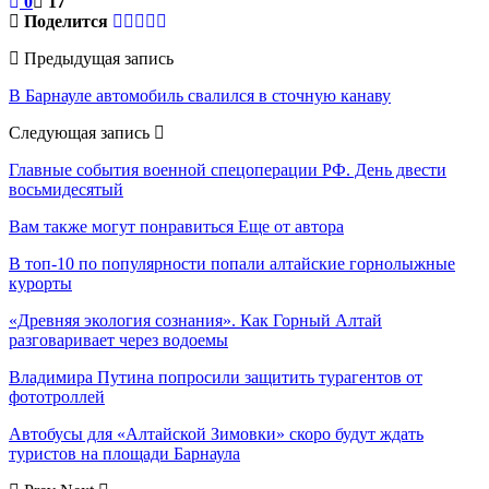
0
17
Поделится
Предыдущая запись
В Барнауле автомобиль свалился в сточную канаву
Следующая запись
Главные события военной спецоперации РФ. День двести
восьмидесятый
Вам также могут понравиться
Еще от автора
В топ-10 по популярности попали алтайские горнолыжные
курорты
«Древняя экология сознания». Как Горный Алтай
разговаривает через водоемы
Владимира Путина попросили защитить турагентов от
фототроллей
Автобусы для «Алтайской Зимовки» скоро будут ждать
туристов на площади Барнаула