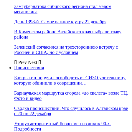
Замгубернатора сибирского региона стал мэром
мегаполиса
День 1398-й. Самое важное к утру 22 декабря
В Каменском районе Алтайского края выбрали главу
района
Зеленский согласился на трехстороннюю встречу с
Россией и США, но с условием
Prev
Next
Происшествия
Бастрыкин поручил освободить из СИЗО учительницу,
которую обвинили в совращении…
Барнаульская маршрутка сгорела «до скелета» возле ТЦ.
Фото и видео
Сводка происшествий. Что случилось в Алтайском крае
с 20 по 22 декабря
Утонул авторитетный бизнесмен из лихих 90-х.
Подробности