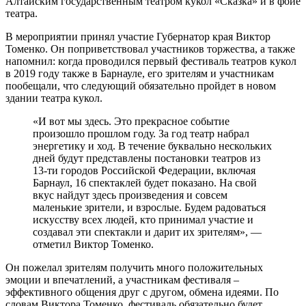
Алтайским государственным театром кукол «Сказка» и в фойе
театра.
В мероприятии принял участие Губернатор края Виктор
Томенко. Он поприветствовал участников торжества, а также
напомнил: когда проводился первый фестиваль театров кукол
в 2019 году также в Барнауле, его зрителям и участникам
пообещали, что следующий обязательно пройдет в новом
здании театра кукол.
«И вот мы здесь. Это прекрасное событие
произошло прошлом году. За год театр набрал
энергетику и ход. В течение буквально нескольких
дней будут представлены постановки театров из
13-ти городов Российской Федерации, включая
Барнаул, 16 спектаклей будет показано. На свой
вкус найдут здесь произведения и совсем
маленькие зрители, и взрослые. Будем радоваться
искусству всех людей, кто принимал участие и
создавал эти спектакли и дарит их зрителям», —
отметил Виктор Томенко.
Он пожелал зрителям получить много положительных
эмоции и впечатлений, а участникам фестиваля –
эффективного общения друг с другом, обмена идеями. По
словам Виктора Томенко, фестиваль обязательно будет