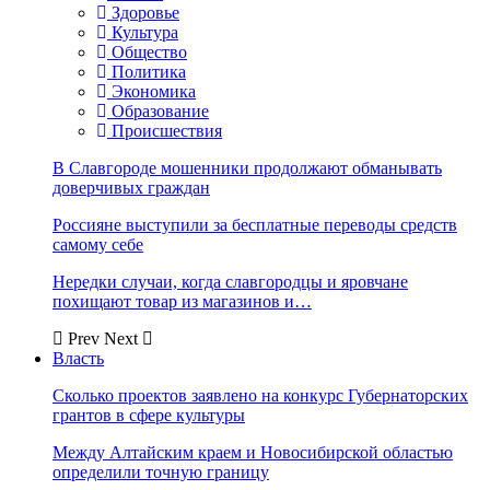
Здоровье
Культура
Общество
Политика
Экономика
Образование
Происшествия
В Славгороде мошенники продолжают обманывать
доверчивых граждан
Россияне выступили за бесплатные переводы средств
самому себе
Нередки случаи, когда славгородцы и яровчане
похищают товар из магазинов и…
Prev
Next
Власть
Сколько проектов заявлено на конкурс Губернаторских
грантов в сфере культуры
Между Алтайским краем и Новосибирской областью
определили точную границу