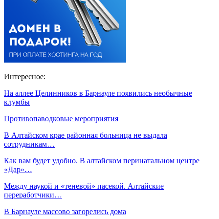
Интересное:
На аллее Целинников в Барнауле появились необычные
клумбы
Противопаводковые мероприятия
В Алтайском крае районная больница не выдала
сотрудникам…
Как вам будет удобно. В алтайском перинатальном центре
«Дар»…
Между наукой и «теневой» пасекой. Алтайские
переработчики…
В Барнауле массово загорелись дома