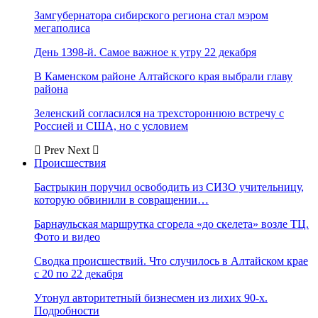
Замгубернатора сибирского региона стал мэром
мегаполиса
День 1398-й. Самое важное к утру 22 декабря
В Каменском районе Алтайского края выбрали главу
района
Зеленский согласился на трехстороннюю встречу с
Россией и США, но с условием
Prev
Next
Происшествия
Бастрыкин поручил освободить из СИЗО учительницу,
которую обвинили в совращении…
Барнаульская маршрутка сгорела «до скелета» возле ТЦ.
Фото и видео
Сводка происшествий. Что случилось в Алтайском крае
с 20 по 22 декабря
Утонул авторитетный бизнесмен из лихих 90-х.
Подробности