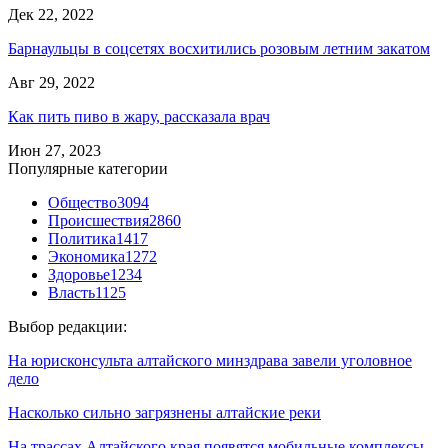
Дек 22, 2022
Барнаульцы в соцсетях восхитились розовым летним закатом
Авг 29, 2022
Как пить пиво в жару, рассказала врач
Июн 27, 2023
Популярные категории
Общество
3094
Происшествия
2860
Политика
1417
Экономика
1272
Здоровье
1234
Власть
1125
Выбор редакции:
На юрисконсульта алтайского минздрава завели уголовное
дело
Насколько сильно загрязнены алтайские реки
На трассах Алтайского края появятся мобильные комплексы…