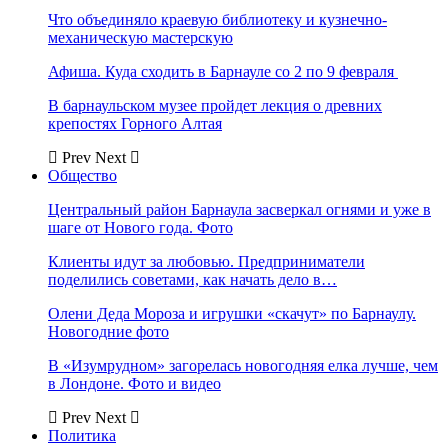
Что объединяло краевую библиотеку и кузнечно-
механическую мастерскую
Афиша. Куда сходить в Барнауле со 2 по 9 февраля
В барнаульском музее пройдет лекция о древних
крепостях Горного Алтая
Prev
Next
Общество
Центральный район Барнаула засверкал огнями и уже в
шаге от Нового года. Фото
Клиенты идут за любовью. Предприниматели
поделились советами, как начать дело в…
Олени Деда Мороза и игрушки «скачут» по Барнаулу.
Новогодние фото
В «Изумрудном» загорелась новогодняя елка лучше, чем
в Лондоне. Фото и видео
Prev
Next
Политика