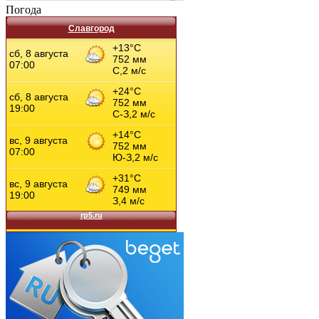
Погода
Славгород