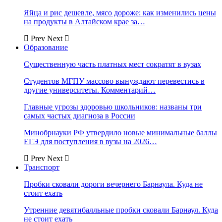
Яйца и рис дешевле, мясо дороже: как изменились цены
на продукты в Алтайском крае за…
Prev
Next
Образование
Существенную часть платных мест сократят в вузах
Студентов МГПУ массово вынуждают перевестись в
другие университеты. Комментарий…
Главные угрозы здоровью школьников: названы три
самых частых диагноза в России
Минобрнауки РФ утвердило новые минимальные баллы
ЕГЭ для поступления в вузы на 2026…
Prev
Next
Транспорт
Пробки сковали дороги вечернего Барнаула. Куда не
стоит ехать
Утренние девятибалльные пробки сковали Барнаул. Куда
не стоит ехать