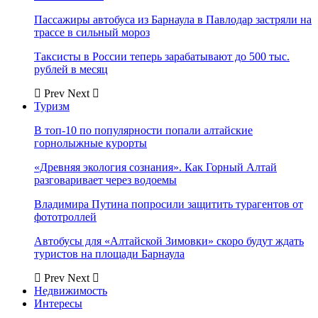
Пассажиры автобуса из Барнаула в Павлодар застряли на
трассе в сильный мороз
Таксисты в России теперь зарабатывают до 500 тыс.
рублей в месяц
Prev
Next
Туризм
В топ-10 по популярности попали алтайские
горнолыжные курорты
«Древняя экология сознания». Как Горный Алтай
разговаривает через водоемы
Владимира Путина попросили защитить турагентов от
фототроллей
Автобусы для «Алтайской Зимовки» скоро будут ждать
туристов на площади Барнаула
Prev
Next
Недвижимость
Интересы