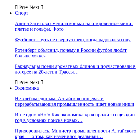
Prev
Next
Спорт
Алина Загитова сменила коньки на откровенное мини-
платье и гольфы. Фото
Футболист чуть не свернул шею, когда радовался голу
Ротенберг объяснил, почему в России футбол любят
больше хоккея
Барнаульцы поели ароматных блинов и поучаствовали в
лотерее на 20-летии Трассы…
Prev
Next
Экономика
Не хлебом единым. Алтайская пищевая и
перерабатывающая промышленность ищет новые ниши
И не одно «Но!» Как экономика края прожила еще один
год в условиях поиска новых…
Прихорошилась. Министр промышленности Алтайского
края — о том, как изменился реальный…