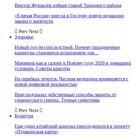
Виктор Журавлев избран главой Троицкого района
«Единая Россия» внесла в Госдуму новую редакцию
закона о занятости
Prev
Next
Здоровье
Новый год без последствий. Почему праздничные
каникулы становятся испытанием для…
Маникюр как в салоне к Новому году 2026 в домашних
условиях. Советы красоты
На ошибках лечатся. Частная медицина примиряется с
новой цифровой реальностью
Врач подсказал действенные способы защиты от
гонконгского гриппа. Точные симптомы
Prev
Next
Культура
Еще один алтайский кинозал присоединился к проекту
«Пушкинская карта»