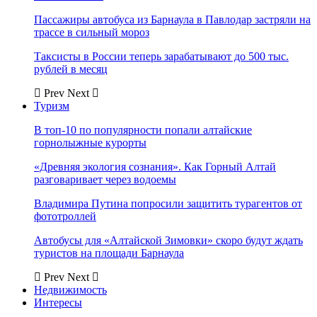
Пассажиры автобуса из Барнаула в Павлодар застряли на
трассе в сильный мороз
Таксисты в России теперь зарабатывают до 500 тыс.
рублей в месяц
Prev
Next
Туризм
В топ-10 по популярности попали алтайские
горнолыжные курорты
«Древняя экология сознания». Как Горный Алтай
разговаривает через водоемы
Владимира Путина попросили защитить турагентов от
фототроллей
Автобусы для «Алтайской Зимовки» скоро будут ждать
туристов на площади Барнаула
Prev
Next
Недвижимость
Интересы