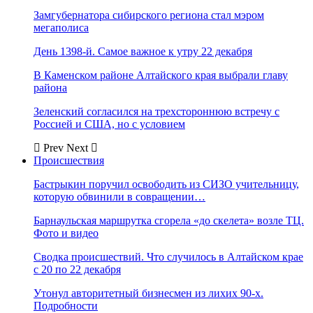
Замгубернатора сибирского региона стал мэром
мегаполиса
День 1398-й. Самое важное к утру 22 декабря
В Каменском районе Алтайского края выбрали главу
района
Зеленский согласился на трехстороннюю встречу с
Россией и США, но с условием
Prev
Next
Происшествия
Бастрыкин поручил освободить из СИЗО учительницу,
которую обвинили в совращении…
Барнаульская маршрутка сгорела «до скелета» возле ТЦ.
Фото и видео
Сводка происшествий. Что случилось в Алтайском крае
с 20 по 22 декабря
Утонул авторитетный бизнесмен из лихих 90-х.
Подробности