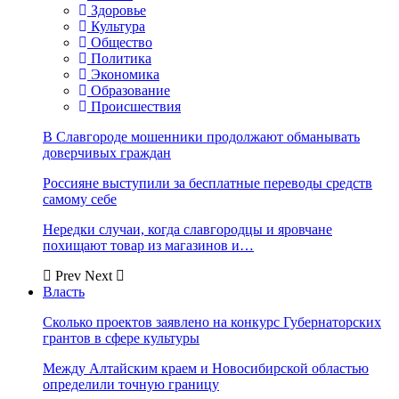
Здоровье
Культура
Общество
Политика
Экономика
Образование
Происшествия
В Славгороде мошенники продолжают обманывать
доверчивых граждан
Россияне выступили за бесплатные переводы средств
самому себе
Нередки случаи, когда славгородцы и яровчане
похищают товар из магазинов и…
Prev
Next
Власть
Сколько проектов заявлено на конкурс Губернаторских
грантов в сфере культуры
Между Алтайским краем и Новосибирской областью
определили точную границу