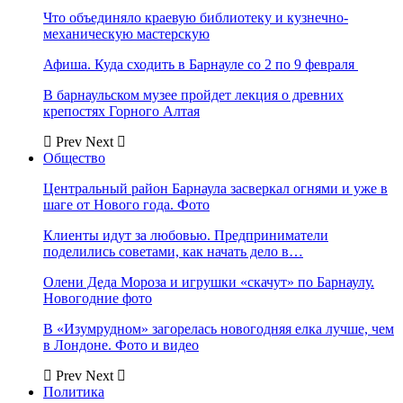
Что объединяло краевую библиотеку и кузнечно-
механическую мастерскую
Афиша. Куда сходить в Барнауле со 2 по 9 февраля
В барнаульском музее пройдет лекция о древних
крепостях Горного Алтая
Prev
Next
Общество
Центральный район Барнаула засверкал огнями и уже в
шаге от Нового года. Фото
Клиенты идут за любовью. Предприниматели
поделились советами, как начать дело в…
Олени Деда Мороза и игрушки «скачут» по Барнаулу.
Новогодние фото
В «Изумрудном» загорелась новогодняя елка лучше, чем
в Лондоне. Фото и видео
Prev
Next
Политика