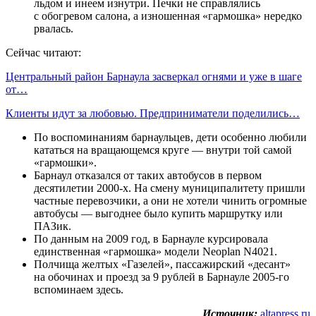
льдом и инеем изнутри. Печки не справлялись
с обогревом салона, а изношенная «гармошка» нередко
рвалась.
Сейчас читают:
Центральный район Барнаула засверкал огнями и уже в шаге
от…
Клиенты идут за любовью. Предприниматели поделились…
По воспоминаниям барнаульцев, дети особенно любили
кататься на вращающемся круге — внутри той самой
«гармошки».
Барнаул отказался от таких автобусов в первом
десятилетии 2000-х. На смену муниципалитету пришли
частные перевозчики, а они не хотели чинить огромные
автобусы — выгоднее было купить маршрутку или
ПАЗик.
По данным на 2009 год, в Барнауле курсировала
единственная «гармошка» модели Neoplan N4021.
Полчища желтых «Газелей», пассажирский «десант»
на обочинах и проезд за 9 рублей в Барнауле 2005-го
вспоминаем здесь.
Источник:
altapress.ru