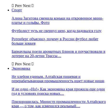
Prev
Next
Спорт
Алина Загитова сменила коньки на откровенное мини-
платье и гольфы. Фото
Футболист чуть не свернул шею, когда радовался голу
Ротенберг объяснил, почему в России футбол любят
больше хоккея
Барнаульцы поели ароматных блинов и поучаствовали в
лотерее на 20-летии Трассы…
Prev
Next
Экономика
Не хлебом единым. Алтайская пищевая и
перерабатывающая промышленность ищет новые ниши
И не одно «Но!» Как экономика края прожила еще один
год в условиях поиска новых…
Прихорошилась. Министр промышленности Алтайского
края — о том, как изменился реальный…