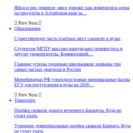
Яйца и рис дешевле, мясо дороже: как изменились цены
на продукты в Алтайском крае за…
Prev
Next
Образование
Существенную часть платных мест сократят в вузах
Студентов МГПУ массово вынуждают перевестись в
другие университеты. Комментарий…
Главные угрозы здоровью школьников: названы три
самых частых диагноза в России
Минобрнауки РФ утвердило новые минимальные баллы
ЕГЭ для поступления в вузы на 2026…
Prev
Next
Транспорт
Пробки сковали дороги вечернего Барнаула. Куда не
стоит ехать
Утренние девятибалльные пробки сковали Барнаул. Куда
не стоит ехать