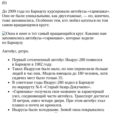
(
0
)
До 2009 года по Барнаулу курсировали автобусы-«гармошки».
Они не были уникальными, как двухэтажные, — но, конечно,
тоже запомнились. Особенно тем, кто любил кататься на том
самом вращающемся круге.
Автобус, ретро.
Первый сочлененный автобус Икарус-280 появился
в Барнауле в 1982 году.
Таких Икарусов было мало, но они перевозили больше
людей в час-пик. Модель вмещала до 180 человек, хотя
сидячих мест было только 35.
В советские годы Икарус-280 ходил в Барнауле
по маршруту № 6 «Старый базар-Докучаево».
«Гармошка» получила свое название за характерный
узел, соединяющий части автобуса. Транспорт достигал
18 метров, имел четыре двери. При этом автобус ехал
плавно и почти не кренился.
Икарусы были холодными. Зимой окна покрывались