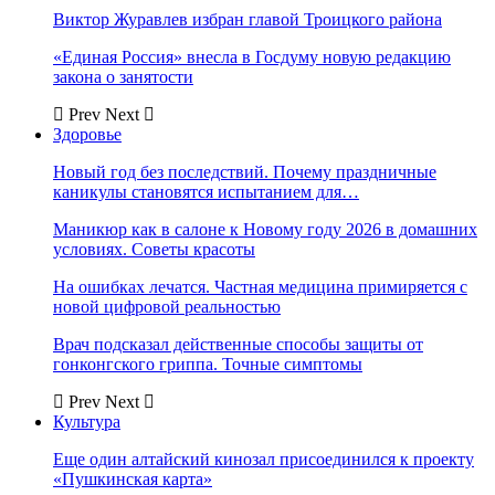
Виктор Журавлев избран главой Троицкого района
«Единая Россия» внесла в Госдуму новую редакцию
закона о занятости
Prev
Next
Здоровье
Новый год без последствий. Почему праздничные
каникулы становятся испытанием для…
Маникюр как в салоне к Новому году 2026 в домашних
условиях. Советы красоты
На ошибках лечатся. Частная медицина примиряется с
новой цифровой реальностью
Врач подсказал действенные способы защиты от
гонконгского гриппа. Точные симптомы
Prev
Next
Культура
Еще один алтайский кинозал присоединился к проекту
«Пушкинская карта»