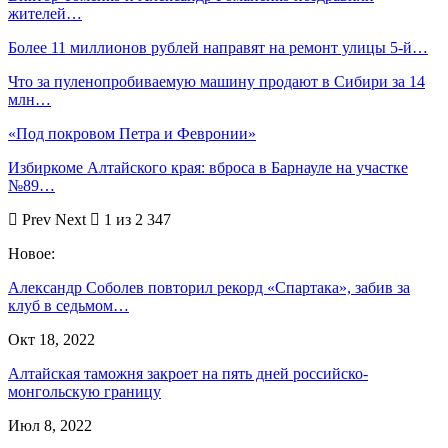
жителей…
Более 11 миллионов рублей направят на ремонт улицы 5-й…
Что за пуленопробиваемую машину продают в Сибири за 14
млн…
«Под покровом Петра и Февронии»
Избиркоме Алтайского края: вброса в Барнауле на участке
№89…
Prev
Next
1 из 2 347
Новое:
Александр Соболев повторил рекорд «Спартака», забив за
клуб в седьмом…
Окт 18, 2022
Алтайская таможня закроет на пять дней российско-
монгольскую границу
Июл 8, 2022