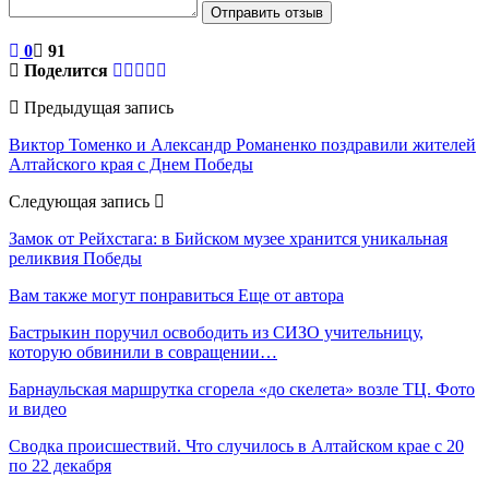
Отправить отзыв
0
91
Поделится
Предыдущая запись
Виктор Томенко и Александр Романенко поздравили жителей
Алтайского края с Днем Победы
Следующая запись
Замок от Рейхстага: в Бийском музее хранится уникальная
реликвия Победы
Вам также могут понравиться
Еще от автора
Бастрыкин поручил освободить из СИЗО учительницу,
которую обвинили в совращении…
Барнаульская маршрутка сгорела «до скелета» возле ТЦ. Фото
и видео
Сводка происшествий. Что случилось в Алтайском крае с 20
по 22 декабря