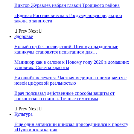
Виктор Журавлев избран главой Троицкого района
«Единая Россия» внесла в Госдуму новую редакцию
закона о занятости
Prev
Next
Здоровье
Новый год без последствий. Почему праздничные
каникулы становятся испытанием для…
Маникюр как в салоне к Новому году 2026 в домашних
условиях. Советы красоты
На ошибках лечатся. Частная медицина примиряется с
новой цифровой реальностью
Врач подсказал действенные способы защиты от
гонконгского гриппа. Точные симптомы
Prev
Next
Культура
Еще один алтайский кинозал присоединился к проекту
«Пушкинская карта»