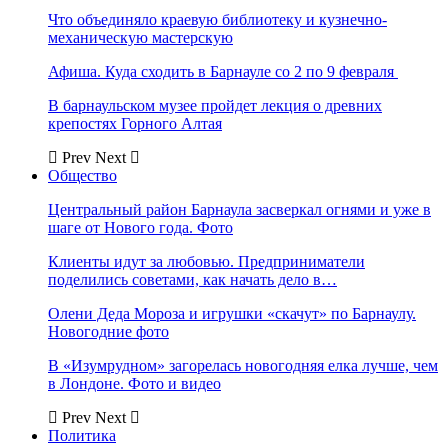
Что объединяло краевую библиотеку и кузнечно-
механическую мастерскую
Афиша. Куда сходить в Барнауле со 2 по 9 февраля
В барнаульском музее пройдет лекция о древних
крепостях Горного Алтая
Prev
Next
Общество
Центральный район Барнаула засверкал огнями и уже в
шаге от Нового года. Фото
Клиенты идут за любовью. Предприниматели
поделились советами, как начать дело в…
Олени Деда Мороза и игрушки «скачут» по Барнаулу.
Новогодние фото
В «Изумрудном» загорелась новогодняя елка лучше, чем
в Лондоне. Фото и видео
Prev
Next
Политика