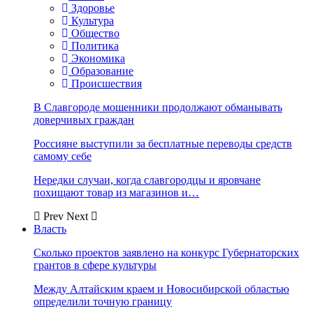
Здоровье
Культура
Общество
Политика
Экономика
Образование
Происшествия
В Славгороде мошенники продолжают обманывать
доверчивых граждан
Россияне выступили за бесплатные переводы средств
самому себе
Нередки случаи, когда славгородцы и яровчане
похищают товар из магазинов и…
Prev
Next
Власть
Сколько проектов заявлено на конкурс Губернаторских
грантов в сфере культуры
Между Алтайским краем и Новосибирской областью
определили точную границу