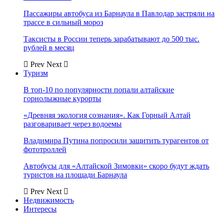
Пассажиры автобуса из Барнаула в Павлодар застряли на
трассе в сильный мороз
Таксисты в России теперь зарабатывают до 500 тыс.
рублей в месяц
Prev
Next
Туризм
В топ-10 по популярности попали алтайские
горнолыжные курорты
«Древняя экология сознания». Как Горный Алтай
разговаривает через водоемы
Владимира Путина попросили защитить турагентов от
фототроллей
Автобусы для «Алтайской Зимовки» скоро будут ждать
туристов на площади Барнаула
Prev
Next
Недвижимость
Интересы