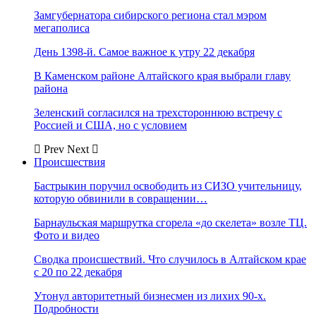
Замгубернатора сибирского региона стал мэром
мегаполиса
День 1398-й. Самое важное к утру 22 декабря
В Каменском районе Алтайского края выбрали главу
района
Зеленский согласился на трехстороннюю встречу с
Россией и США, но с условием
Prev
Next
Происшествия
Бастрыкин поручил освободить из СИЗО учительницу,
которую обвинили в совращении…
Барнаульская маршрутка сгорела «до скелета» возле ТЦ.
Фото и видео
Сводка происшествий. Что случилось в Алтайском крае
с 20 по 22 декабря
Утонул авторитетный бизнесмен из лихих 90-х.
Подробности