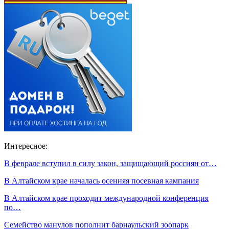
Интересное:
В феврале вступил в силу закон, защищающий россиян от…
В Алтайском крае началась осенняя посевная кампания
В Алтайском крае проходит международной конференция
по…
Семейство манулов пополнит барнаульский зоопарк