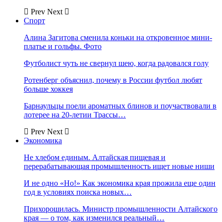
Prev
Next
Спорт
Алина Загитова сменила коньки на откровенное мини-
платье и гольфы. Фото
Футболист чуть не свернул шею, когда радовался голу
Ротенберг объяснил, почему в России футбол любят
больше хоккея
Барнаульцы поели ароматных блинов и поучаствовали в
лотерее на 20-летии Трассы…
Prev
Next
Экономика
Не хлебом единым. Алтайская пищевая и
перерабатывающая промышленность ищет новые ниши
И не одно «Но!» Как экономика края прожила еще один
год в условиях поиска новых…
Прихорошилась. Министр промышленности Алтайского
края — о том, как изменился реальный…