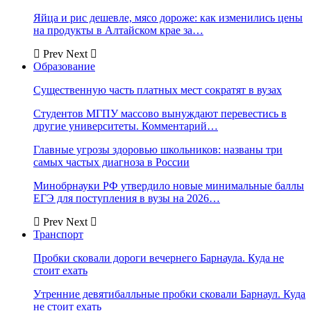
Яйца и рис дешевле, мясо дороже: как изменились цены
на продукты в Алтайском крае за…
Prev
Next
Образование
Существенную часть платных мест сократят в вузах
Студентов МГПУ массово вынуждают перевестись в
другие университеты. Комментарий…
Главные угрозы здоровью школьников: названы три
самых частых диагноза в России
Минобрнауки РФ утвердило новые минимальные баллы
ЕГЭ для поступления в вузы на 2026…
Prev
Next
Транспорт
Пробки сковали дороги вечернего Барнаула. Куда не
стоит ехать
Утренние девятибалльные пробки сковали Барнаул. Куда
не стоит ехать