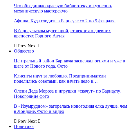
Что объединяло краевую библиотеку и кузнечно-
механическую мастерскую
Афиша. Куда сходить в Барнауле со 2 по 9 февраля
В барнаульском музее пройдет лекция о древних
крепостях Горного Алтая
Prev
Next
Общество
Центральный район Барнаула засверкал огнями и уже в
шаге от Нового года. Фото
Клиенты идут за любовью. Предприниматели
поделились советами, как начать дело в…
Олени Деда Мороза и игрушки «скачут» по Барнаулу.
Новогодние фото
В «Изумрудном» загорелась новогодняя елка лучше, чем
в Лондоне. Фото и видео
Prev
Next
Политика