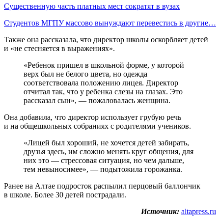
Существенную часть платных мест сократят в вузах
Студентов МГПУ массово вынуждают перевестись в другие…
Также она рассказала, что директор школы оскорбляет детей
и «не стесняется в выражениях».
«Ребенок пришел в школьной форме, у которой
верх был не белого цвета, но одежда
соответствовала положению лицея. Директор
отчитал так, что у ребенка слезы на глазах. Это
рассказал сын», — пожаловалась женщина.
Она добавила, что директор использует грубую речь
и на общешкольных собраниях с родителями учеников.
«Лицей был хороший, не хочется детей забирать,
друзья здесь, им сложно менять круг общения, для
них это — стрессовая ситуация, но чем дальше,
тем невыносимее», — подытожила горожанка.
Ранее на Алтае подросток распылил перцовый баллончик
в школе. Более 30 детей пострадали.
Источник:
altapress.ru