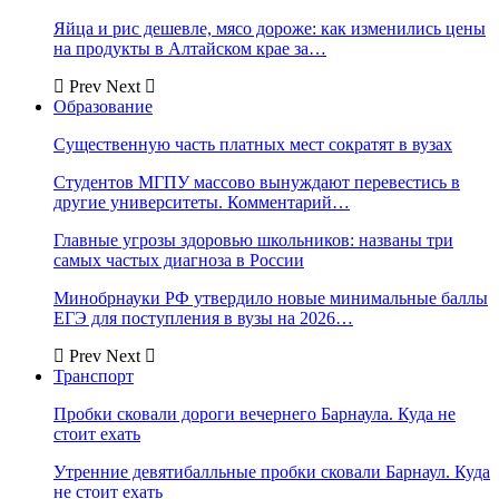
Яйца и рис дешевле, мясо дороже: как изменились цены
на продукты в Алтайском крае за…
Prev
Next
Образование
Существенную часть платных мест сократят в вузах
Студентов МГПУ массово вынуждают перевестись в
другие университеты. Комментарий…
Главные угрозы здоровью школьников: названы три
самых частых диагноза в России
Минобрнауки РФ утвердило новые минимальные баллы
ЕГЭ для поступления в вузы на 2026…
Prev
Next
Транспорт
Пробки сковали дороги вечернего Барнаула. Куда не
стоит ехать
Утренние девятибалльные пробки сковали Барнаул. Куда
не стоит ехать