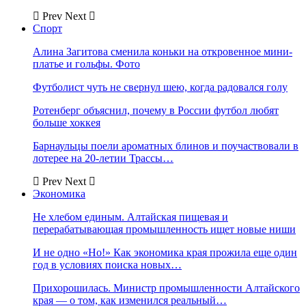
Prev
Next
Спорт
Алина Загитова сменила коньки на откровенное мини-
платье и гольфы. Фото
Футболист чуть не свернул шею, когда радовался голу
Ротенберг объяснил, почему в России футбол любят
больше хоккея
Барнаульцы поели ароматных блинов и поучаствовали в
лотерее на 20-летии Трассы…
Prev
Next
Экономика
Не хлебом единым. Алтайская пищевая и
перерабатывающая промышленность ищет новые ниши
И не одно «Но!» Как экономика края прожила еще один
год в условиях поиска новых…
Прихорошилась. Министр промышленности Алтайского
края — о том, как изменился реальный…