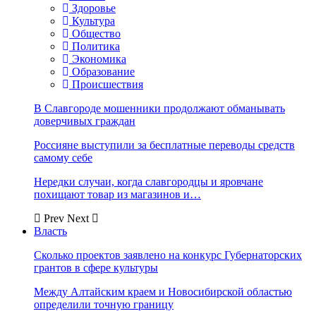
Здоровье
Культура
Общество
Политика
Экономика
Образование
Происшествия
В Славгороде мошенники продолжают обманывать
доверчивых граждан
Россияне выступили за бесплатные переводы средств
самому себе
Нередки случаи, когда славгородцы и яровчане
похищают товар из магазинов и…
Prev
Next
Власть
Сколько проектов заявлено на конкурс Губернаторских
грантов в сфере культуры
Между Алтайским краем и Новосибирской областью
определили точную границу