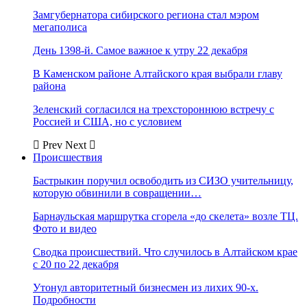
Замгубернатора сибирского региона стал мэром
мегаполиса
День 1398-й. Самое важное к утру 22 декабря
В Каменском районе Алтайского края выбрали главу
района
Зеленский согласился на трехстороннюю встречу с
Россией и США, но с условием
Prev
Next
Происшествия
Бастрыкин поручил освободить из СИЗО учительницу,
которую обвинили в совращении…
Барнаульская маршрутка сгорела «до скелета» возле ТЦ.
Фото и видео
Сводка происшествий. Что случилось в Алтайском крае
с 20 по 22 декабря
Утонул авторитетный бизнесмен из лихих 90-х.
Подробности