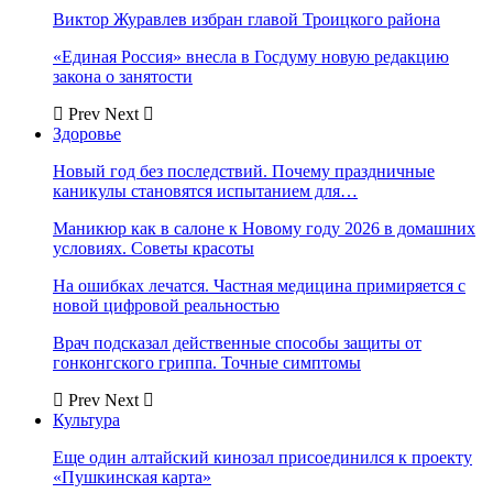
Виктор Журавлев избран главой Троицкого района
«Единая Россия» внесла в Госдуму новую редакцию
закона о занятости
Prev
Next
Здоровье
Новый год без последствий. Почему праздничные
каникулы становятся испытанием для…
Маникюр как в салоне к Новому году 2026 в домашних
условиях. Советы красоты
На ошибках лечатся. Частная медицина примиряется с
новой цифровой реальностью
Врач подсказал действенные способы защиты от
гонконгского гриппа. Точные симптомы
Prev
Next
Культура
Еще один алтайский кинозал присоединился к проекту
«Пушкинская карта»