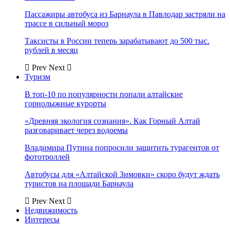
Пассажиры автобуса из Барнаула в Павлодар застряли на
трассе в сильный мороз
Таксисты в России теперь зарабатывают до 500 тыс.
рублей в месяц
Prev
Next
Туризм
В топ-10 по популярности попали алтайские
горнолыжные курорты
«Древняя экология сознания». Как Горный Алтай
разговаривает через водоемы
Владимира Путина попросили защитить турагентов от
фототроллей
Автобусы для «Алтайской Зимовки» скоро будут ждать
туристов на площади Барнаула
Prev
Next
Недвижимость
Интересы