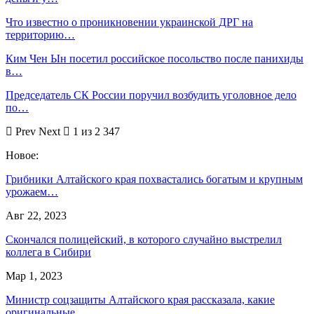
Что известно о проникновении украинской ДРГ на
территорию…
Ким Чен Ын посетил российское посольство после панихиды
в…
Председатель СК России поручил возбудить уголовное дело
по…
Prev
Next
1 из 2 347
Новое:
Грибники Алтайского края похвастались богатым и крупным
урожаем…
Авг 22, 2023
Скончался полицейский, в которого случайно выстрелил
коллега в Сибири
Мар 1, 2023
Министр соцзащиты Алтайского края рассказала, какие
оригинальные…