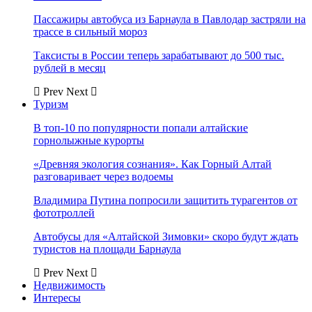
Пассажиры автобуса из Барнаула в Павлодар застряли на
трассе в сильный мороз
Таксисты в России теперь зарабатывают до 500 тыс.
рублей в месяц
Prev
Next
Туризм
В топ-10 по популярности попали алтайские
горнолыжные курорты
«Древняя экология сознания». Как Горный Алтай
разговаривает через водоемы
Владимира Путина попросили защитить турагентов от
фототроллей
Автобусы для «Алтайской Зимовки» скоро будут ждать
туристов на площади Барнаула
Prev
Next
Недвижимость
Интересы