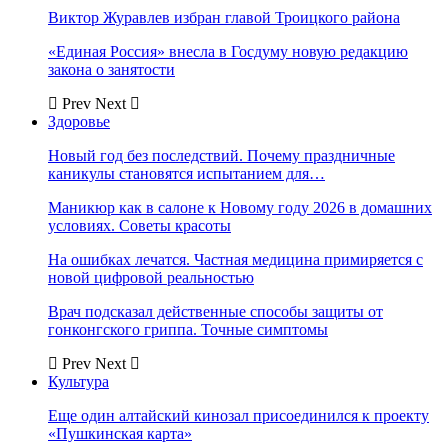
Виктор Журавлев избран главой Троицкого района
«Единая Россия» внесла в Госдуму новую редакцию
закона о занятости
Prev
Next
Здоровье
Новый год без последствий. Почему праздничные
каникулы становятся испытанием для…
Маникюр как в салоне к Новому году 2026 в домашних
условиях. Советы красоты
На ошибках лечатся. Частная медицина примиряется с
новой цифровой реальностью
Врач подсказал действенные способы защиты от
гонконгского гриппа. Точные симптомы
Prev
Next
Культура
Еще один алтайский кинозал присоединился к проекту
«Пушкинская карта»