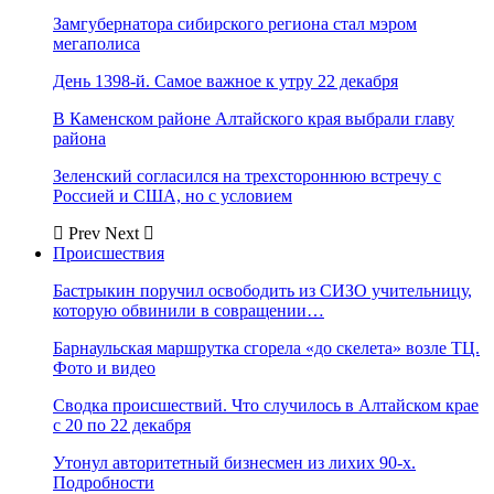
Замгубернатора сибирского региона стал мэром
мегаполиса
День 1398-й. Самое важное к утру 22 декабря
В Каменском районе Алтайского края выбрали главу
района
Зеленский согласился на трехстороннюю встречу с
Россией и США, но с условием
Prev
Next
Происшествия
Бастрыкин поручил освободить из СИЗО учительницу,
которую обвинили в совращении…
Барнаульская маршрутка сгорела «до скелета» возле ТЦ.
Фото и видео
Сводка происшествий. Что случилось в Алтайском крае
с 20 по 22 декабря
Утонул авторитетный бизнесмен из лихих 90-х.
Подробности