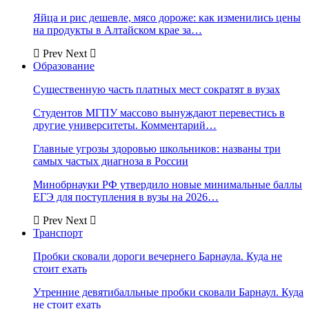
Яйца и рис дешевле, мясо дороже: как изменились цены
на продукты в Алтайском крае за…
Prev
Next
Образование
Существенную часть платных мест сократят в вузах
Студентов МГПУ массово вынуждают перевестись в
другие университеты. Комментарий…
Главные угрозы здоровью школьников: названы три
самых частых диагноза в России
Минобрнауки РФ утвердило новые минимальные баллы
ЕГЭ для поступления в вузы на 2026…
Prev
Next
Транспорт
Пробки сковали дороги вечернего Барнаула. Куда не
стоит ехать
Утренние девятибалльные пробки сковали Барнаул. Куда
не стоит ехать