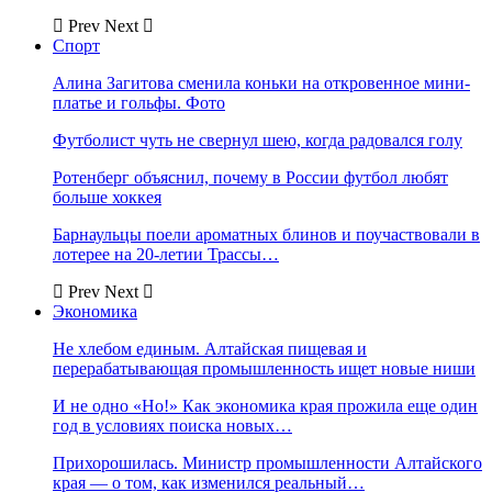
Prev
Next
Спорт
Алина Загитова сменила коньки на откровенное мини-
платье и гольфы. Фото
Футболист чуть не свернул шею, когда радовался голу
Ротенберг объяснил, почему в России футбол любят
больше хоккея
Барнаульцы поели ароматных блинов и поучаствовали в
лотерее на 20-летии Трассы…
Prev
Next
Экономика
Не хлебом единым. Алтайская пищевая и
перерабатывающая промышленность ищет новые ниши
И не одно «Но!» Как экономика края прожила еще один
год в условиях поиска новых…
Прихорошилась. Министр промышленности Алтайского
края — о том, как изменился реальный…