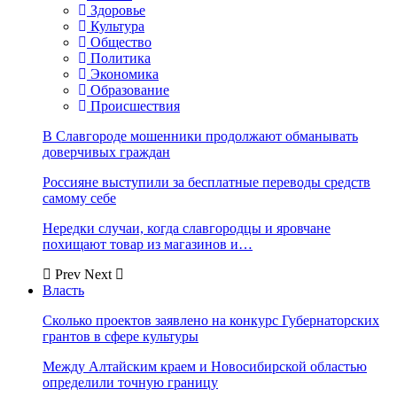
Здоровье
Культура
Общество
Политика
Экономика
Образование
Происшествия
В Славгороде мошенники продолжают обманывать
доверчивых граждан
Россияне выступили за бесплатные переводы средств
самому себе
Нередки случаи, когда славгородцы и яровчане
похищают товар из магазинов и…
Prev
Next
Власть
Сколько проектов заявлено на конкурс Губернаторских
грантов в сфере культуры
Между Алтайским краем и Новосибирской областью
определили точную границу