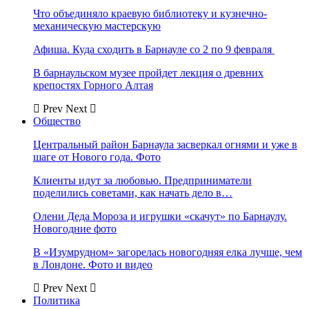
Что объединяло краевую библиотеку и кузнечно-
механическую мастерскую
Афиша. Куда сходить в Барнауле со 2 по 9 февраля
В барнаульском музее пройдет лекция о древних
крепостях Горного Алтая
Prev
Next
Общество
Центральный район Барнаула засверкал огнями и уже в
шаге от Нового года. Фото
Клиенты идут за любовью. Предприниматели
поделились советами, как начать дело в…
Олени Деда Мороза и игрушки «скачут» по Барнаулу.
Новогодние фото
В «Изумрудном» загорелась новогодняя елка лучше, чем
в Лондоне. Фото и видео
Prev
Next
Политика