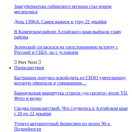
Замгубернатора сибирского региона стал мэром
мегаполиса
День 1398-й. Самое важное к утру 22 декабря
В Каменском районе Алтайского края выбрали главу
района
Зеленский согласился на трехстороннюю встречу с
Россией и США, но с условием
Prev
Next
Происшествия
Бастрыкин поручил освободить из СИЗО учительницу,
которую обвинили в совращении…
Барнаульская маршрутка сгорела «до скелета» возле ТЦ.
Фото и видео
Сводка происшествий. Что случилось в Алтайском крае
с 20 по 22 декабря
Утонул авторитетный бизнесмен из лихих 90-х.
Подробности