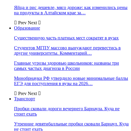
Яйца и рис дешевле, мясо дороже: как изменились цены
на продукты в Алтайском крае за…
Prev
Next
Образование
Существенную часть платных мест сократят в вузах
Студентов МГПУ массово вынуждают перевестись в
другие университеты. Комментарий…
Главные угрозы здоровью школьников: названы три
самых частых диагноза в России
Минобрнауки РФ утвердило новые минимальные баллы
ЕГЭ для поступления в вузы на 2026…
Prev
Next
Транспорт
Пробки сковали дороги вечернего Барнаула. Куда не
стоит ехать
Утренние девятибалльные пробки сковали Барнаул. Куда
не стоит ехать