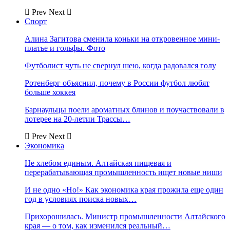
Prev
Next
Спорт
Алина Загитова сменила коньки на откровенное мини-
платье и гольфы. Фото
Футболист чуть не свернул шею, когда радовался голу
Ротенберг объяснил, почему в России футбол любят
больше хоккея
Барнаульцы поели ароматных блинов и поучаствовали в
лотерее на 20-летии Трассы…
Prev
Next
Экономика
Не хлебом единым. Алтайская пищевая и
перерабатывающая промышленность ищет новые ниши
И не одно «Но!» Как экономика края прожила еще один
год в условиях поиска новых…
Прихорошилась. Министр промышленности Алтайского
края — о том, как изменился реальный…