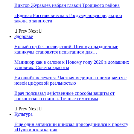
Виктор Журавлев избран главой Троицкого района
«Единая Россия» внесла в Госдуму новую редакцию
закона о занятости
Prev
Next
Здоровье
Новый год без последствий. Почему праздничные
каникулы становятся испытанием для…
Маникюр как в салоне к Новому году 2026 в домашних
условиях. Советы красоты
На ошибках лечатся. Частная медицина примиряется с
новой цифровой реальностью
Врач подсказал действенные способы защиты от
гонконгского гриппа. Точные симптомы
Prev
Next
Культура
Еще один алтайский кинозал присоединился к проекту
«Пушкинская карта»