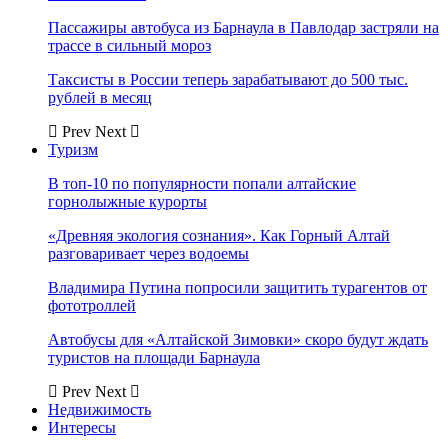
Пассажиры автобуса из Барнаула в Павлодар застряли на
трассе в сильный мороз
Таксисты в России теперь зарабатывают до 500 тыс.
рублей в месяц
Prev
Next
Туризм
В топ-10 по популярности попали алтайские
горнолыжные курорты
«Древняя экология сознания». Как Горный Алтай
разговаривает через водоемы
Владимира Путина попросили защитить турагентов от
фототроллей
Автобусы для «Алтайской Зимовки» скоро будут ждать
туристов на площади Барнаула
Prev
Next
Недвижимость
Интересы