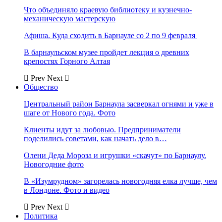
Что объединяло краевую библиотеку и кузнечно-
механическую мастерскую
Афиша. Куда сходить в Барнауле со 2 по 9 февраля
В барнаульском музее пройдет лекция о древних
крепостях Горного Алтая
Prev
Next
Общество
Центральный район Барнаула засверкал огнями и уже в
шаге от Нового года. Фото
Клиенты идут за любовью. Предприниматели
поделились советами, как начать дело в…
Олени Деда Мороза и игрушки «скачут» по Барнаулу.
Новогодние фото
В «Изумрудном» загорелась новогодняя елка лучше, чем
в Лондоне. Фото и видео
Prev
Next
Политика