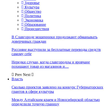
Здоровье
Культура
Общество
Политика
Экономика
Образование
Происшествия
В Славгороде мошенники продолжают обманывать
доверчивых граждан
Россияне выступили за бесплатные переводы средств
самому себе
Нередки случаи, когда славгородцы и яровчане
похищают товар из магазинов и…
Prev
Next
Власть
Сколько проектов заявлено на конкурс Губернаторских
грантов в сфере культуры
Между Алтайским краем и Новосибирской областью
определили точную границу