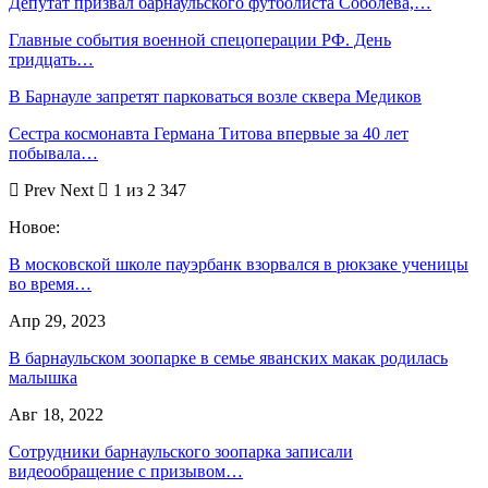
Депутат призвал барнаульского футболиста Соболева,…
Главные события военной спецоперации РФ. День
тридцать…
В Барнауле запретят парковаться возле сквера Медиков
Сестра космонавта Германа Титова впервые за 40 лет
побывала…
Prev
Next
1 из 2 347
Новое:
В московской школе пауэрбанк взорвался в рюкзаке ученицы
во время…
Апр 29, 2023
В барнаульском зоопарке в семье яванских макак родилась
малышка
Авг 18, 2022
Сотрудники барнаульского зоопарка записали
видеообращение с призывом…