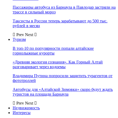
Пассажиры автобуса из Барнаула в Павлодар застряли на
трассе в сильный мороз
Таксисты в России теперь зарабатывают до 500 тыс.
рублей в месяц
Prev
Next
Туризм
В топ-10 по популярности попали алтайские
горнолыжные курорты
«Древняя экология сознания». Как Горный Алтай
разговаривает через водоемы
Владимира Путина попросили защитить турагентов от
фототроллей
Автобусы для «Алтайской Зимовки» скоро будут ждать
туристов на площади Барнаула
Prev
Next
Недвижимость
Интересы