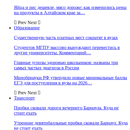
Яйца и рис дешевле, мясо дороже: как изменились цены
на продукты в Алтайском крае за…
Prev
Next
Образование
Существенную часть платных мест сократят в вузах
Студентов МГПУ массово вынуждают перевестись в
другие университеты. Комментарий…
Главные угрозы здоровью школьников: названы три
самых частых диагноза в России
Минобрнауки РФ утвердило новые минимальные баллы
ЕГЭ для поступления в вузы на 2026…
Prev
Next
Транспорт
Пробки сковали дороги вечернего Барнаула. Куда не
стоит ехать
Утренние девятибалльные пробки сковали Барнаул. Куда
не стоит ехать