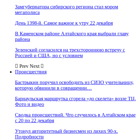
Замгубернатора сибирского региона стал мэром
мегаполиса
День 1398-й. Самое важное к утру 22 декабря
В Каменском районе Алтайского края выбрали главу
района
Зеленский согласился на трехстороннюю встречу с
Россией и США, но с условием
Prev
Next
Происшествия
Бастрыкин поручил освободить из СИЗО учительницу,
которую обвинили в совращении…
Барнаульская маршрутка сгорела «до скелета» возле ТЦ.
Фото и видео
Сводка происшествий. Что случилось в Алтайском крае
с 20 по 22 декабря
Утонул авторитетный бизнесмен из лихих 90-х.
Подробности