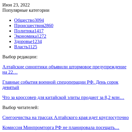
Июн 23, 2022
Популярные категории
Общество
3094
Происшествия
2860
Политика
1417
Экономика
1272
Здоровье
1234
Власть
1125
Выбор редакции:
Алтайские синоптики объявили штормовое предупреждение
на 22…
Главные события военной спецоперации РФ. День сорок
девятый
Что за кроссовер для китайской элиты продают за 8,2 млн…
Выбор читателей:
Снегоочистка на трассах Алтайского края идет круглосуточно
Комиссия Минпромторга РФ не планировала посещать…