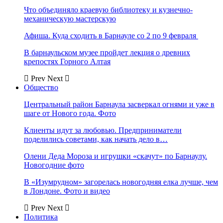
Что объединяло краевую библиотеку и кузнечно-
механическую мастерскую
Афиша. Куда сходить в Барнауле со 2 по 9 февраля
В барнаульском музее пройдет лекция о древних
крепостях Горного Алтая
Prev
Next
Общество
Центральный район Барнаула засверкал огнями и уже в
шаге от Нового года. Фото
Клиенты идут за любовью. Предприниматели
поделились советами, как начать дело в…
Олени Деда Мороза и игрушки «скачут» по Барнаулу.
Новогодние фото
В «Изумрудном» загорелась новогодняя елка лучше, чем
в Лондоне. Фото и видео
Prev
Next
Политика