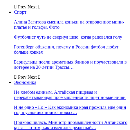
Prev
Next
Спорт
Алина Загитова сменила коньки на откровенное мини-
платье и гольфы. Фото
Футболист чуть не свернул шею, когда радовался голу
Ротенберг объяснил, почему в России футбол любят
больше хоккея
Барнаульцы поели ароматных блинов и поучаствовали в
лотерее на 20-летии Трассы…
Prev
Next
Экономика
Не хлебом единым. Алтайская пищевая и
перерабатывающая промышленность ищет новые ниши
И не одно «Но!» Как экономика края прожила еще один
год в условиях поиска новых…
Прихорошилась. Министр промышленности Алтайского
края — о том, как изменился реальный…