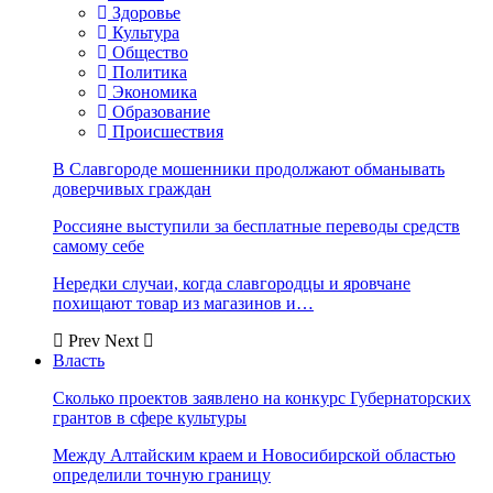
Здоровье
Культура
Общество
Политика
Экономика
Образование
Происшествия
В Славгороде мошенники продолжают обманывать
доверчивых граждан
Россияне выступили за бесплатные переводы средств
самому себе
Нередки случаи, когда славгородцы и яровчане
похищают товар из магазинов и…
Prev
Next
Власть
Сколько проектов заявлено на конкурс Губернаторских
грантов в сфере культуры
Между Алтайским краем и Новосибирской областью
определили точную границу