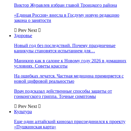
Виктор Журавлев избран главой Троицкого района
«Единая Россия» внесла в Госдуму новую редакцию
закона о занятости
Prev
Next
Здоровье
Новый год без последствий. Почему праздничные
каникулы становятся испытанием для…
Маникюр как в салоне к Новому году 2026 в домашних
условиях. Советы красоты
На ошибках лечатся. Частная медицина примиряется с
новой цифровой реальностью
Врач подсказал действенные способы защиты от
гонконгского гриппа. Точные симптомы
Prev
Next
Культура
Еще один алтайский кинозал присоединился к проекту
«Пушкинская карта»