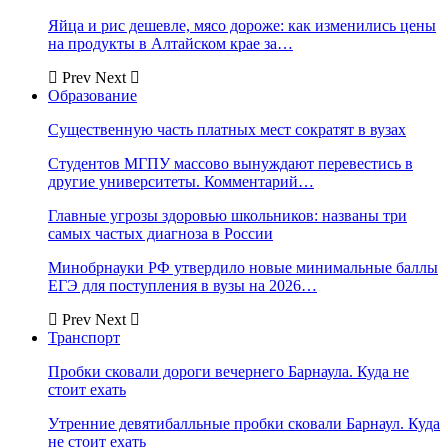
Яйца и рис дешевле, мясо дороже: как изменились цены
на продукты в Алтайском крае за…
Prev
Next
Образование
Существенную часть платных мест сократят в вузах
Студентов МГПУ массово вынуждают перевестись в
другие университеты. Комментарий…
Главные угрозы здоровью школьников: названы три
самых частых диагноза в России
Минобрнауки РФ утвердило новые минимальные баллы
ЕГЭ для поступления в вузы на 2026…
Prev
Next
Транспорт
Пробки сковали дороги вечернего Барнаула. Куда не
стоит ехать
Утренние девятибалльные пробки сковали Барнаул. Куда
не стоит ехать