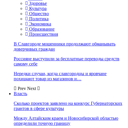
Здоровье
Культура
Общество
Политика
Экономика
Образование
Происшествия
В Славгороде мошенники продолжают обманывать
доверчивых граждан
Россияне выступили за бесплатные переводы средств
самому себе
Нередки случаи, когда славгородцы и яровчане
похищают товар из магазинов и…
Prev
Next
Власть
Сколько проектов заявлено на конкурс Губернаторских
грантов в сфере культуры
Между Алтайским краем и Новосибирской областью
определили точную границу