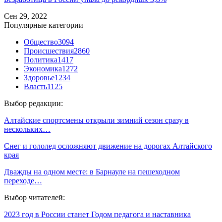
Сен 29, 2022
Популярные категории
Общество
3094
Происшествия
2860
Политика
1417
Экономика
1272
Здоровье
1234
Власть
1125
Выбор редакции:
Алтайские спортсмены открыли зимний сезон сразу в
нескольких…
Снег и гололед осложняют движение на дорогах Алтайского
края
Дважды на одном месте: в Барнауле на пешеходном
переходе…
Выбор читателей:
2023 год в России станет Годом педагога и наставника