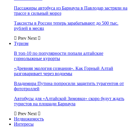
Пассажиры автобуса из Барнаула в Павлодар застряли на
трассе в сильный мороз
Таксисты в России теперь зарабатывают до 500 тыс.
рублей в месяц
Prev
Next
Туризм
В топ-10 по популярности попали алтайские
горнолыжные курорты
«Древняя экология сознания». Как Горный Алтай
разговаривает через водоемы
Владимира Путина попросили защитить турагентов от
фототроллей
Автобусы для «Алтайской Зимовки» скоро будут ждать
туристов на площади Барнаула
Prev
Next
Недвижимость
Интересы