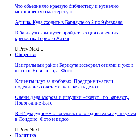
Что объединяло краевую библиотеку и кузнечно-
механическую мастерскую
Афиша. Куда сходить в Барнауле со 2 по 9 февраля
В барнаульском музее пройдет лекция о древних
крепостях Горного Алтая
Prev
Next
Общество
Центральный район Барнаула засверкал огнями и уже в
шаге от Нового года. Фото
Клиенты идут за любовью. Предприниматели
поделились советами, как начать дело в…
Олени Деда Мороза и игрушки «скачут» по Барнаулу.
Новогодние фото
В «Изумрудном» загорелась новогодняя елка лучше, чем
в Лондоне. Фото и видео
Prev
Next
Политика