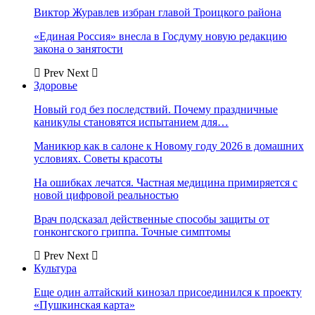
Виктор Журавлев избран главой Троицкого района
«Единая Россия» внесла в Госдуму новую редакцию
закона о занятости
Prev
Next
Здоровье
Новый год без последствий. Почему праздничные
каникулы становятся испытанием для…
Маникюр как в салоне к Новому году 2026 в домашних
условиях. Советы красоты
На ошибках лечатся. Частная медицина примиряется с
новой цифровой реальностью
Врач подсказал действенные способы защиты от
гонконгского гриппа. Точные симптомы
Prev
Next
Культура
Еще один алтайский кинозал присоединился к проекту
«Пушкинская карта»