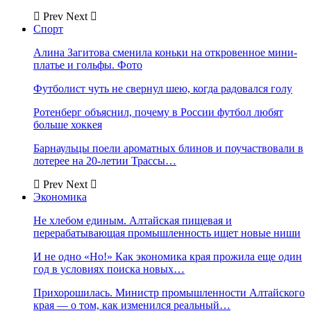
Prev
Next
Спорт
Алина Загитова сменила коньки на откровенное мини-
платье и гольфы. Фото
Футболист чуть не свернул шею, когда радовался голу
Ротенберг объяснил, почему в России футбол любят
больше хоккея
Барнаульцы поели ароматных блинов и поучаствовали в
лотерее на 20-летии Трассы…
Prev
Next
Экономика
Не хлебом единым. Алтайская пищевая и
перерабатывающая промышленность ищет новые ниши
И не одно «Но!» Как экономика края прожила еще один
год в условиях поиска новых…
Прихорошилась. Министр промышленности Алтайского
края — о том, как изменился реальный…