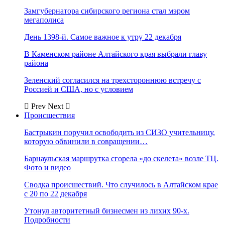
Замгубернатора сибирского региона стал мэром
мегаполиса
День 1398-й. Самое важное к утру 22 декабря
В Каменском районе Алтайского края выбрали главу
района
Зеленский согласился на трехстороннюю встречу с
Россией и США, но с условием
Prev
Next
Происшествия
Бастрыкин поручил освободить из СИЗО учительницу,
которую обвинили в совращении…
Барнаульская маршрутка сгорела «до скелета» возле ТЦ.
Фото и видео
Сводка происшествий. Что случилось в Алтайском крае
с 20 по 22 декабря
Утонул авторитетный бизнесмен из лихих 90-х.
Подробности