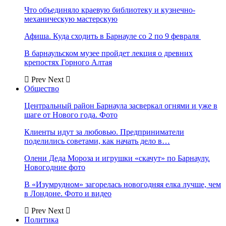
Что объединяло краевую библиотеку и кузнечно-
механическую мастерскую
Афиша. Куда сходить в Барнауле со 2 по 9 февраля
В барнаульском музее пройдет лекция о древних
крепостях Горного Алтая
Prev
Next
Общество
Центральный район Барнаула засверкал огнями и уже в
шаге от Нового года. Фото
Клиенты идут за любовью. Предприниматели
поделились советами, как начать дело в…
Олени Деда Мороза и игрушки «скачут» по Барнаулу.
Новогодние фото
В «Изумрудном» загорелась новогодняя елка лучше, чем
в Лондоне. Фото и видео
Prev
Next
Политика