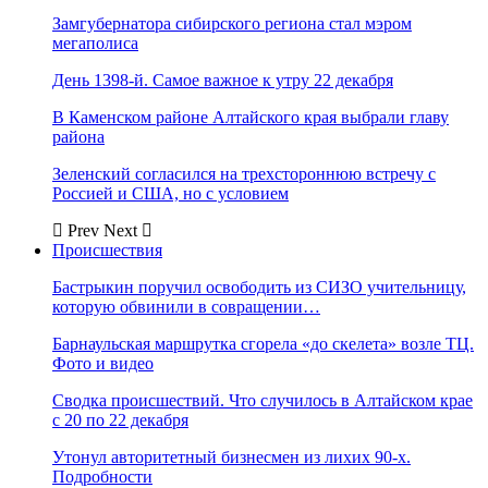
Замгубернатора сибирского региона стал мэром
мегаполиса
День 1398-й. Самое важное к утру 22 декабря
В Каменском районе Алтайского края выбрали главу
района
Зеленский согласился на трехстороннюю встречу с
Россией и США, но с условием
Prev
Next
Происшествия
Бастрыкин поручил освободить из СИЗО учительницу,
которую обвинили в совращении…
Барнаульская маршрутка сгорела «до скелета» возле ТЦ.
Фото и видео
Сводка происшествий. Что случилось в Алтайском крае
с 20 по 22 декабря
Утонул авторитетный бизнесмен из лихих 90-х.
Подробности