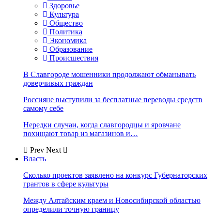
Здоровье
Культура
Общество
Политика
Экономика
Образование
Происшествия
В Славгороде мошенники продолжают обманывать
доверчивых граждан
Россияне выступили за бесплатные переводы средств
самому себе
Нередки случаи, когда славгородцы и яровчане
похищают товар из магазинов и…
Prev
Next
Власть
Сколько проектов заявлено на конкурс Губернаторских
грантов в сфере культуры
Между Алтайским краем и Новосибирской областью
определили точную границу