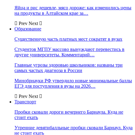
Яйца и рис дешевле, мясо дороже: как изменились цены
на продукты в Алтайском крае за…
Prev
Next
Образование
Существенную часть платных мест сократят в вузах
Студентов МГПУ массово вынуждают перевестись в
другие университеты. Комментарий…
Главные угрозы здоровью школьников: названы три
самых частых диагноза в России
Минобрнауки РФ утвердило новые минимальные баллы
ЕГЭ для поступления в вузы на 2026…
Prev
Next
Транспорт
Пробки сковали дороги вечернего Барнаула. Куда не
стоит ехать
Утренние девятибалльные пробки сковали Барнаул. Куда
не стоит ехать