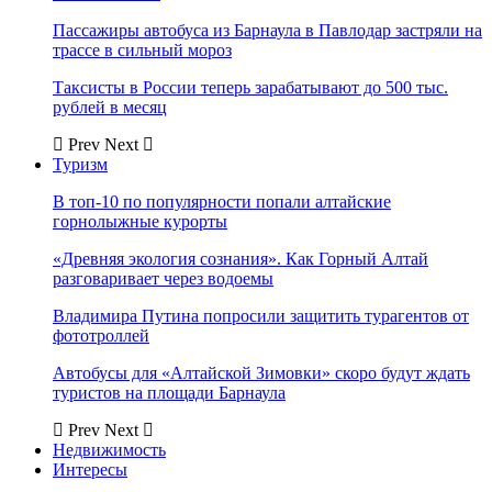
Пассажиры автобуса из Барнаула в Павлодар застряли на
трассе в сильный мороз
Таксисты в России теперь зарабатывают до 500 тыс.
рублей в месяц
Prev
Next
Туризм
В топ-10 по популярности попали алтайские
горнолыжные курорты
«Древняя экология сознания». Как Горный Алтай
разговаривает через водоемы
Владимира Путина попросили защитить турагентов от
фототроллей
Автобусы для «Алтайской Зимовки» скоро будут ждать
туристов на площади Барнаула
Prev
Next
Недвижимость
Интересы