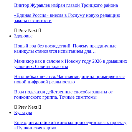
Виктор Журавлев избран главой Троицкого района
«Единая Россия» внесла в Госдуму новую редакцию
закона о занятости
Prev
Next
Здоровье
Новый год без последствий. Почему праздничные
каникулы становятся испытанием для…
Маникюр как в салоне к Новому году 2026 в домашних
условиях. Советы красоты
На ошибках лечатся. Частная медицина примиряется с
новой цифровой реальностью
Врач подсказал действенные способы защиты от
гонконгского гриппа. Точные симптомы
Prev
Next
Культура
Еще один алтайский кинозал присоединился к проекту
«Пушкинская карта»