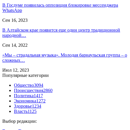
В Госдуме появилась оппозиция блокировке мессенджера
WhatsApp
Сен 16, 2023
В Алтайском крае появится еще один центр традиционной
народной…
Сен 14, 2022
«Мы – страдальная музыка». Молодая барнаульская группа – о
сложных…
Июл 12, 2023
Популярные категории
Общество
3094
Происшествия
2860
Политика
1417
Экономика
1272
Здоровье
1234
Власть
1125
Выбор редакции: