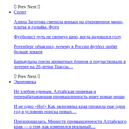
Prev
Next
Спорт
Алина Загитова сменила коньки на откровенное мини-
платье и гольфы. Фото
Футболист чуть не свернул шею, когда радовался голу
Ротенберг объяснил, почему в России футбол любят
больше хоккея
Барнаульцы поели ароматных блинов и поучаствовали в
лотерее на 20-летии Трассы…
Prev
Next
Экономика
Не хлебом единым. Алтайская пищевая и
перерабатывающая промышленность ищет новые ниши
И не одно «Но!» Как экономика края прожила еще один
год в условиях поиска новых…
Прихорошилась. Министр промышленности Алтайского
края — о том, как изменился реальный…