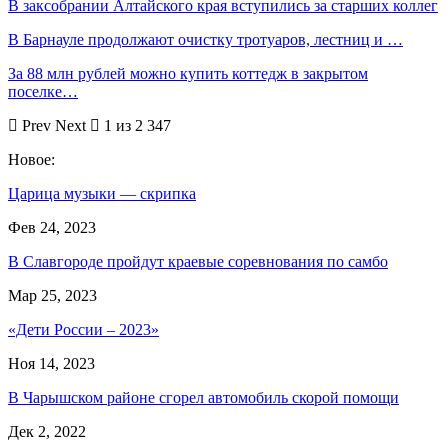
В заксобрании Алтайского края вступились за старших коллег
В Барнауле продолжают очистку тротуаров, лестниц и …
За 88 млн рублей можно купить коттедж в закрытом
поселке…
Prev
Next
1 из 2 347
Новое:
Царица музыки — скрипка
Фев 24, 2023
В Славгороде пройдут краевые соревнования по самбо
Мар 25, 2023
«Дети России – 2023»
Ноя 14, 2023
В Чарышском районе сгорел автомобиль скорой помощи
Дек 2, 2022