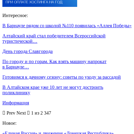
Интересное:
В Барнауле рядом со школой №110 появилась «Аллея Победы»
Алтайский край стал победителем Всероссийской
туристической…
День города Славгорода
По городу и по горам. Как взять машину напрокат
в Барнауле…
Готовимся к дачному сезону: советы по уходу за рассадой
В Алтайском крае уже 10 лет не могут достроить
поликлинику
Информация
Prev
Next
1 из 2 347
Новое:
«Единая Россия» и движение «Донецкая Республика»