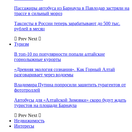
Пассажиры автобуса из Барнаула в Павлодар застряли на
трассе в сильный мороз
Таксисты в России теперь зарабатывают до 500 тыс.
рублей в месяц
Prev
Next
Туризм
В топ-10 по популярности попали алтайские
горнолыжные курорты
«Древняя экология сознания». Как Горный Алтай
разговаривает через водоемы
Владимира Путина попросили защитить турагентов от
фототроллей
Автобусы для «Алтайской Зимовки» скоро будут ждать
туристов на площади Барнаула
Prev
Next
Недвижимость
Интересы