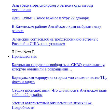
Замгубернатора сибирского региона стал мэром
мегаполиса
День 1398-й. Самое важное к утру 22 декабря
В Каменском районе Алтайского края выбрали главу
района
Зеленский согласился на трехстороннюю встречу с
Россией и США, но с условием
Prev
Next
Происшествия
Бастрыкин поручил освободить из СИЗО учительницу,
которую обвинили в совращении…
Барнаульская маршрутка сгорела «до скелета» возле ТЦ.
Фото и видео
Сводка происшествий. Что случилось в Алтайском крае
с 20 по 22 декабря
Утонул авторитетный бизнесмен из лихих 90-х.
Подробности