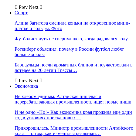
Prev
Next
Спорт
Алина Загитова сменила коньки на откровенное мини-
платье и гольфы. Фото
Футболист чуть не свернул шею, когда радовался голу
Ротенберг объяснил, почему в России футбол любят
больше хоккея
Барнаульцы поели ароматных блинов и поучаствовали в
лотерее на 20-летии Трассы…
Prev
Next
Экономика
Не хлебом единым. Алтайская пищевая и
перерабатывающая промышленность ищет новые ниши
И не одно «Но!» Как экономика края прожила еще один
год в условиях поиска новых…
Прихорошилась. Министр промышленности Алтайского
края — о том, как изменился реальный…