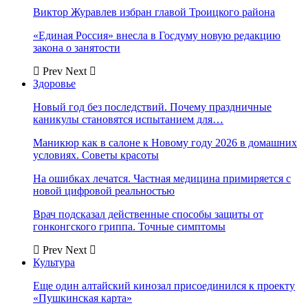
Виктор Журавлев избран главой Троицкого района
«Единая Россия» внесла в Госдуму новую редакцию
закона о занятости
Prev
Next
Здоровье
Новый год без последствий. Почему праздничные
каникулы становятся испытанием для…
Маникюр как в салоне к Новому году 2026 в домашних
условиях. Советы красоты
На ошибках лечатся. Частная медицина примиряется с
новой цифровой реальностью
Врач подсказал действенные способы защиты от
гонконгского гриппа. Точные симптомы
Prev
Next
Культура
Еще один алтайский кинозал присоединился к проекту
«Пушкинская карта»