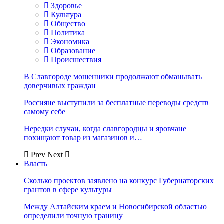
Здоровье
Культура
Общество
Политика
Экономика
Образование
Происшествия
В Славгороде мошенники продолжают обманывать
доверчивых граждан
Россияне выступили за бесплатные переводы средств
самому себе
Нередки случаи, когда славгородцы и яровчане
похищают товар из магазинов и…
Prev
Next
Власть
Сколько проектов заявлено на конкурс Губернаторских
грантов в сфере культуры
Между Алтайским краем и Новосибирской областью
определили точную границу