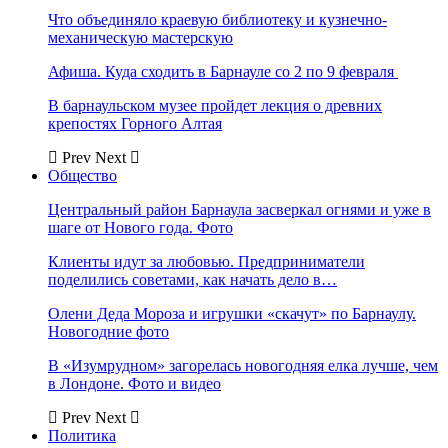
Что объединяло краевую библиотеку и кузнечно-
механическую мастерскую
Афиша. Куда сходить в Барнауле со 2 по 9 февраля
В барнаульском музее пройдет лекция о древних
крепостях Горного Алтая
Prev
Next
Общество
Центральный район Барнаула засверкал огнями и уже в
шаге от Нового года. Фото
Клиенты идут за любовью. Предприниматели
поделились советами, как начать дело в…
Олени Деда Мороза и игрушки «скачут» по Барнаулу.
Новогодние фото
В «Изумрудном» загорелась новогодняя елка лучше, чем
в Лондоне. Фото и видео
Prev
Next
Политика