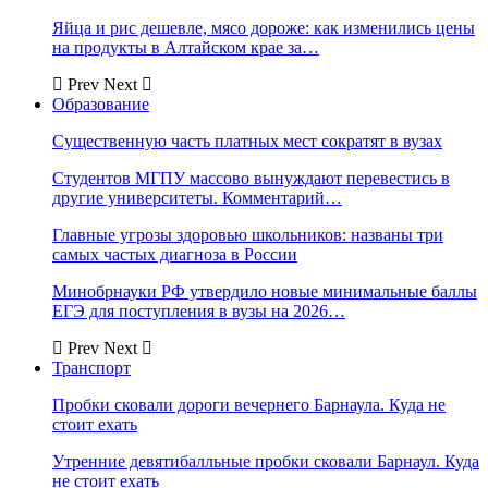
Яйца и рис дешевле, мясо дороже: как изменились цены
на продукты в Алтайском крае за…
Prev
Next
Образование
Существенную часть платных мест сократят в вузах
Студентов МГПУ массово вынуждают перевестись в
другие университеты. Комментарий…
Главные угрозы здоровью школьников: названы три
самых частых диагноза в России
Минобрнауки РФ утвердило новые минимальные баллы
ЕГЭ для поступления в вузы на 2026…
Prev
Next
Транспорт
Пробки сковали дороги вечернего Барнаула. Куда не
стоит ехать
Утренние девятибалльные пробки сковали Барнаул. Куда
не стоит ехать