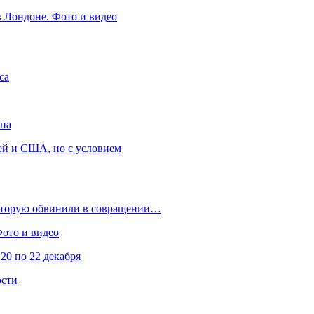
в Лондоне. Фото и видео
са
она
ей и США, но с условием
которую обвинили в совращении…
Фото и видео
20 по 22 декабря
ости