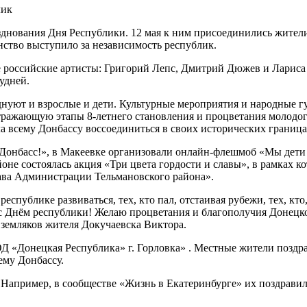
днования Дня Республики. 12 мая к ним присоединились жители 
нство выступило за независимость республик.
 российские артисты: Григорий Лепс, Дмитрий Дюжев и Лариса 
удней.
нуют и взрослые и дети. Культурные мероприятия и народные гу
тражающую этапы 8-летнего становления и процветания молодог
а всему Донбассу воссоединиться в своих исторических граница
 Донбасс!», в Макеевке организовали онлайн-флешмоб «Мы дети 
оне состоялась акция «Три цвета гордости и славы», в рамках 
лава Администрации Тельмановского района».
спублике развиваться, тех, кто пал, отстаивая рубежи, тех, кто
с Днём республики! Желаю процветания и благополучия Донецк
х земляков жителя Докучаевска Виктора.
Д «Донецкая Республика» г. Горловка» . Местные жители поздра
ему Донбассу.
Например, в сообществе «Жизнь в Екатеринбурге» их поздравил