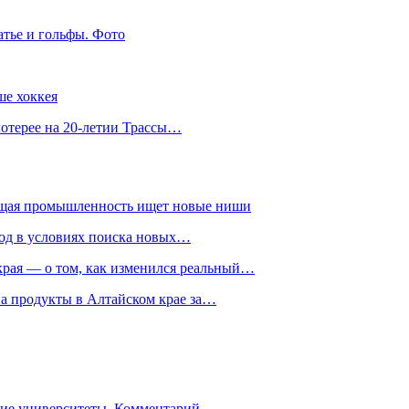
атье и гольфы. Фото
ше хоккея
лотерее на 20-летии Трассы…
ющая промышленность ищет новые ниши
год в условиях поиска новых…
рая — о том, как изменился реальный…
на продукты в Алтайском крае за…
гие университеты. Комментарий…