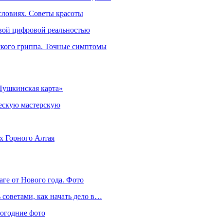
словиях. Советы красоты
овой цифровой реальностью
ского гриппа. Точные симптомы
Пушкинская карта»
ческую мастерскую
ях Горного Алтая
аге от Нового года. Фото
советами, как начать дело в…
вогодние фото