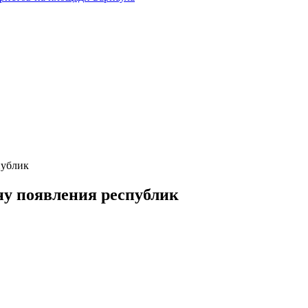
публик
у появления республик