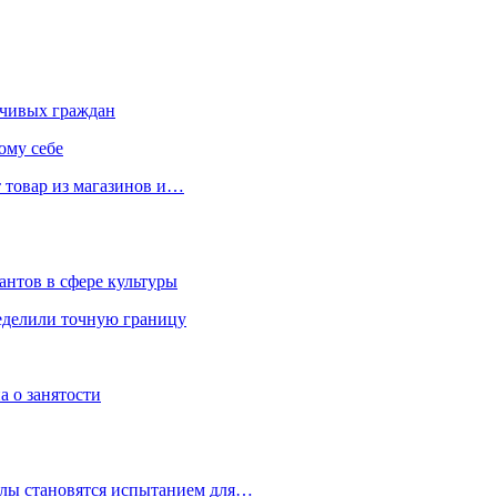
чивых граждан
ому себе
 товар из магазинов и…
антов в сфере культуры
еделили точную границу
а о занятости
улы становятся испытанием для…