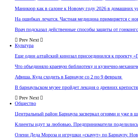
Маникюр как в салоне к Новому году 2026 в домашних у
На ошибках лечатся. Частная медицина примиряется с н
Врач подсказал действенные способы защиты от гонконг
Prev
Next
Культура
Еще один алтайский кинозал присоединился к проекту «
Что объединяло краевую библиотеку и кузнечно-механи
Афиша. Куда сходить в Барнауле со 2 по 9 февраля
В барнаульском музее пройдет лекция о древних крепост
Prev
Next
Общество
Центральный район Барнаула засверкал огнями и уже в ш
Клиенты идут за любовью. Предприниматели поделились 
Олени Деда Мороза и игрушки «скачут» по Барнаулу. Но