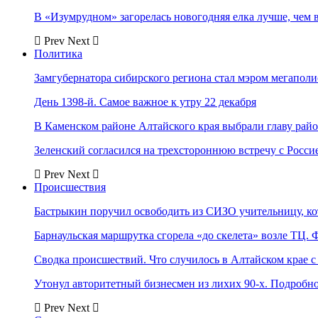
В «Изумрудном» загорелась новогодняя елка лучше, чем 
Prev
Next
Политика
Замгубернатора сибирского региона стал мэром мегаполи
День 1398-й. Самое важное к утру 22 декабря
В Каменском районе Алтайского края выбрали главу рай
Зеленский согласился на трехстороннюю встречу с Росси
Prev
Next
Происшествия
Бастрыкин поручил освободить из СИЗО учительницу, 
Барнаульская маршрутка сгорела «до скелета» возле ТЦ. 
Сводка происшествий. Что случилось в Алтайском крае с 
Утонул авторитетный бизнесмен из лихих 90-х. Подробн
Prev
Next