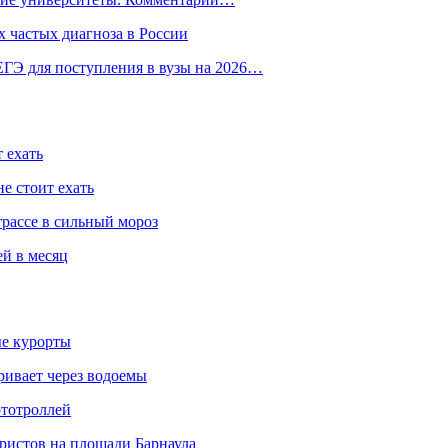
 частых диагноза в России
ГЭ для поступления в вузы на 2026…
 ехать
е стоит ехать
трассе в сильный мороз
ей в месяц
ые курорты
ривает через водоемы
ототроллей
ристов на площади Барнаула