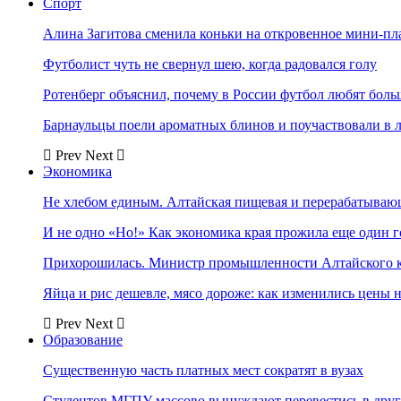
Спорт
Алина Загитова сменила коньки на откровенное мини-пл
Футболист чуть не свернул шею, когда радовался голу
Ротенберг объяснил, почему в России футбол любят боль
Барнаульцы поели ароматных блинов и поучаствовали в 
Prev
Next
Экономика
Не хлебом единым. Алтайская пищевая и перерабатыва
И не одно «Но!» Как экономика края прожила еще один 
Прихорошилась. Министр промышленности Алтайского к
Яйца и рис дешевле, мясо дороже: как изменились цены 
Prev
Next
Образование
Существенную часть платных мест сократят в вузах
Студентов МГПУ массово вынуждают перевестись в дру