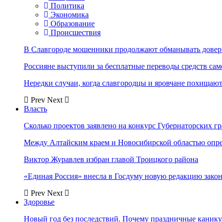
Политика
Экономика
Образование
Происшествия
В Славгороде мошенники продолжают обманывать довер
Россияне выступили за бесплатные переводы средств сам
Нередки случаи, когда славгородцы и яровчане похищают
Prev
Next
Власть
Сколько проектов заявлено на конкурс Губернаторских гр
Между Алтайским краем и Новосибирской областью опр
Виктор Журавлев избран главой Троицкого района
«Единая Россия» внесла в Госдуму новую редакцию закон
Prev
Next
Здоровье
Новый год без последствий. Почему праздничные каник