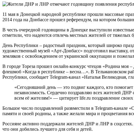
11 мая в Донецкой народной республике прошли массовые праз
2014 года на Донбассе прошел референдум, на котором больши
В честь очередной годовщины в Донецке выступили известные
отметили, что надеются отвлечь местных жителей от тяжелых б
День Республики – радостный праздник, который широко празд
художественный музей «Арт-Донбасс» подготовил выставку, о
земляков с освобождением от украинской оккупации и пожелал
В городе Тореза прошел онлайн-конкурс чтецов «Родина моя –
флешмоб «Когда в республике – весна…». В Тельмановском рай
Республики, сообщает Telegram-канал «Наталья Великодная, г
«Сегодняшний день — это подвиг каждого, кто помогает ре
независимость. Сердечно поздравляю всех жителей ДНР 
всем её жителям!» — цитирует life.ru поздравление свои
Большое число поздравлений развместили в Telegram-канале «О
памяти и своей родины, а также желали мира и процветания вс
Россияне активно поддержали жителей ДНР и ЛНР в соцсетях. 
что они добились лучшего для себя и детей.