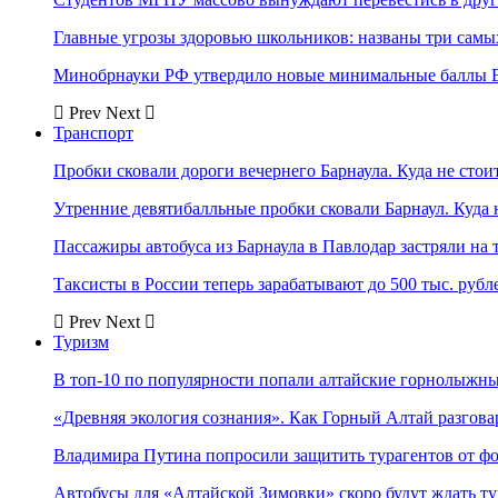
Главные угрозы здоровью школьников: названы три самых
Минобрнауки РФ утвердило новые минимальные баллы Е
Prev
Next
Транспорт
Пробки сковали дороги вечернего Барнаула. Куда не стоит
Утренние девятибалльные пробки сковали Барнаул. Куда н
Пассажиры автобуса из Барнаула в Павлодар застряли на 
Таксисты в России теперь зарабатывают до 500 тыс. рубл
Prev
Next
Туризм
В топ-10 по популярности попали алтайские горнолыжн
«Древняя экология сознания». Как Горный Алтай разгова
Владимира Путина попросили защитить турагентов от ф
Автобусы для «Алтайской Зимовки» скоро будут ждать ту