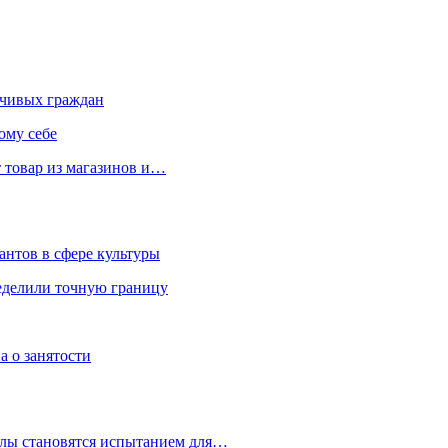
чивых граждан
ому себе
 товар из магазинов и…
антов в сфере культуры
еделили точную границу
а о занятости
улы становятся испытанием для…