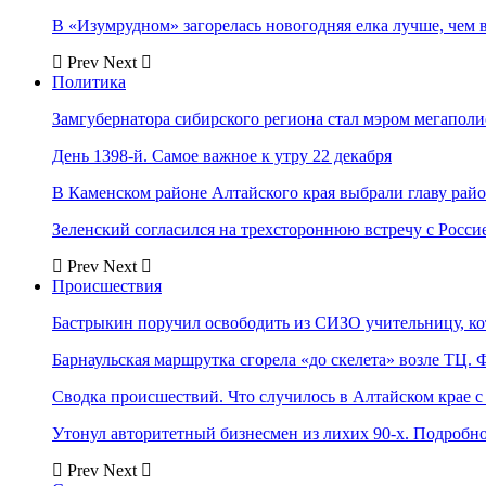
В «Изумрудном» загорелась новогодняя елка лучше, чем 
Prev
Next
Политика
Замгубернатора сибирского региона стал мэром мегаполи
День 1398-й. Самое важное к утру 22 декабря
В Каменском районе Алтайского края выбрали главу рай
Зеленский согласился на трехстороннюю встречу с Росси
Prev
Next
Происшествия
Бастрыкин поручил освободить из СИЗО учительницу, 
Барнаульская маршрутка сгорела «до скелета» возле ТЦ. 
Сводка происшествий. Что случилось в Алтайском крае с 
Утонул авторитетный бизнесмен из лихих 90-х. Подробн
Prev
Next