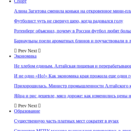
Спорт
Алина Загитова сменила коньки на откровенное мини-пл
Футболист чуть не свернул шею, когда радовался голу
Ротенберг объяснил, почему в России футбол любят боль
Барнаульцы поели ароматных блинов и поучаствовали в 
Prev
Next
Экономика
Не хлебом единым. Алтайская пищевая и перерабатыва
И не одно «Но!» Как экономика края прожила еще один 
Прихорошилась. Министр промышленности Алтайского к
Яйца и рис дешевле, мясо дороже: как изменились цены 
Prev
Next
Образование
Существенную часть платных мест сократят в вузах
Студентов МГПУ массово вынуждают перевестись в дру