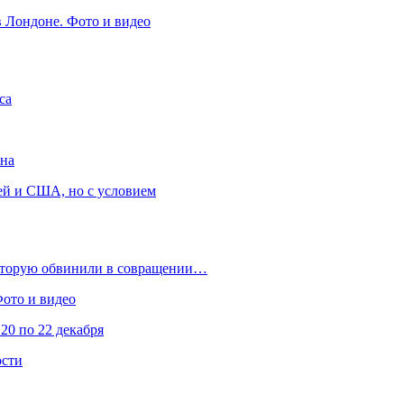
в Лондоне. Фото и видео
са
она
ей и США, но с условием
которую обвинили в совращении…
Фото и видео
20 по 22 декабря
ости