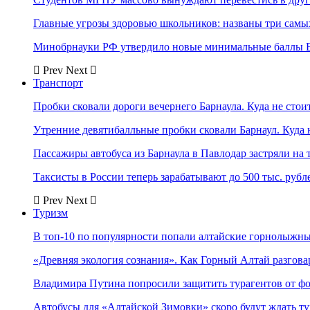
Главные угрозы здоровью школьников: названы три самых
Минобрнауки РФ утвердило новые минимальные баллы Е
Prev
Next
Транспорт
Пробки сковали дороги вечернего Барнаула. Куда не стоит
Утренние девятибалльные пробки сковали Барнаул. Куда н
Пассажиры автобуса из Барнаула в Павлодар застряли на 
Таксисты в России теперь зарабатывают до 500 тыс. рубл
Prev
Next
Туризм
В топ-10 по популярности попали алтайские горнолыжн
«Древняя экология сознания». Как Горный Алтай разгова
Владимира Путина попросили защитить турагентов от ф
Автобусы для «Алтайской Зимовки» скоро будут ждать ту