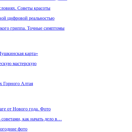
словиях. Советы красоты
овой цифровой реальностью
ского гриппа. Точные симптомы
Пушкинская карта»
ческую мастерскую
ях Горного Алтая
аге от Нового года. Фото
советами, как начать дело в…
вогодние фото