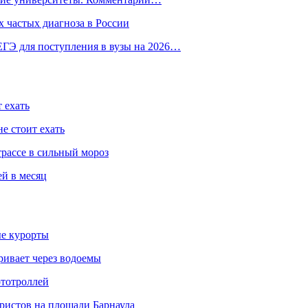
 частых диагноза в России
ГЭ для поступления в вузы на 2026…
 ехать
е стоит ехать
трассе в сильный мороз
ей в месяц
ые курорты
ривает через водоемы
ототроллей
ристов на площади Барнаула