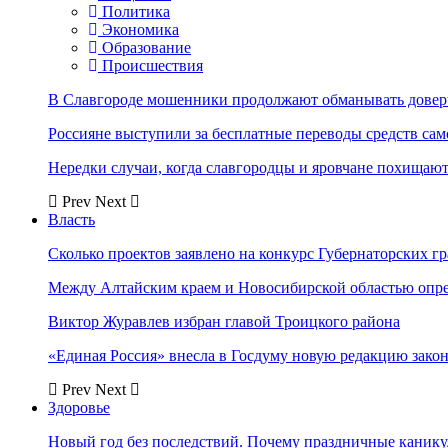
Политика
Экономика
Образование
Происшествия
В Славгороде мошенники продолжают обманывать довер
Россияне выступили за бесплатные переводы средств сам
Нередки случаи, когда славгородцы и яровчане похищают
Prev
Next
Власть
Сколько проектов заявлено на конкурс Губернаторских гр
Между Алтайским краем и Новосибирской областью опр
Виктор Журавлев избран главой Троицкого района
«Единая Россия» внесла в Госдуму новую редакцию закон
Prev
Next
Здоровье
Новый год без последствий. Почему праздничные каник