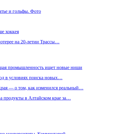
атье и гольфы. Фото
ше хоккея
лотерее на 20-летии Трассы…
ющая промышленность ищет новые ниши
год в условиях поиска новых…
рая — о том, как изменился реальный…
на продукты в Алтайском крае за…
гие университеты. Комментарий…