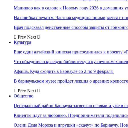
Маникюр как в салоне к Новому году 2026 в домашних у
На ошибках лечатся. Частная медицина примиряется с н
Врач подсказал действенные способы защиты от гонконг
Prev
Next
Культура
Еще один алтайский кинозал присоединился к проекту «
Что объединяло краевую библиотеку и кузнечно-механи
Афиша. Куда сходить в Барнауле со 2 по 9 февраля
В барнаульском музее пройдет лекция о древних крепост
Prev
Next
Общество
Центральный район Барнаула засверкал огнями и уже в ш
Клиенты идут за любовью. Предприниматели поделились 
Олени Деда Мороза и игрушки «скачут» по Барнаулу. Но