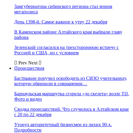
Замгубернатора сибирского региона стал мэром
мегаполиса
День 1398-й. Самое важное к утру 22 декабря
В Каменском районе Алтайского края выбрали главу
района
Зеленский согласился на трехстороннюю встречу с
Россией и США, но с условием
Prev
Next
Происшествия
Бастрыкин поручил освободить из СИЗО учительницу,
которую обвинили в совращении…
Барнаульская маршрутка сгорела «до скелета» возле ТЦ.
Фото и видео
Сводка происшествий. Что случилось в Алтайском крае
с 20 по 22 декабря
Утонул авторитетный бизнесмен из лихих 90-х.
Подробности