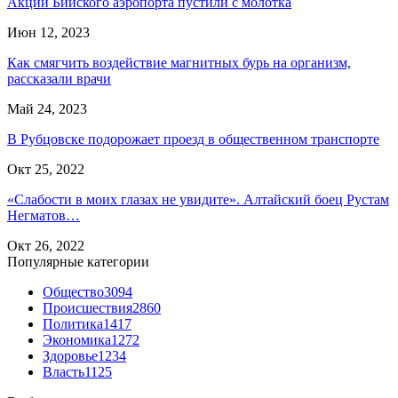
Акции Бийского аэропорта пустили с молотка
Июн 12, 2023
Как смягчить воздействие магнитных бурь на организм,
рассказали врачи
Май 24, 2023
В Рубцовске подорожает проезд в общественном транспорте
Окт 25, 2022
«Слабости в моих глазах не увидите». Алтайский боец Рустам
Негматов…
Окт 26, 2022
Популярные категории
Общество
3094
Происшествия
2860
Политика
1417
Экономика
1272
Здоровье
1234
Власть
1125