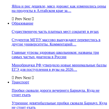
Яйца и рис дешевле, мясо дороже: как изменились цены
на продукты в Алтайском крае за…
Prev
Next
Образование
Существенную часть платных мест сократят в вузах
Студентов МГПУ массово вынуждают перевестись в
другие университеты. Комментарий…
Главные угрозы здоровью школьников: названы три
самых частых диагноза в России
Минобрнауки РФ утвердило новые минимальные баллы
ЕГЭ для поступления в вузы на 2026…
Prev
Next
Транспорт
Пробки сковали дороги вечернего Барнаула. Куда не
стоит ехать
Утренние девятибалльные пробки сковали Барнаул. Куда
не стоит ехать