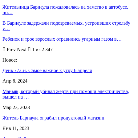
Жительница Барнаула пожаловалась на хамство в автобусе,
но…
В Барнауле задержали подозреваемых, устроивших стрельбу
у…
Ребенок и трое взрослых отравились угарным газом в…
Prev
Next
1 из 2 347
Новое:
День 772-й. Самое важное к утру 6 апреля
Апр 6, 2024
Маньяк, который убивал жертв при помощи электричества,
вышел на …
Мар 23, 2023
Житель Барнаула ограбил продуктовый магазин
Янв 11, 2023