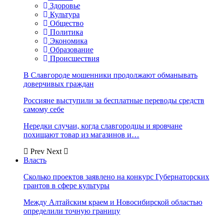
Здоровье
Культура
Общество
Политика
Экономика
Образование
Происшествия
В Славгороде мошенники продолжают обманывать
доверчивых граждан
Россияне выступили за бесплатные переводы средств
самому себе
Нередки случаи, когда славгородцы и яровчане
похищают товар из магазинов и…
Prev
Next
Власть
Сколько проектов заявлено на конкурс Губернаторских
грантов в сфере культуры
Между Алтайским краем и Новосибирской областью
определили точную границу