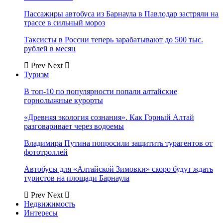
Пассажиры автобуса из Барнаула в Павлодар застряли на
трассе в сильный мороз
Таксисты в России теперь зарабатывают до 500 тыс.
рублей в месяц
Prev
Next
Туризм
В топ-10 по популярности попали алтайские
горнолыжные курорты
«Древняя экология сознания». Как Горный Алтай
разговаривает через водоемы
Владимира Путина попросили защитить турагентов от
фототроллей
Автобусы для «Алтайской Зимовки» скоро будут ждать
туристов на площади Барнаула
Prev
Next
Недвижимость
Интересы