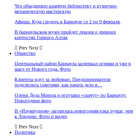
Что объединяло краевую библиотеку и кузнечно-
механическую мастерскую
Афиша. Куда сходить в Барнауле со 2 по 9 февраля
В барнаульском музее пройдет лекция о древних
крепостях Горного Алтая
Prev
Next
Общество
Центральный район Барнаула засверкал огнями и уже в
шаге от Нового года. Фото
Клиенты идут за любовью. Предприниматели
поделились советами, как начать дело в…
Олени Деда Мороза и игрушки «скачут» по Барнаулу.
Новогодние фото
В «Изумрудном» загорелась новогодняя елка лучше, чем
в Лондоне. Фото и видео
Prev
Next
Политика