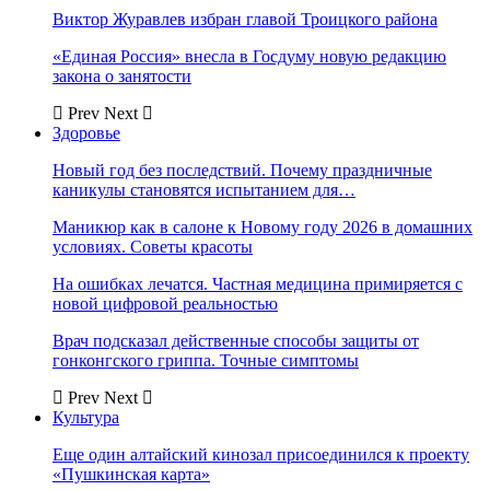
Виктор Журавлев избран главой Троицкого района
«Единая Россия» внесла в Госдуму новую редакцию
закона о занятости
Prev
Next
Здоровье
Новый год без последствий. Почему праздничные
каникулы становятся испытанием для…
Маникюр как в салоне к Новому году 2026 в домашних
условиях. Советы красоты
На ошибках лечатся. Частная медицина примиряется с
новой цифровой реальностью
Врач подсказал действенные способы защиты от
гонконгского гриппа. Точные симптомы
Prev
Next
Культура
Еще один алтайский кинозал присоединился к проекту
«Пушкинская карта»