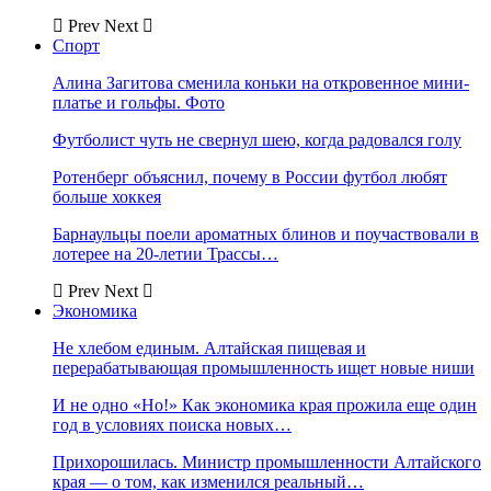
Prev
Next
Спорт
Алина Загитова сменила коньки на откровенное мини-
платье и гольфы. Фото
Футболист чуть не свернул шею, когда радовался голу
Ротенберг объяснил, почему в России футбол любят
больше хоккея
Барнаульцы поели ароматных блинов и поучаствовали в
лотерее на 20-летии Трассы…
Prev
Next
Экономика
Не хлебом единым. Алтайская пищевая и
перерабатывающая промышленность ищет новые ниши
И не одно «Но!» Как экономика края прожила еще один
год в условиях поиска новых…
Прихорошилась. Министр промышленности Алтайского
края — о том, как изменился реальный…