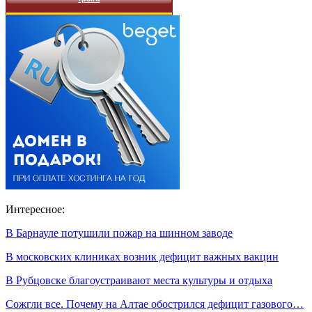
Интересное:
В Барнауле потушили пожар на шинном заводе
В московских клиниках возник дефицит важных вакцин
В Рубцовске благоустраивают места культуры и отдыха
Сожгли все. Почему на Алтае обострился дефицит газового…