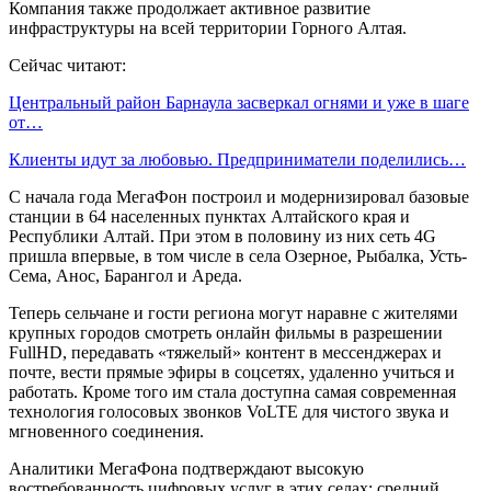
Компания также продолжает активное развитие
инфраструктуры на всей территории Горного Алтая.
Сейчас читают:
Центральный район Барнаула засверкал огнями и уже в шаге
от…
Клиенты идут за любовью. Предприниматели поделились…
С начала года МегаФон построил и модернизировал базовые
станции в 64 населенных пунктах Алтайского края и
Республики Алтай. При этом в половину из них сеть 4G
пришла впервые, в том числе в села Озерное, Рыбалка, Усть-
Сема, Анос, Барангол и Ареда.
Теперь сельчане и гости региона могут наравне с жителями
крупных городов смотреть онлайн фильмы в разрешении
FullHD, передавать «тяжелый» контент в мессенджерах и
почте, вести прямые эфиры в соцсетях, удаленно учиться и
работать. Кроме того им стала доступна самая современная
технология голосовых звонков VoLTE для чистого звука и
мгновенного соединения.
Аналитики МегаФона подтверждают высокую
востребованность цифровых услуг в этих селах: средний