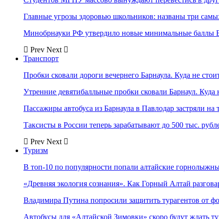
Главные угрозы здоровью школьников: названы три самых
Минобрнауки РФ утвердило новые минимальные баллы Е
Prev
Next
Транспорт
Пробки сковали дороги вечернего Барнаула. Куда не стоит
Утренние девятибалльные пробки сковали Барнаул. Куда н
Пассажиры автобуса из Барнаула в Павлодар застряли на 
Таксисты в России теперь зарабатывают до 500 тыс. рубл
Prev
Next
Туризм
В топ-10 по популярности попали алтайские горнолыжн
«Древняя экология сознания». Как Горный Алтай разгова
Владимира Путина попросили защитить турагентов от ф
Автобусы для «Алтайской Зимовки» скоро будут ждать ту