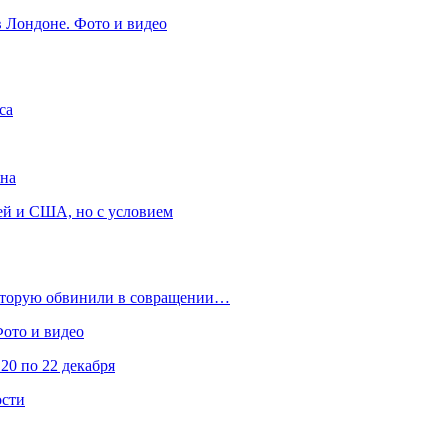
в Лондоне. Фото и видео
са
она
ей и США, но с условием
которую обвинили в совращении…
Фото и видео
20 по 22 декабря
ости