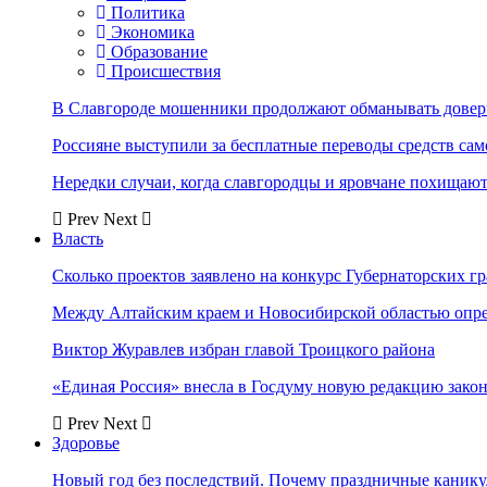
Политика
Экономика
Образование
Происшествия
В Славгороде мошенники продолжают обманывать довер
Россияне выступили за бесплатные переводы средств сам
Нередки случаи, когда славгородцы и яровчане похищают
Prev
Next
Власть
Сколько проектов заявлено на конкурс Губернаторских гр
Между Алтайским краем и Новосибирской областью опр
Виктор Журавлев избран главой Троицкого района
«Единая Россия» внесла в Госдуму новую редакцию закон
Prev
Next
Здоровье
Новый год без последствий. Почему праздничные каник