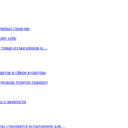
чивых граждан
ому себе
 товар из магазинов и…
антов в сфере культуры
еделили точную границу
а о занятости
улы становятся испытанием для…