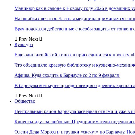
Маникюр как в салоне к Новому году 2026 в домашних у
На ошибках лечатся. Частная медицина примиряется с н
Врач подсказал действенные способы защиты от гонконг
Prev
Next
Культура
Еще один алтайский кинозал присоединился к проекту «
Что объединяло краевую библиотеку и кузнечно-механи
Афиша. Куда сходить в Барнауле со 2 по 9 февраля
В барнаульском музее пройдет лекция о древних крепост
Prev
Next
Общество
Центральный район Барнаула засверкал огнями и уже в ш
Клиенты идут за любовью. Предприниматели поделились 
Олени Деда Мороза и игрушки «скачут» по Барнаулу. Но