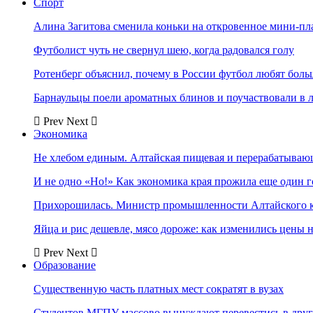
Спорт
Алина Загитова сменила коньки на откровенное мини-пл
Футболист чуть не свернул шею, когда радовался голу
Ротенберг объяснил, почему в России футбол любят боль
Барнаульцы поели ароматных блинов и поучаствовали в 
Prev
Next
Экономика
Не хлебом единым. Алтайская пищевая и перерабатыва
И не одно «Но!» Как экономика края прожила еще один 
Прихорошилась. Министр промышленности Алтайского к
Яйца и рис дешевле, мясо дороже: как изменились цены 
Prev
Next
Образование
Существенную часть платных мест сократят в вузах
Студентов МГПУ массово вынуждают перевестись в дру