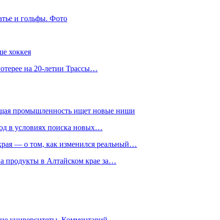
атье и гольфы. Фото
ше хоккея
лотерее на 20-летии Трассы…
ющая промышленность ищет новые ниши
год в условиях поиска новых…
рая — о том, как изменился реальный…
на продукты в Алтайском крае за…
гие университеты. Комментарий…