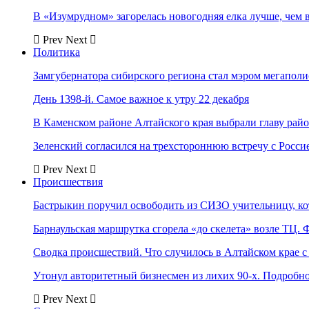
В «Изумрудном» загорелась новогодняя елка лучше, чем 
Prev
Next
Политика
Замгубернатора сибирского региона стал мэром мегаполи
День 1398-й. Самое важное к утру 22 декабря
В Каменском районе Алтайского края выбрали главу рай
Зеленский согласился на трехстороннюю встречу с Росси
Prev
Next
Происшествия
Бастрыкин поручил освободить из СИЗО учительницу, 
Барнаульская маршрутка сгорела «до скелета» возле ТЦ. 
Сводка происшествий. Что случилось в Алтайском крае с 
Утонул авторитетный бизнесмен из лихих 90-х. Подробн
Prev
Next