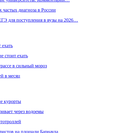
 частых диагноза в России
ГЭ для поступления в вузы на 2026…
 ехать
е стоит ехать
трассе в сильный мороз
ей в месяц
ые курорты
ривает через водоемы
ототроллей
ристов на площади Барнаула