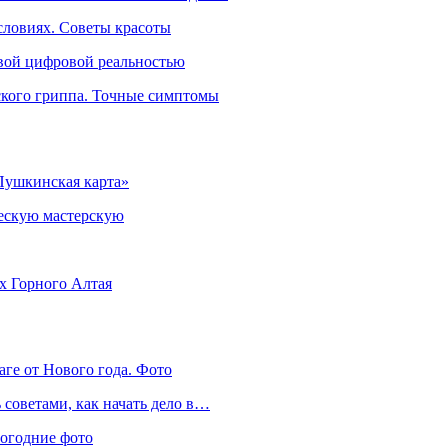
словиях. Советы красоты
овой цифровой реальностью
ского гриппа. Точные симптомы
Пушкинская карта»
ческую мастерскую
ях Горного Алтая
аге от Нового года. Фото
советами, как начать дело в…
вогодние фото